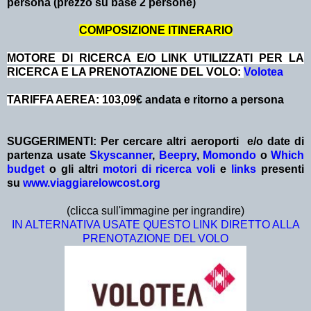
persona (prezzo su base 2 persone)
COMPOSIZIONE ITINERARIO
MOTORE DI RICERCA E/O LINK UTILIZZATI PER LA
RICERCA E LA PRENOTAZIONE DEL VOLO:
Volotea
TARIFFA AEREA: 103,09
€ andata e ritorno a persona
SUGGERIMENTI:
Per cercare altri aeroporti e/o date
di
partenza
usate
Skyscanner
,
Beepry
,
Momondo
o
Which
budget
o gli altri
motori di ricerca voli
e
links
presenti
su
www.viaggiarelowcost.org
(clicca sull'immagine per ingrandire)
IN ALTERNATIVA USATE QUESTO LINK DIRETTO ALLA
PRENOTAZIONE DEL VOLO