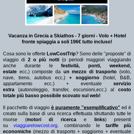
Vacanza in Grecia a Skiathos - 7 giorni - Volo + Hotel
fronte spiaggia a soli 196€ tutto incluso!
Cosa sono le offerte
LowCostTrip
? Sono delle "proposte" di
viaggio di
2 o più notti
(o periodi maggiori viaggiando
anche durante le
festività, ponti, weekend,
estate
ecc.)
composte da
un mezzo di trasporto
(volo,
nave, treno, autobus ecc.)
+ soggiorno
(hotel, B&B,
appartamento ecc.) + eventuale
servizio
extra
(autonoleggio, transfer, escursioni,ecc.) al
costo
totale più basso possibile scovato sul web!
Il pacchetto di viaggio
è puramente "esemplificativo"
ed è
creato sulla base di una ricerca effettuata sfruttando tutte le
risorse (
motori di ricerca
e
links
) presenti
su
viaggiarelowcost.org
. combinando le
tariffe più
economiche
(mezzo di trasporto + soggiorno + eventuale