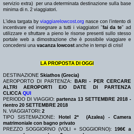
servizio extra)
per una determinata destinazione sulla base
minima di n. 2 viaggiatori.
L'idea targata by
viaggiarelowcost.org
nasce con l'intento di
incentivare ed insegnare a tutti i viaggiatori "
fai da te
" ad
utilizzare e sfruttare a pieno le risorse presenti sullo stesso
portale web a dimostrazione che è possibile viaggiare e
concedersi una
vacanza lowcost
anche in tempi di crisi!
LA PROPOSTA DI OGGI
DESTINAZIONE
Skiathos (Grecia)
AEROPORTO DI PARTENZA:
BARI - PER CERCARE
ALTRI AEROPORTI E/O DATE DI PARTENZA
CLICCA
QUI
PERIODO DI VIAGGIO:
partenza 13 SETTEMBRE 2018 -
rientro 20 SETTEMBRE 2018
N. VIAGGIATORI:
2
TIPO SISTEMAZIONE:
Hotel 2* (Azalea) - Camera
matrimoniale con bagno privato
PREZZO SOGGIORNO (VOLI + SOGGIORNO):
196€ a