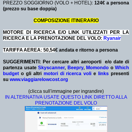
PREZZO SOGGIORNO (VOLO + HOTEL):
124€ a persona
(prezzo su base doppia)
COMPOSIZIONE ITINERARIO
MOTORE DI RICERCA E/O LINK UTILIZZATI PER LA
RICERCA E LA PRENOTAZIONE DEL VOLO:
Ryanair
TARIFFA AEREA: 50,54
€ andata e ritorno a persona
SUGGERIMENTI: Per cercare altri aeroporti e/o date
di
partenza
usate
Skyscanner
,
Beepry
,
Momondo
o
Which
budget
o gli altri
motori di ricerca voli
e
links
presenti
su
www.viaggiarelowcost.org
(clicca sull'immagine per ingrandire)
IN ALTERNATIVA USATE QUESTO LINK DIRETTO ALLA
PRENOTAZIONE DEL VOLO