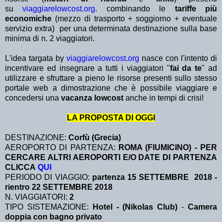
su
viaggiarelowcost.org
. combinando le
tariffe più
economiche
(mezzo di trasporto + soggiorno + eventuale
servizio extra)
per una determinata destinazione sulla base
minima di n. 2 viaggiatori.
L'idea targata by
viaggiarelowcost.org
nasce con l'intento di
incentivare ed insegnare a tutti i viaggiatori "
fai da te
" ad
utilizzare e sfruttare a pieno le risorse presenti sullo stesso
portale web a dimostrazione che è possibile viaggiare e
concedersi una
vacanza lowcost
anche in tempi di crisi!
LA PROPOSTA DI OGGI
DESTINAZIONE:
Corfù (Grecia)
AEROPORTO DI PARTENZA:
ROMA (FIUMICINO) - PER
CERCARE ALTRI AEROPORTI E/O DATE DI PARTENZA
CLICCA
QUI
PERIODO DI VIAGGIO:
partenza 15 SETTEMBRE 2018 -
rientro 22 SETTEMBRE 2018
N. VIAGGIATORI:
2
TIPO SISTEMAZIONE:
Hotel
- (Nikolas Club)
-
Camera
doppia con bagno privato