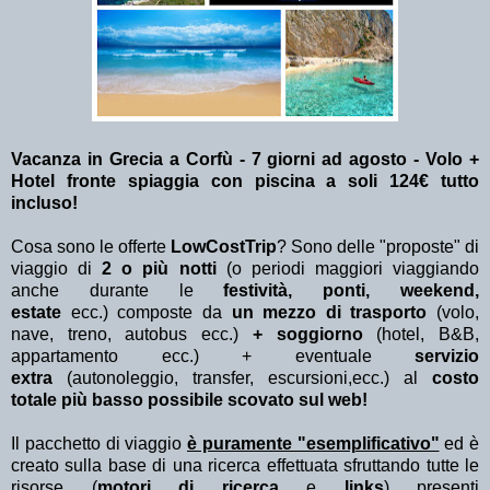
Vacanza in Grecia a Corfù - 7 giorni ad agosto - Volo +
Hotel fronte spiaggia con piscina a soli 124€ tutto
incluso!
Cosa sono le offerte
LowCostTrip
? Sono delle "proposte" di
viaggio di
2 o più notti
(o periodi maggiori viaggiando
anche durante le
festività, ponti, weekend,
estate
ecc.)
composte da
un mezzo di trasporto
(volo,
nave, treno, autobus ecc.)
+ soggiorno
(hotel, B&B,
appartamento ecc.) + eventuale
servizio
extra
(autonoleggio, transfer, escursioni,ecc.) al
costo
totale più basso possibile scovato sul web!
Il pacchetto di viaggio
è puramente "esemplificativo"
ed è
creato sulla base di una ricerca effettuata sfruttando tutte le
risorse (
motori di ricerca
e
links
) presenti