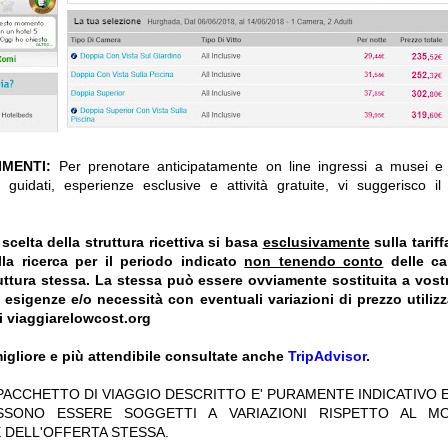
IMENTI:
Per prenotare anticipatamente on line ingressi a musei e a
 guidati, esperienze esclusive e attività gratuite, vi suggerisco i
celta della struttura ricettiva si basa
esclusivamente
sulla tarif
la ricerca per il periodo indicato
non tenendo conto
delle car
truttura stessa. La stessa può essere ovviamente sostituita a vost
e esigenze e/o necessità con eventuali variazioni di prezzo utiliz
i viaggiarelowcost.org
igliore e più attendibile consultate anche
TripAdvisor
.
 PACCHETTO DI VIAGGIO DESCRITTO E' PURAMENTE INDICATIVO E
OSSONO ESSERE SOGGETTI A VARIAZIONI RISPETTO AL M
 DELL'OFFERTA STESSA.