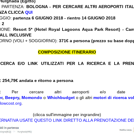
Hurghada (Egitto)
 PARTENZA:
BOLOGNA - PER CERCARE ALTRI AEROPORTI ITAL
NZA CLICCA
QUI
GGIO:
partenza 6 GIUGNO 2018 - rientro 14 GIUGNO 2018
:
2
ZIONE:
Resort 5* (Hotel Royal Lagoons Aqua Park Resort) - Ca
+ ALL INCLUSIVE
ORNO (VOLI + SOGGIORNO):
371€ a persona (prezzo su base dop
COMPOSIZIONE ITINERARIO
CERCA E/O LINK UTILIZZATI PER LA RICERCA E LA PRE
 254,79
€ andata e ritorno a persona
:
Per cercare altri aeroporti e/o date d
er
,
Beepry
,
Momondo
o
Whichbudget
o gli altri
motori di ricerca vol
lowcost.org
.
(clicca sull'immagine per ingrandire)
TERNATIVA USATE QUESTO LINK DIRETTO ALLA PRENOTAZIONE DE