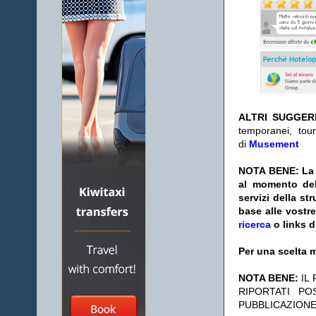
ALTRI SUGGER
temporanei, tour
di
Musement
NOTA BENE: La s
al momento del
servizi della s
base alle vostr
ricerca
o links d
Per una scelta m
NOTA BENE:
IL
RIPORTATI P
PUBBLICAZIONE