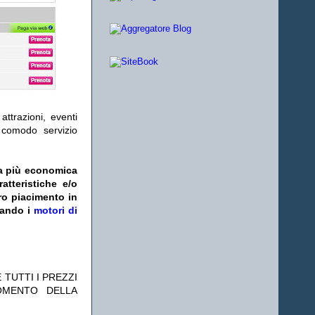
ttrazioni, eventi
l comodo servizio
fa più economica
atteristiche e/o
ro piacimento in
zando i
motori di
 TUTTI I PREZZI
OMENTO DELLA