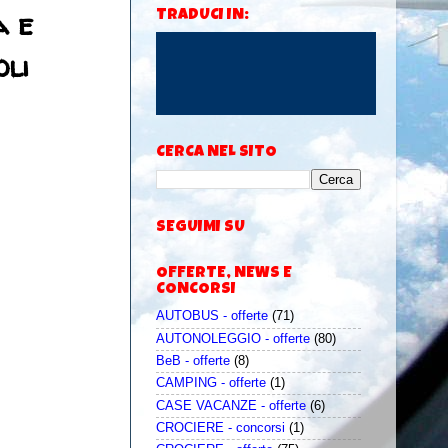
a e
TRADUCI IN:
li
CERCA NEL SITO
SEGUIMI SU
OFFERTE, NEWS E
CONCORSI
AUTOBUS - offerte
(71)
AUTONOLEGGIO - offerte
(80)
BeB - offerte
(8)
CAMPING - offerte
(1)
CASE VACANZE - offerte
(6)
CROCIERE - concorsi
(1)