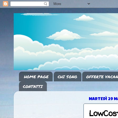
HOME PAGE
CHI SONO
OFFERTE VACAN
CONTATTI
MARTEDÌ 29 M
LowCost