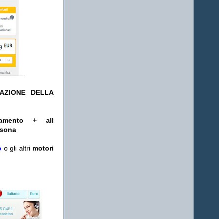
TAZIONE DELLA
amento + all
ersona
o
o gli altri
motori