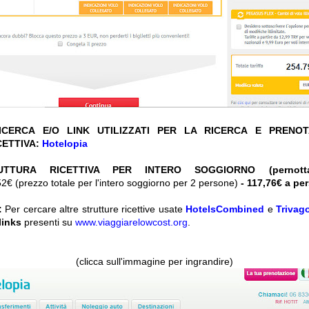
CERCA E/O LINK UTILIZZATI PER LA RICERCA E PRENO
CETTIVA:
Hotelopia
UTTURA RICETTIVA PER INTERO SOGGIORNO (pernott
2€ (prezzo totale per l'intero soggiorno per 2 persone)
- 117,76€ a p
:
Per cercare altre strutture ricettive usate
HotelsCombined
e
Trivag
 links
presenti su
www.viaggiarelowcost.org
.
(clicca sull'immagine per ingrandire)