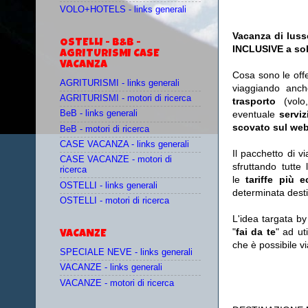
VOLO+HOTELS - links generali
Vacanza di luss
OSTELLI - B&B -
INCLUSIVE a sol
AGRITURISMI CASE
VACANZA
Cosa sono le off
AGRITURISMI - links generali
viaggiando anc
AGRITURISMI - motori di ricerca
trasporto
(vol
eventuale
serviz
BeB - links generali
scovato sul web
BeB - motori di ricerca
CASE VACANZA - links generali
Il pacchetto di v
CASE VACANZE - motori di
sfruttando tutte 
ricerca
le
tariffe più 
OSTELLI - links generali
determinata desti
OSTELLI - motori di ricerca
L'idea targata b
"
fai da te
" ad ut
VACANZE
che è possibile 
SPECIALE NEVE - links generali
VACANZE - links generali
VACANZE - motori di ricerca