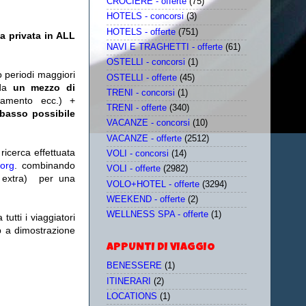
CROCIERE - offerte
(75)
HOTELS - concorsi
(3)
HOTELS - offerte
(751)
a privata in ALL
NAVI E TRAGHETTI - offerte
(61)
OSTELLI - concorsi
(1)
o periodi maggiori
OSTELLI - offerte
(45)
da
un mezzo di
TRENI - concorsi
(1)
tamento ecc.) +
TRENI - offerte
(340)
 basso possibile
VACANZE - concorsi
(10)
VACANZE - offerte
(2512)
icerca effettuata
VOLI - concorsi
(14)
.org
. combinando
VOLI - offerte
(2982)
extra)
per una
VOLO+HOTEL - offerte
(3294)
WEEKEND - offerte
(2)
WELLNESS SPA - offerte
(1)
utti i viaggiatori
eb a dimostrazione
APPUNTI DI VIAGGIO
BENESSERE
(1)
ITINERARI
(2)
LOCATIONS
(1)