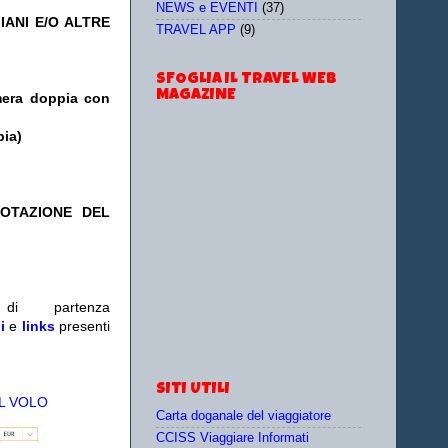
NEWS e EVENTI
(37)
IANI E/O ALTRE
TRAVEL APP
(9)
SFOGLIA IL TRAVEL WEB
MAGAZINE
mera doppia con
pia)
NOTAZIONE DEL
i partenza
i
e
links
presenti
SITI UTILI
L VOLO
Carta doganale del viaggiatore
CCISS Viaggiare Informati