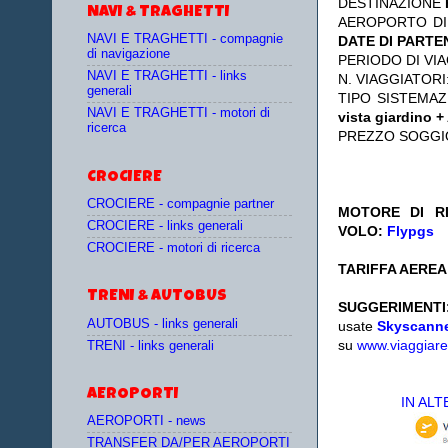
DESTINAZIONE
NAVI & TRAGHETTI
AEROPORTO DI
NAVI E TRAGHETTI - compagnie
DATE DI PARTE
di navigazione
PERIODO DI VIA
NAVI E TRAGHETTI - links
N. VIAGGIATORI
generali
TIPO SISTEMA
NAVI E TRAGHETTI - motori di
vista giardino 
ricerca
PREZZO SOGGI
CROCIERE
CROCIERE - compagnie partner
MOTORE DI RI
CROCIERE - links generali
VOLO:
Flypgs
CROCIERE - motori di ricerca
TARIFFA AEREA:
TRENI & AUTOBUS
SUGGERIMENTI
AUTOBUS - links generali
usate
Skyscann
su
www.viaggiare
TRENI - links generali
AEROPORTI
IN AL
AEROPORTI - news
TRANSFER DA/PER AEROPORTI