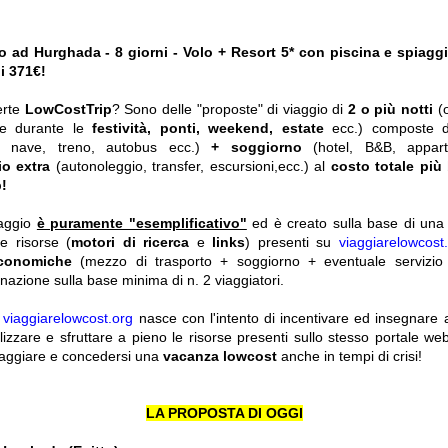
o ad Hurghada - 8 giorni - Volo + Resort 5* con piscina e spiaggi
i 371€!
erte
LowCostTrip
? Sono delle "proposte" di viaggio di
2 o più notti
(
he durante le
festività, ponti, weekend, estate
ecc.)
composte 
o, nave, treno, autobus ecc.)
+ soggiorno
(hotel, B&B, appar
io extra
(autonoleggio, transfer, escursioni,ecc.) al
costo totale più
!
iaggio
è puramente "esemplificativo"
ed è creato sulla base di una r
le risorse (
motori di ricerca
e
links
) presenti su
viaggiarelowcost
economiche
(mezzo di trasporto + soggiorno + eventuale servizio 
nazione sulla base minima di n. 2 viaggiatori.
y
viaggiarelowcost.org
nasce con l'intento di incentivare ed insegnare a t
ilizzare e sfruttare a pieno le risorse presenti sullo stesso portale w
viaggiare e concedersi una
vacanza lowcost
anche in tempi di crisi!
LA PROPOSTA DI OGGI