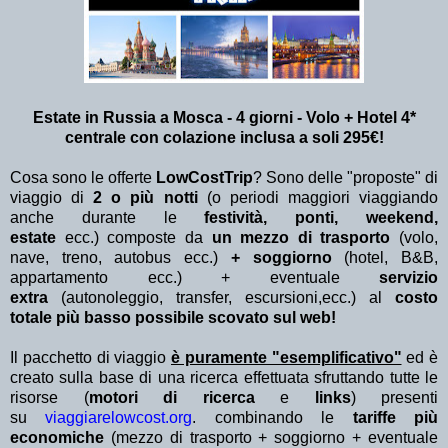
Estate in Russia a Mosca - 4 giorni - Volo + Hotel 4*
centrale con colazione inclusa
a soli 295€!
Cosa sono le offerte
LowCostTrip
? Sono delle "proposte" di
viaggio di
2 o più notti
(o periodi maggiori viaggiando
anche durante le
festività, ponti, weekend,
estate
ecc.)
composte da
un mezzo di trasporto
(volo,
nave, treno, autobus ecc.)
+ soggiorno
(hotel, B&B,
appartamento ecc.) + eventuale
servizio
extra
(autonoleggio, transfer, escursioni,ecc.) al
costo
totale più basso possibile scovato sul web!
Il pacchetto di viaggio
è puramente "esemplificativo"
ed è
creato sulla base di una ricerca effettuata sfruttando tutte le
risorse (
motori di ricerca
e
links
) presenti
su
viaggiarelowcost.org
. combinando le
tariffe più
economiche
(mezzo di trasporto + soggiorno + eventuale