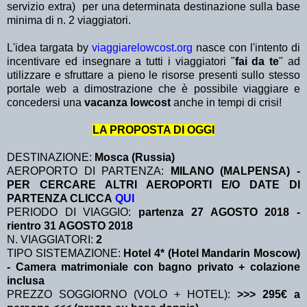
servizio extra)
per una determinata destinazione sulla base
minima di n. 2 viaggiatori.
L'idea targata by
viaggiarelowcost.org
nasce con l'intento di
incentivare ed insegnare a tutti i viaggiatori "
fai da te
" ad
utilizzare e sfruttare a pieno le risorse presenti sullo stesso
portale web a dimostrazione che è possibile viaggiare e
concedersi una
vacanza lowcost
anche in tempi di crisi!
LA PROPOSTA DI OGGI
DESTINAZIONE:
Mosca (Russia)
AEROPORTO DI PARTENZA:
MILANO (MALPENSA) -
PER CERCARE ALTRI AEROPORTI E/O DATE DI
PARTENZA CLICCA
QUI
PERIODO DI VIAGGIO:
partenza 27 AGOSTO 2018
-
rientro 31 AGOSTO 2018
N. VIAGGIATORI:
2
TIPO SISTEMAZIONE:
Hotel 4* (Hotel Mandarin Moscow)
- Camera matrimoniale con bagno privato + colazione
inclusa
PREZZO SOGGIORNO (VOLO + HOTEL):
>>> 295€ a