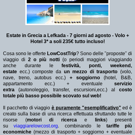
Estate in Grecia a Lefkada - 7 giorni ad agosto - Volo +
Hotel 3* a soli 235€ tutto incluso!
Cosa sono le offerte
LowCostTrip
? Sono delle "proposte" di
viaggio di
2 o più notti
(o periodi maggiori viaggiando
anche durante le
festività, ponti, weekend,
estate
ecc.)
composte da
un mezzo di trasporto
(volo,
nave, treno, autobus ecc.)
+ soggiorno
(hotel, B&B,
appartamento ecc.) + eventuale
servizio
extra
(autonoleggio, transfer, escursioni,ecc.) al
costo
totale più basso possibile scovato sul web!
Il pacchetto di viaggio
è puramente "esemplificativo"
ed è
creato sulla base di una ricerca effettuata sfruttando tutte le
risorse (
motori di ricerca
e
links
) presenti
su
viaggiarelowcost.org
. combinando le
tariffe più
economiche
(mezzo di trasporto + soggiorno + eventuale