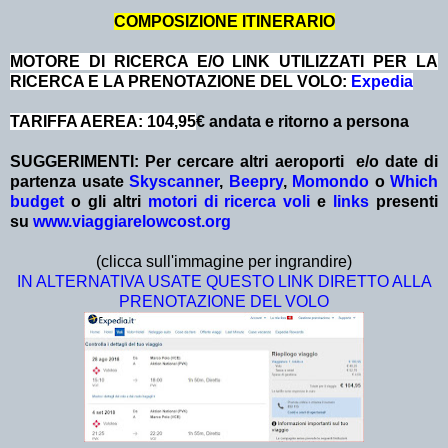
COMPOSIZIONE ITINERARIO
MOTORE DI RICERCA E/O LINK UTILIZZATI PER LA
RICERCA E LA PRENOTAZIONE DEL VOLO:
Expedia
TARIFFA AEREA: 104,95
€ andata e ritorno a persona
SUGGERIMENTI:
Per cercare altri aeroporti e/o date
di
partenza
usate
Skyscanner
,
Beepry
,
Momondo
o
Which
budget
o gli altri
motori di ricerca voli
e
links
presenti
su
www.viaggiarelowcost.org
(clicca sull'immagine per ingrandire)
IN ALTERNATIVA USATE QUESTO LINK DIRETTO ALLA
PRENOTAZIONE DEL VOLO