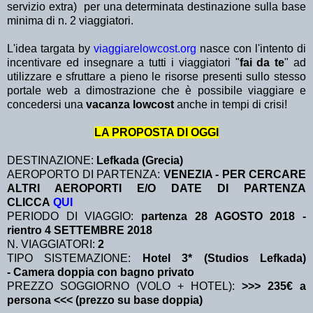
servizio extra)
per una determinata destinazione sulla base
minima di n. 2 viaggiatori.
L'idea targata by
viaggiarelowcost.org
nasce con l'intento di
incentivare ed insegnare a tutti i viaggiatori "
fai da te
" ad
utilizzare e sfruttare a pieno le risorse presenti sullo stesso
portale web a dimostrazione che è possibile viaggiare e
concedersi una
vacanza lowcost
anche in tempi di crisi!
LA PROPOSTA DI OGGI
DESTINAZIONE:
Lefkada (Grecia)
AEROPORTO DI PARTENZA:
VENEZIA - PER CERCARE
ALTRI AEROPORTI E/O DATE DI PARTENZA
CLICCA
QUI
PERIODO DI VIAGGIO:
partenza 28 AGOSTO 2018
-
rientro 4 SETTEMBRE 2018
N. VIAGGIATORI:
2
TIPO SISTEMAZIONE:
Hotel 3* (Studios Lefkada)
- Camera doppia con bagno privato
PREZZO SOGGIORNO (VOLO + HOTEL):
>>> 235€ a
persona <<< (prezzo su base doppia)