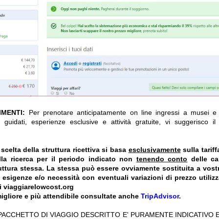
IMENTI:
Per prenotare anticipatamente on line ingressi a musei e a
 guidati, esperienze esclusive e attività gratuite, vi suggerisco i
celta della struttura ricettiva si basa
esclusivamente
sulla tarif
la ricerca per il periodo indicato non
tenendo conto
delle car
truttura stessa. La stessa può essere ovviamente sostituita a vost
e esigenze e/o necessità con eventuali variazioni di prezzo utiliz
i viaggiarelowcost.org
igliore e più attendibile consultate anche
TripAdvisor
.
 PACCHETTO DI VIAGGIO DESCRITTO E' PURAMENTE INDICATIVO E