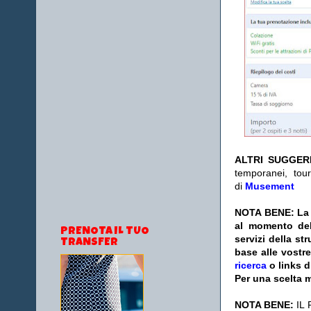
ALTRI SUGGER
temporanei, tour
di
Musement
NOTA BENE: La s
al momento del
PRENOTA IL TUO
servizi della s
TRANSFER
base alle vostr
ricerca
o links d
Per una scelta m
NOTA BENE:
IL