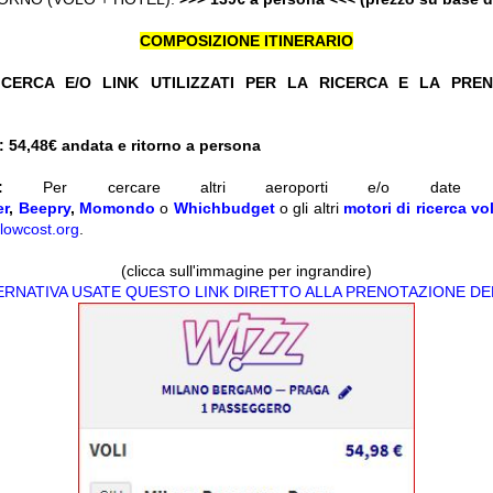
COMPOSIZIONE ITINERARIO
CERCA E/O LINK UTILIZZATI PER LA RICERCA E LA PRE
 54,48
€ andata e ritorno a persona
:
Per cercare altri aeroporti e/o date d
er
,
Beepry
,
Momondo
o
Whichbudget
o gli altri
motori di ricerca vol
lowcost.org
.
(clicca sull'immagine per ingrandire)
TERNATIVA USATE QUESTO LINK DIRETTO ALLA PRENOTAZIONE DE