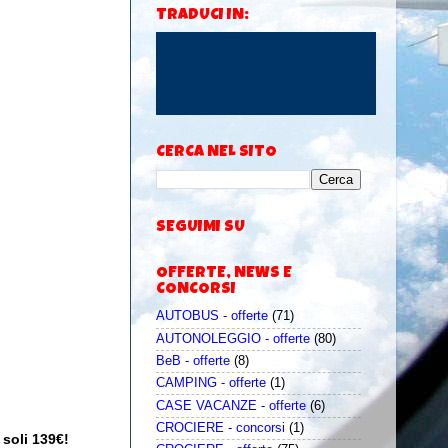
TRADUCI IN:
CERCA NEL SITO
SEGUIMI SU
OFFERTE, NEWS E
CONCORSI
AUTOBUS - offerte
(71)
AUTONOLEGGIO - offerte
(80)
BeB - offerte
(8)
CAMPING - offerte
(1)
CASE VACANZE - offerte
(6)
CROCIERE - concorsi
(1)
 soli 139€!