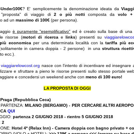
pUnder100€
? E' semplicemente la denominazione ideata da
Viagg
a "proposta" di viaggio di
2 o più notti
composta da
volo +
ato ad un
massimo di 100€
(per persona).
viaggio
è puramente "esemplificativo"
ed è creato sulla base di una r
le risorse (
motori di ricerca
e
links
) presenti su
viaggiarelowcos
 più economica
per una determinata località con la
tariffa più e
solitamente in camera doppia - 2 persone) in una
struttura ricett
o ecc.).
y
viaggiarelowcost.org
nasce con l'intento di incentivare ed insegnare a t
ilizzare e sfruttare a pieno le risorse presenti sullo stesso portale w
viaggiare e concedersi un weekend anche con
meno di 100 euro!
LA PROPOSTA DI OGGI
:
Praga (Repubblica Ceca)
 PARTENZA:
MILANO (BERGAMO) - PER CERCARE ALTRI AEROPOR
CCA
QUI
GGIO:
partenza 2 GIUGNO 2018
- rientro 5 GIUGNO 2018
:
2
IONE:
Hotel 4* (Relax Inn) - Camera doppia con bagno privato + c
ORNO (VOLO + HOTEL):
>>> 139€ a persona <<< (prezzo su base 