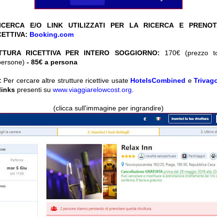
CERCA E/O LINK UTILIZZATI PER LA RICERCA E PRENO
CETTIVA:
Booking.com
TTURA RICETTIVA PER INTERO SOGGIORNO:
170€ (prezzo tot
persone)
- 85€ a persona
:
Per cercare altre strutture ricettive usate
HotelsCombined
e
Trivag
 links
presenti su
www.viaggiarelowcost.org
.
(clicca sull'immagine per ingrandire)