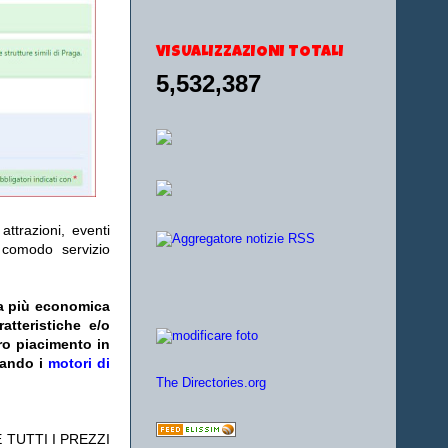
VISUALIZZAZIONI TOTALI
5,532,387
ttrazioni, eventi
l comodo servizio
fa più economica
atteristiche e/o
ro piacimento in
zando i
motori di
The Directories.org
 TUTTI I PREZZI