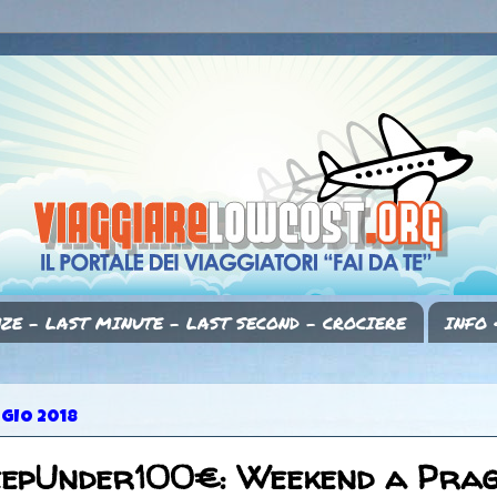
ZE - LAST MINUTE - LAST SECOND - CROCIERE
INFO 
GGIO 2018
eepUnder100€: Weekend a Prag