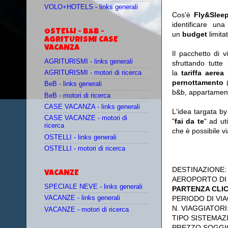
VOLO+HOTELS - links generali
Cos'è
Fly&Slee
identificare un
OSTELLI - B&B -
un
budget
limit
AGRITURISMI CASE
VACANZA
Il pacchetto di 
AGRITURISMI - links generali
sfruttando tutte 
la
tariffa aerea
AGRITURISMI - motori di ricerca
pernottamento
(
BeB - links generali
b&b, appartament
BeB - motori di ricerca
CASE VACANZA - links generali
L'idea targata b
CASE VACANZE - motori di
"
fai da te
" ad ut
ricerca
che è possibile 
OSTELLI - links generali
OSTELLI - motori di ricerca
DESTINAZIONE
VACANZE
AEROPORTO DI
SPECIALE NEVE - links generali
PARTENZA CLI
PERIODO DI VIA
VACANZE - links generali
N. VIAGGIATORI
VACANZE - motori di ricerca
TIPO SISTEMAZ
PREZZO SOGGI