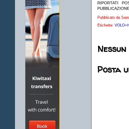
RIPORTATI P
PUBBLICAZIONE
Pubblicato da
Sand
Etichette:
VOLO+HO
Nessun
Posta 