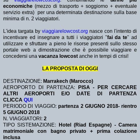
economiche
(mezzo di trasporto + soggiorno + eventuale
servizio extra)
per una determinata destinazione sulla base
minima di n. 2 viaggiatori.
L'idea targata by
viaggiarelowcost.org
nasce con l'intento di
incentivare ed insegnare a tutti i viaggiatori "
fai da te
" ad
utilizzare e sfruttare a pieno le risorse presenti sullo stesso
portale web a dimostrazione che è possibile viaggiare e
concedersi una
vacanza lowcost
anche in tempi di crisi!
LA PROPOSTA DI OGGI
DESTINAZIONE:
Marrakech (Marocco)
AEROPORTO DI PARTENZA:
PISA - PER CERCARE
ALTRI AEROPORTI E/O DATE DI PARTENZA
CLICCA
QUI
PERIODO DI VIAGGIO:
partenza 2 GIUGNO 2018
- rientro
5 GIUGNO 2018
N. VIAGGIATORI:
2
TIPO SISTEMAZIONE:
Hotel (Riad Espagne) - Camera
matrimoniale con bagno privato + prima colazione
inclusa