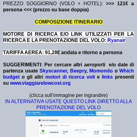
PREZZO SOGGIORNO (VOLO + HOTEL):
>>> 121€ a
persona <<< (prezzo su base doppia)
COMPOSIZIONE ITINERARIO
MOTORE DI RICERCA E/O LINK UTILIZZATI PER LA
RICERCA E LA PRENOTAZIONE DEL VOLO:
Ryanair
TARIFFA AEREA: 91,28
€ andata e ritorno a persona
SUGGERIMENTI:
Per cercare altri aeroporti e/o date
di
partenza
usate
Skyscanner
,
Beepry
,
Momondo
o
Which
budget
o gli altri
motori di ricerca voli
e
links
presenti
su
www.viaggiarelowcost.org
(clicca sull'immagine per ingrandire)
IN ALTERNATIVA USATE QUESTO LINK DIRETTO ALLA
PRENOTAZIONE DEL VOLO