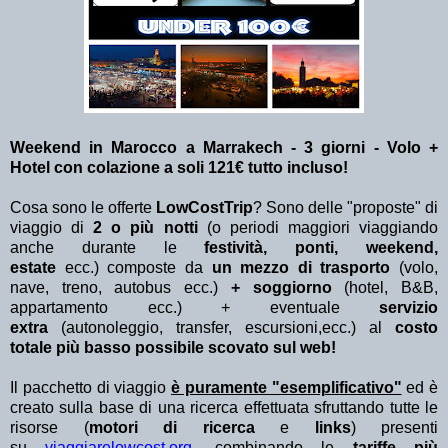
Weekend in Marocco a Marrakech - 3 giorni - Volo +
Hotel con colazione a soli 121€ tutto incluso!
Cosa sono le offerte
LowCostTrip
? Sono delle "proposte" di
viaggio di
2 o più notti
(o periodi maggiori viaggiando
anche durante le
festività, ponti, weekend,
estate
ecc.)
composte da
un mezzo di trasporto
(volo,
nave, treno, autobus ecc.)
+ soggiorno
(hotel, B&B,
appartamento ecc.) + eventuale
servizio
extra
(autonoleggio, transfer, escursioni,ecc.) al
costo
totale più basso possibile scovato sul web!
Il pacchetto di viaggio
è puramente "esemplificativo"
ed è
creato sulla base di una ricerca effettuata sfruttando tutte le
risorse (
motori di ricerca
e
links
) presenti
su
viaggiarelowcost.org
. combinando le
tariffe più