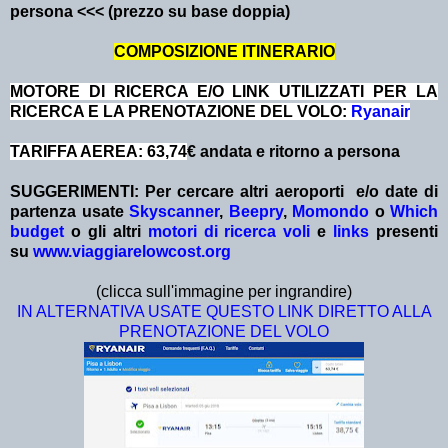
persona <<< (prezzo su base doppia)
COMPOSIZIONE ITINERARIO
MOTORE DI RICERCA E/O LINK UTILIZZATI PER LA
RICERCA E LA PRENOTAZIONE DEL VOLO:
Ryanair
TARIFFA AEREA: 63,74
€ andata e ritorno a persona
SUGGERIMENTI: Per cercare altri aeroporti e/o date
di
partenza
usate
Skyscanner
,
Beepry
,
Momondo
o
Which
budget
o gli altri
motori di ricerca voli
e
links
presenti
su
www.viaggiarelowcost.org
(clicca sull'immagine per ingrandire)
IN ALTERNATIVA USATE QUESTO LINK DIRETTO ALLA
PRENOTAZIONE DEL VOLO