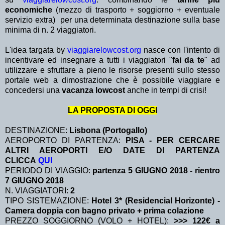
economiche
(mezzo di trasporto + soggiorno + eventuale
servizio extra)
per una determinata destinazione sulla base
minima di n. 2 viaggiatori.
L'idea targata by
viaggiarelowcost.org
nasce con l'intento di
incentivare ed insegnare a tutti i viaggiatori "
fai da te
" ad
utilizzare e sfruttare a pieno le risorse presenti sullo stesso
portale web a dimostrazione che è possibile viaggiare e
concedersi una
vacanza lowcost
anche in tempi di crisi!
LA PROPOSTA DI OGGI
DESTINAZIONE:
Lisbona (Portogallo)
AEROPORTO DI PARTENZA:
PISA - PER CERCARE
ALTRI AEROPORTI E/O DATE DI PARTENZA
CLICCA
QUI
PERIODO DI VIAGGIO:
partenza 5 GIUGNO 2018
- rientro
7 GIUGNO 2018
N. VIAGGIATORI:
2
TIPO SISTEMAZIONE:
Hotel 3* (Residencial Horizonte) -
Camera doppia con bagno privato + prima colazione
PREZZO SOGGIORNO (VOLO + HOTEL):
>>> 122€ a