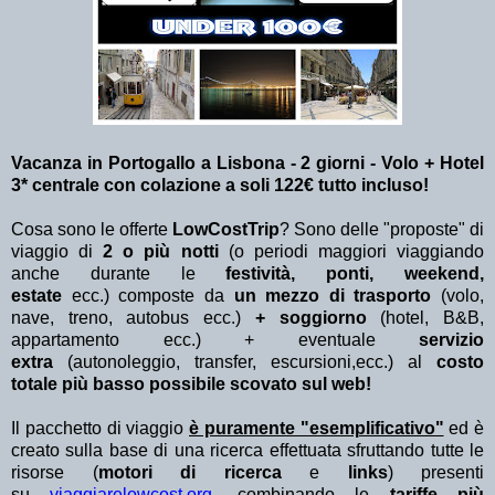
Vacanza in Portogallo a Lisbona - 2 giorni - Volo + Hotel
3* centrale con colazione a soli 122€ tutto incluso!
Cosa sono le offerte
LowCostTrip
? Sono delle "proposte" di
viaggio di
2 o più notti
(o periodi maggiori viaggiando
anche durante le
festività, ponti, weekend,
estate
ecc.)
composte da
un mezzo di trasporto
(volo,
nave, treno, autobus ecc.)
+ soggiorno
(hotel, B&B,
appartamento ecc.) + eventuale
servizio
extra
(autonoleggio, transfer, escursioni,ecc.) al
costo
totale più basso possibile scovato sul web!
Il pacchetto di viaggio
è puramente "esemplificativo"
ed è
creato sulla base di una ricerca effettuata sfruttando tutte le
risorse (
motori di ricerca
e
links
) presenti
su
viaggiarelowcost.org
. combinando le
tariffe più