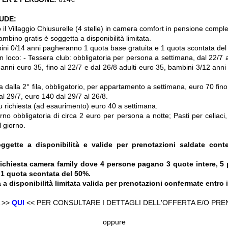
LUDE:
il Villaggio Chiusurelle (4 stelle) in camera comfort in pensione comple
bino gratis è soggetta a disponibilità limitata.
bini 0/14 anni pagheranno 1 quota base gratuita e 1 quota scontata de
n loco: - Tessera club: obbligatoria per persona a settimana, dal 22/7 a
anni euro 35, fino al 22/7 e dal 26/8 adulti euro 35, bambini 3/12 anni
a dalla 2° fila, obbligatorio, per appartamento a settimana, euro 70 fino
al 29/7, euro 140 dal 29/7 al 26/8.
su richiesta (ad esaurimento) euro 40 a settimana.
rno obbligatoria di circa 2 euro per persona a notte; Pasti per celiaci,
 giorno.
ggette a disponibilità e valide per prenotazioni saldate conte
richiesta camera family dove 4 persone pagano 3 quote intere, 
 1 quota scontata del 50%.
 a disponibilità limitata valida per prenotazioni confermate entro 
 >>
QUI
<< PER CONSULTARE I DETTAGLI DELL'OFFERTA E/O PR
oppure