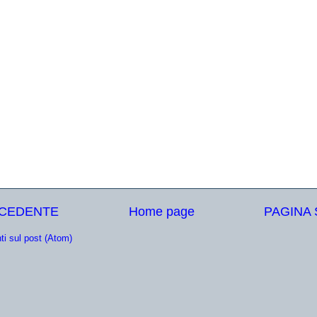
ECEDENTE
Home page
PAGINA
i sul post (Atom)