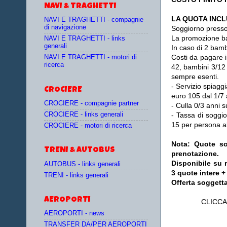
NAVI & TRAGHETTI
LA QUOTA INC
NAVI E TRAGHETTI - compagnie
di navigazione
Soggiorno presso 
La promozione bam
NAVI E TRAGHETTI - links
generali
In caso di 2 bam
Costi da pagare i
NAVI E TRAGHETTI - motori di
ricerca
42, bambini 3/12 
sempre esenti.
- Servizio spiaggi
CROCIERE
euro 105 dal 1/7 
CROCIERE - compagnie partner
- Culla 0/3 anni 
CROCIERE - links generali
- Tassa di soggio
15 per persona al
CROCIERE - motori di ricerca
Nota: Quote so
TRENI & AUTOBUS
prenotazione.
Disponibile su 
AUTOBUS - links generali
3 quote intere +
TRENI - links generali
Offerta soggetta
AEROPORTI
CLICCA
AEROPORTI - news
TRANSFER DA/PER AEROPORTI