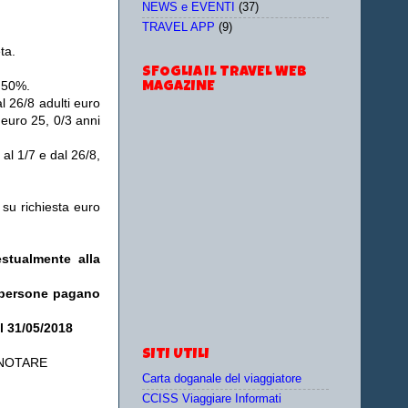
NEWS e EVENTI
(37)
TRAVEL APP
(9)
ta.
SFOGLIA IL TRAVEL WEB
l 50%.
MAGAZINE
l 26/8 adulti euro
 euro 25, 0/3 anni
 al 1/7 e dal 26/8,
 su richiesta euro
stualmente alla
5 persone pagano
il 31/05/2018
SITI UTILI
ENOTARE
Carta doganale del viaggiatore
CCISS Viaggiare Informati