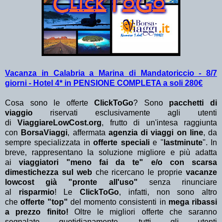
Vacanza in Calabria a Marina di Mandatoriccio - 8/7
giorni - Hotel 4* in PENSIONE COMPLETA a soli 280€
Cosa sono le offerte
ClickToGo
? Sono
pacchetti di
viaggio
riservati esclusivamente agli utenti
di
ViaggiareLowCost.org
, frutto di un'intesa raggiunta
con
BorsaViaggi
, affermata
agenzia di viaggi on line
, da
sempre specializzata in
offerte speciali
e "
lastminute
". In
breve, rappresentano la soluzione migliore e più adatta
ai
viaggiatori "meno fai da te" e/o con scarsa
dimestichezza sul web
che ricercano le proprie
vacanze
lowcost già "pronte all'uso"
senza rinunciare
al
risparmio
! Le
ClickToGo
, infatti, non sono altro
che
offerte "top"
del momento consistenti in
mega ribassi
a prezzo finito!
Oltre le migliori offerte che saranno
segnalate quotidianamente, tutti gli utenti