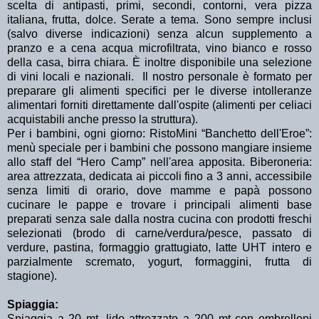
scelta di antipasti, primi, secondi, contorni, vera pizza
italiana, frutta, dolce. Serate a tema. Sono sempre inclusi
(salvo diverse indicazioni) senza alcun supplemento a
pranzo e a cena acqua microfiltrata, vino bianco e rosso
della casa, birra chiara. È inoltre disponibile una selezione
di vini locali e nazionali. Il nostro personale è formato per
preparare gli alimenti specifici per le diverse intolleranze
alimentari forniti direttamente dall'ospite (alimenti per celiaci
acquistabili anche presso la struttura).
Per i bambini, ogni giorno: RistoMini “Banchetto dell'Eroe”:
menù speciale per i bambini che possono mangiare insieme
allo staff del “Hero Camp” nell'area apposita. Biberoneria:
area attrezzata, dedicata ai piccoli fino a 3 anni, accessibile
senza limiti di orario, dove mamme e papà possono
cucinare le pappe e trovare i principali alimenti base
preparati senza sale dalla nostra cucina con prodotti freschi
selezionati (brodo di carne/verdura/pesce, passato di
verdure, pastina, formaggio grattugiato, latte UHT intero e
parzialmente scremato, yogurt, formaggini, frutta di
stagione).
Spiaggia:
Spiaggia a 20 mt, lido attrezzato a 200 mt con ombrelloni