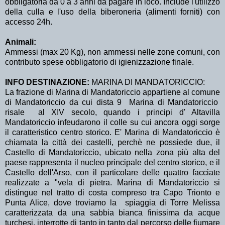
obbligatoria da 0 a 3 anni da pagare in loco. Include l'utilizzo
della culla e l'uso della biberoneria (alimenti forniti) con
accesso 24h.
Animali:
Ammessi (max 20 Kg), non ammessi nelle zone comuni, con
contributo spese obbligatorio di igienizzazione finale.
INFO DESTINAZIONE:
MARINA DI MANDATORICCIO:
La frazione di Marina di Mandatoriccio appartiene al comune
di Mandatoriccio da cui dista 9 Marina di Mandatoriccio
risale al XIV secolo, quando i principi d' Altavilla
Mandatoriccio infeudarono il colle su cui ancora oggi sorge
il caratteristico centro storico. E' Marina di Mandatoriccio è
chiamata la città dei castelli, perchè ne possiede due, il
Castello di Mandatoriccio, ubicato nella zona più alta del
paese rappresenta il nucleo principale del centro storico, e il
Castello dell'Arso, con il particolare delle quattro facciate
realizzate a "vela di pietra. Marina di Mandatoriccio si
distingue nel tratto di costa compreso tra Capo Trionto e
Punta Alice, dove troviamo la spiaggia di Torre Melissa
caratterizzata da una sabbia bianca finissima da acque
turchesi, interrotte di tanto in tanto dal percorso delle fiumare