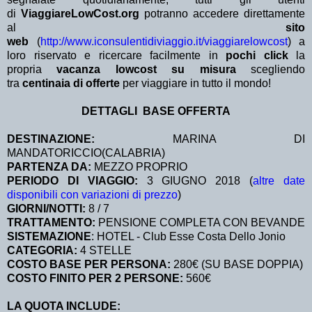
di
ViaggiareLowCost.org
potranno accedere direttamente
al
sito
web
(
http://www.iconsulentidiviaggio.it/viaggiarelowcost
) a
loro riservato e ricercare facilmente in
pochi click
la
propria
vacanza lowcost su misura
scegliendo
tra
centinaia di offerte
per viaggiare in tutto il mondo!
DETTAGLI BASE OFFERTA
DESTINAZIONE:
MARINA DI
MANDATORICCIO(CALABRIA)
PARTENZA DA:
MEZZO PROPRIO
PERIODO DI VIAGGIO:
3 GIUGNO 2018 (
altre date
disponibili con variazioni di prezzo
)
GIORNI/NOTTI:
8 / 7
TRATTAMENTO:
PENSIONE COMPLETA CON BEVANDE
SISTEMAZIONE
: HOTEL - Club Esse Costa Dello Jonio
CATEGORIA:
4 STELLE
COSTO BASE PER PERSONA:
280€ (SU BASE DOPPIA)
COSTO FINITO PER 2 PERSONE:
560€
LA QUOTA INCLUDE: