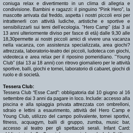
coniuga relax e divertimento in un clima di allegria e
condivisione. Bambini e ragazzi: il pinguino “Pink Hero”, la
mascotte arrivata dal freddo, aspetta i nostri piccoli eroi per
intrattenerli con attività ludiche, artistiche e sportive e
sensibilizzarli sui temi dell'ecologia. "Hero Camp" (dai 3 ai
13 anni ulteriormente diviso per fasce di età) dalle 9,30 alle
18,30permette ai nostri piccoli amici di vivere una vacanza
nella vacanza, con assistenza specializzata, area giochi?
attrezzata, laboratorio-teatro dei piccoli, ludoteca con giochi,
videoteca e area relax per il riposino pomeridiano. "Young
Club" (dai 13 ai 18 anni) con ritrovo giornaliero per le attività
sportive, balli, giochi e tornei, laboratorio di cabaret, giochi di
ruolo e di società.
Tessera Club:
Tessera Club “Esse Card”: obbligatoria dal 10 giugno al 16
settembre dai 3 anni da pagare in loco. Include: accesso alla
piscina e alla spiaggia privata attrezzata con ombrelloni,
sdraio e lettini a esaurimento, attività del Hero Camp e
Young Club, utilizzo del campo polivalente, tornei sportivi,
fitness, acquagym, balli di gruppo, zumba, music bar,
accesso al teatro per gli spettacoli serali. Infant Card: