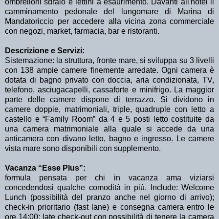
ombrelloni sdraio e lettini a esaurimento. Davanti all'hotel il
camminamento pedonale del lungomare di Marina di
Mandatoriccio per accedere alla vicina zona commerciale
con negozi, market, farmacia, bar e ristoranti.
Descrizione e Servizi:
Sistemazione: la struttura, fronte mare, si sviluppa su 3 livelli
con 138 ampie camere finemente arredate. Ogni camera è
dotata di bagno privato con doccia, aria condizionata, TV,
telefono, asciugacapelli, cassaforte e minifrigo. La maggior
parte delle camere dispone di terrazzo. Si dividono in
camere doppie, matrimoniali, triple, quadruple con letto a
castello e “Family Room” da 4 e 5 posti letto costituite da
una camera matrimoniale alla quale si accede da una
anticamera con divano letto, bagno e ingresso. Le camere
vista mare sono disponibili con supplemento.
Vacanza “Esse Plus”:
formula pensata per chi in vacanza ama viziarsi
concedendosi qualche comodità in più. Include: Welcome
Lunch (possibilità del pranzo anche nel giorno di arrivo);
check-in prioritario (fast lane) e consegna camera entro le
ore 14:00; late check-out con possibilità di tenere la camera