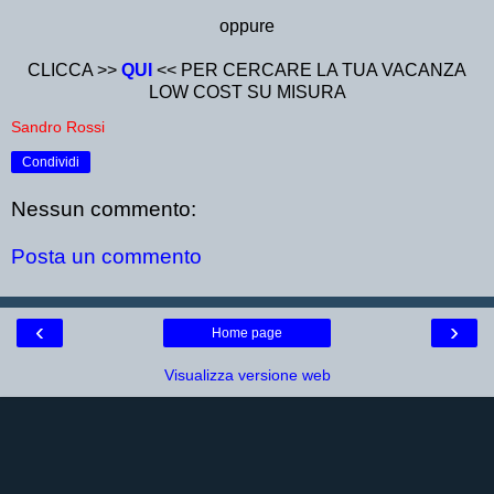
oppure
CLICCA >>
QUI
<< PER CERCARE LA TUA VACANZA
LOW COST SU MISURA
Sandro Rossi
Condividi
Nessun commento:
Posta un commento
‹
›
Home page
Visualizza versione web