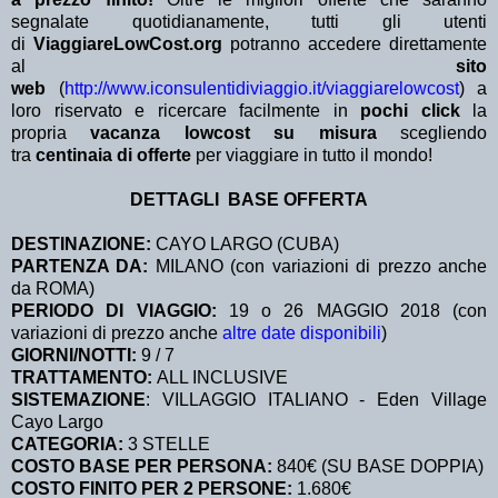
segnalate quotidianamente, tutti gli utenti
di
ViaggiareLowCost.org
potranno accedere direttamente
al
sito
web
(
http://www.iconsulentidiviaggio.it/viaggiarelowcost
) a
loro riservato e ricercare facilmente in
pochi click
la
propria
vacanza lowcost su misura
scegliendo
tra
centinaia di offerte
per viaggiare in tutto il mondo!
DETTAGLI BASE OFFERTA
DESTINAZIONE:
CAYO LARGO (CUBA)
PARTENZA DA:
MILANO (con variazioni di prezzo anche
da ROMA)
PERIODO DI VIAGGIO:
19 o 26 MAGGIO 2018 (con
variazioni di prezzo anche
altre date disponibili
)
GIORNI/NOTTI:
9 / 7
TRATTAMENTO:
ALL INCLUSIVE
SISTEMAZIONE
: VILLAGGIO ITALIANO - Eden Village
Cayo Largo
CATEGORIA:
3 STELLE
COSTO BASE PER PERSONA:
840€ (SU BASE DOPPIA)
COSTO FINITO PER 2 PERSONE:
1.680€