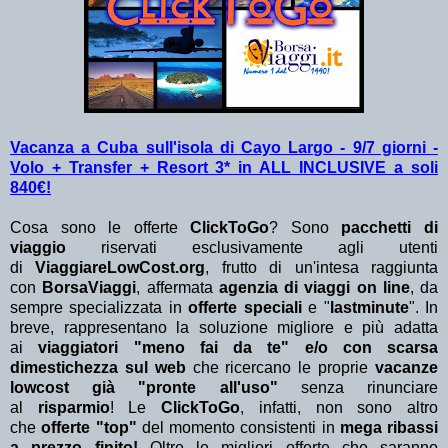
Vacanza a Cuba sull'isola di Cayo Largo - 9/7 giorni -
Volo + Transfer + Resort 3* in ALL INCLUSIVE a soli
840€!
Cosa sono le offerte
ClickToGo
? Sono
pacchetti di
viaggio
riservati esclusivamente agli utenti
di
ViaggiareLowCost.org
, frutto di un'intesa raggiunta
con
BorsaViaggi
, affermata
agenzia di viaggi on line
, da
sempre specializzata in
offerte speciali
e "
lastminute
". In
breve, rappresentano la soluzione migliore e più adatta
ai
viaggiatori "meno fai da te" e/o con scarsa
dimestichezza sul web
che ricercano le proprie
vacanze
lowcost già "pronte all'uso"
senza rinunciare
al
risparmio
! Le
ClickToGo
, infatti, non sono altro
che
offerte "top"
del momento consistenti in
mega ribassi
a prezzo finito!
Oltre le migliori offerte che saranno