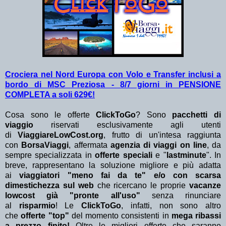
Crociera nel Nord Europa con Volo e Transfer inclusi a
bordo di MSC Preziosa - 8/7 giorni in PENSIONE
COMPLETA a soli 629€!
Cosa sono le offerte
ClickToGo
? Sono
pacchetti di
viaggio
riservati esclusivamente agli utenti
di
ViaggiareLowCost.org
, frutto di un'intesa raggiunta
con
BorsaViaggi
, affermata
agenzia di viaggi on line
, da
sempre specializzata in
offerte speciali
e "
lastminute
". In
breve, rappresentano la soluzione migliore e più adatta
ai
viaggiatori "meno fai da te" e/o con scarsa
dimestichezza sul web
che ricercano le proprie
vacanze
lowcost già "pronte all'uso"
senza rinunciare
al
risparmio
! Le
ClickToGo
, infatti, non sono altro
che
offerte "top"
del momento consistenti in
mega ribassi
a prezzo finito!
Oltre le migliori offerte che saranno