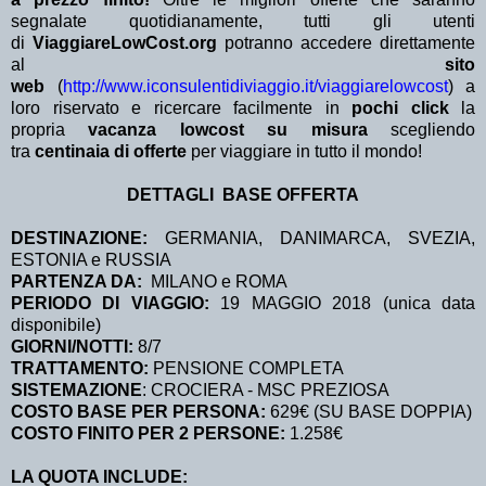
segnalate quotidianamente, tutti gli utenti
di
ViaggiareLowCost.org
potranno accedere direttamente
al
sito
web
(
http://www.iconsulentidiviaggio.it/viaggiarelowcost
) a
loro riservato e ricercare facilmente in
pochi click
la
propria
vacanza lowcost su misura
scegliendo
tra
centinaia di offerte
per viaggiare in tutto il mondo!
DETTAGLI BASE OFFERTA
DESTINAZIONE:
GERMANIA, DANIMARCA, SVEZIA,
ESTONIA e RUSSIA
PARTENZA DA:
MILANO e ROMA
PERIODO DI VIAGGIO:
19 MAGGIO 2018 (unica data
disponibile)
GIORNI/NOTTI:
8/7
TRATTAMENTO:
PENSIONE COMPLETA
SISTEMAZIONE
: CROCIERA - MSC PREZIOSA
COSTO BASE PER PERSONA:
629€ (SU BASE DOPPIA)
COSTO FINITO PER 2 PERSONE:
1.258€
LA QUOTA INCLUDE: