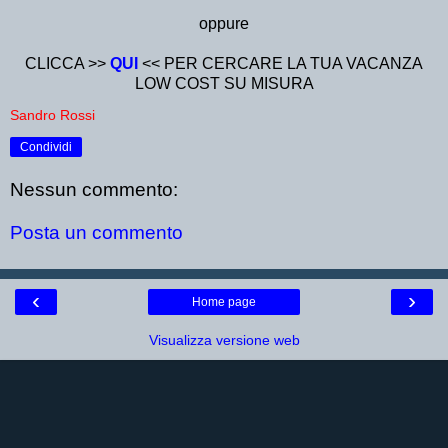
oppure
CLICCA >>
QUI
<< PER CERCARE LA TUA VACANZA
LOW COST SU MISURA
Sandro Rossi
Condividi
Nessun commento:
Posta un commento
‹
›
Home page
Visualizza versione web