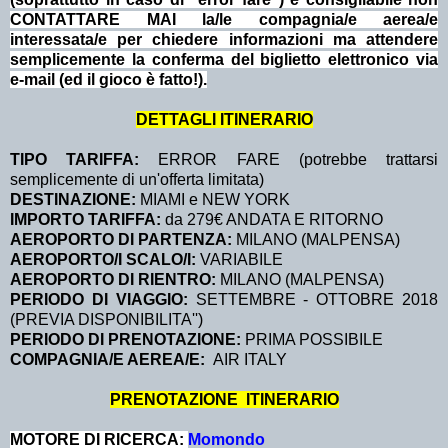
CONTATTARE MAI la/le compagnia/e aerea/e
interessata/e per chiedere informazioni ma attendere
semplicemente la conferma del biglietto elettronico via
e-mail (ed il gioco è fatto!).
DETTAGLI ITINERARIO
TIPO TARIFFA:
ERROR FARE (potrebbe trattarsi
semplicemente di un'offerta limitata)
DESTINAZIONE:
MIAMI e NEW YORK
IMPORTO TARIFFA:
da 279€ ANDATA E RITORNO
AEROPORTO DI PARTENZA:
MILANO (MALPENSA)
AEROPORTO/I SCALO/I:
VARIABILE
AEROPORTO DI RIENTRO:
MILANO (MALPENSA)
PERIODO DI VIAGGIO:
SETTEMBRE - OTTOBRE 2018
(PREVIA DISPONIBILITA'')
PERIODO DI PRENOTAZIONE:
PRIMA POSSIBILE
COMPAGNIA/E AEREA/E:
AIR ITALY
PRENOTAZIONE ITINERARIO
MOTORE DI RICERCA:
Momondo