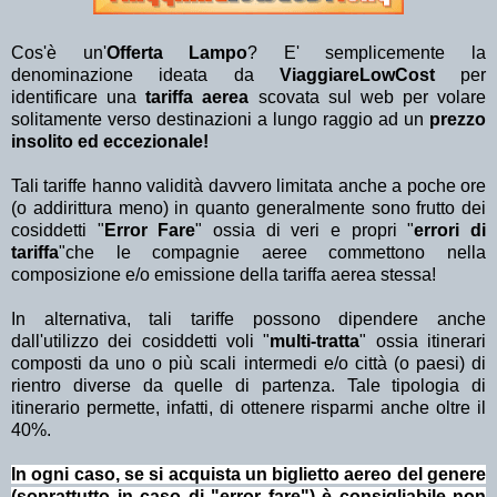
Cos'è un'
Offerta Lampo
? E' semplicemente la
denominazione ideata da
ViaggiareLowCost
per
identificare una
tariffa aerea
scovata sul web per volare
solitamente verso destinazioni a lungo raggio ad un
prezzo
insolito ed eccezionale!
Tali tariffe hanno validità davvero limitata anche a poche ore
(o addirittura meno) in quanto generalmente sono frutto dei
cosiddetti "
Error Fare
" ossia di veri e propri "
errori di
tariffa
"che le compagnie aeree commettono nella
composizione e/o emissione della tariffa aerea stessa!
In alternativa, tali tariffe possono dipendere anche
dall'utilizzo dei cosiddetti voli "
multi-tratta
" ossia itinerari
composti da uno o più scali intermedi e/o città (o paesi) di
rientro diverse da quelle di partenza. Tale tipologia di
itinerario permette, infatti, di ottenere risparmi anche oltre il
40%.
In ogni caso, se si acquista un biglietto aereo del genere
(soprattutto in caso di "error fare") è consigliabile non