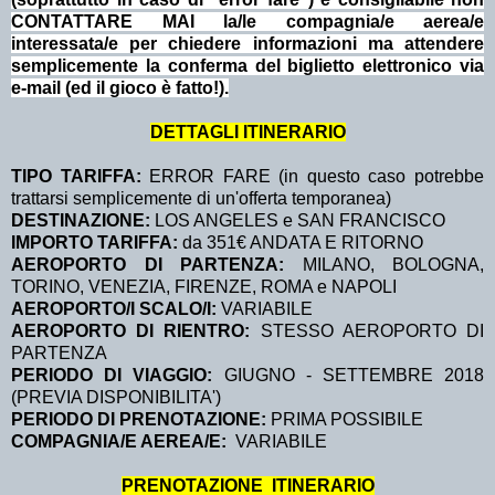
CONTATTARE MAI la/le compagnia/e aerea/e
interessata/e per chiedere informazioni ma attendere
semplicemente la conferma del biglietto elettronico via
e-mail (ed il gioco è fatto!).
DETTAGLI ITINERARIO
TIPO TARIFFA:
ERROR FARE (in questo caso potrebbe
trattarsi semplicemente di un'offerta temporanea)
DESTINAZIONE:
LOS ANGELES e SAN FRANCISCO
IMPORTO TARIFFA:
da 351€ ANDATA E RITORNO
AEROPORTO DI PARTENZA:
MILANO, BOLOGNA,
TORINO, VENEZIA, FIRENZE, ROMA e NAPOLI
AEROPORTO/I SCALO/I:
VARIABILE
AEROPORTO DI RIENTRO:
STESSO AEROPORTO DI
PARTENZA
PERIODO DI VIAGGIO:
GIUGNO - SETTEMBRE 2018
(PREVIA DISPONIBILITA')
PERIODO DI PRENOTAZIONE:
PRIMA POSSIBILE
COMPAGNIA/E AEREA/E:
VARIABILE
PRENOTAZIONE ITINERARIO