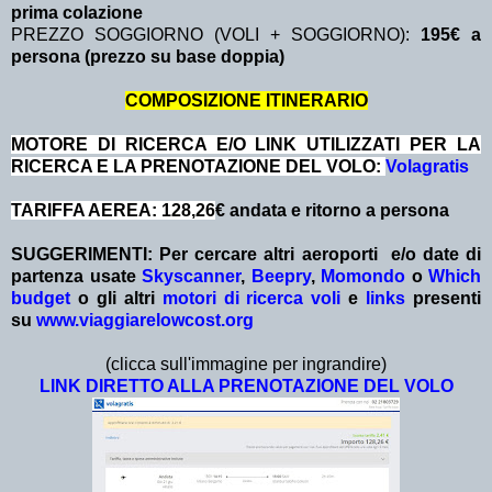
prima colazione
PREZZO SOGGIORNO (VOLI + SOGGIORNO):
195€ a
persona (prezzo su base doppia)
COMPOSIZIONE ITINERARIO
MOTORE DI RICERCA E/O LINK UTILIZZATI PER LA
RICERCA E LA PRENOTAZIONE DEL VOLO:
Volagratis
TARIFFA AEREA: 128,26
€ andata e ritorno a persona
SUGGERIMENTI: Per cercare altri aeroporti e/o date
di
partenza
usate
Skyscanner
,
Beepry
,
Momondo
o
Which
budget
o gli altri
motori di ricerca voli
e
links
presenti
su
www.viaggiarelowcost.org
(clicca sull'immagine per ingrandire)
LINK DIRETTO ALLA PRENOTAZIONE DEL VOLO