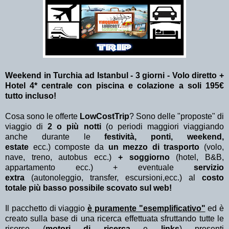
Weekend in Turchia ad Istanbul - 3 giorni - Volo diretto +
Hotel 4* centrale con piscina e colazione a soli 195€
tutto incluso!
Cosa sono le offerte
LowCostTrip
? Sono delle "proposte" di
viaggio di
2 o più notti
(o periodi maggiori viaggiando
anche durante le
festività, ponti, weekend,
estate
ecc.)
composte da
un mezzo di trasporto
(volo,
nave, treno, autobus ecc.)
+ soggiorno
(hotel, B&B,
appartamento ecc.) + eventuale
servizio
extra
(autonoleggio, transfer, escursioni,ecc.) al
costo
totale più basso possibile scovato sul web!
Il pacchetto di viaggio
è puramente "esemplificativo"
ed è
creato sulla base di una ricerca effettuata sfruttando tutte le
risorse (
motori di ricerca
e
links
) presenti