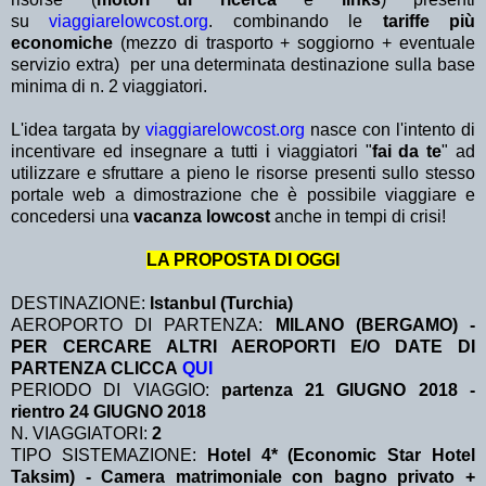
su
viaggiarelowcost.org
. combinando le
tariffe più
economiche
(mezzo di trasporto + soggiorno + eventuale
servizio extra)
per una determinata destinazione sulla base
minima di n. 2 viaggiatori.
L'idea targata by
viaggiarelowcost.org
nasce con l'intento di
incentivare ed insegnare a tutti i viaggiatori "
fai da te
" ad
utilizzare e sfruttare a pieno le risorse presenti sullo stesso
portale web a dimostrazione che è possibile viaggiare e
concedersi una
vacanza lowcost
anche in tempi di crisi!
LA PROPOSTA DI OGGI
DESTINAZIONE:
Istanbul (Turchia)
AEROPORTO DI PARTENZA:
MILANO (BERGAMO) -
PER CERCARE ALTRI AEROPORTI E/O DATE DI
PARTENZA CLICCA
QUI
PERIODO DI VIAGGIO:
partenza 21 GIUGNO 2018 -
rientro 24 GIUGNO 2018
N. VIAGGIATORI:
2
TIPO SISTEMAZIONE:
Hotel 4* (Economic Star Hotel
Taksim) - Camera matrimoniale con bagno privato +