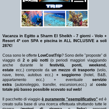
Vacanza in Egitto a Sharm El Sheikh - 7 giorni - Volo +
Resort 4* con SPA e piscina in ALL INCLUSIVE a soli
287€!
Cosa sono le offerte
LowCostTrip
? Sono delle "proposte" di
viaggio di
2 o più notti
(o periodi maggiori viaggiando
anche durante le
festività, ponti, weekend,
estate
ecc.)
composte da
un mezzo di trasporto
(volo,
nave, treno, autobus ecc.)
+ soggiorno
(hotel, B&B,
appartamento ecc.) + eventuale
servizio
extra
(autonoleggio, transfer, escursioni,ecc.) al
costo
totale più basso possibile scovato sul web!
Il pacchetto di viaggio
è puramente "esemplificativo"
ed è
creato sulla base di una ricerca effettuata sfruttando tutte le
risorse (
motori di ricerca
e
links
) presenti