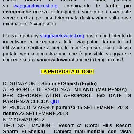
su
viaggiarelowcost.org
. combinando le
tariffe più
economiche
(mezzo di trasporto + soggiorno + eventuale
servizio extra)
per una determinata destinazione sulla base
minima di n. 2 viaggiatori.
L'idea targata by
viaggiarelowcost.org
nasce con l'intento di
incentivare ed insegnare a tutti i viaggiatori "
fai da te
" ad
utilizzare e sfruttare a pieno le risorse presenti sullo stesso
portale web a dimostrazione che è possibile viaggiare e
concedersi una
vacanza lowcost
anche in tempi di crisi!
LA PROPOSTA DI OGGI
DESTINAZIONE:
Sharm El Sheikh (Egitto)
AEROPORTO DI PARTENZA:
MILANO (MALPENSA) -
PER CERCARE ALTRI AEROPORTI E/O DATE DI
PARTENZA CLICCA
QUI
PERIODO DI VIAGGIO:
partenza 15 SETTEMBRE 2018 -
rientro 23 SETTEMBRE 2018
N. VIAGGIATORI:
2
TIPO SISTEMAZIONE:
Resort 4* (Coral Hills Resort
Sharm El-Sheikh)
-
Camera matrimoniale con vista