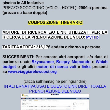
piscina in All Inclusive
PREZZO SOGGIORNO (VOLO + HOTEL):
290€ a persona
(prezzo su base doppia)
COMPOSIZIONE ITINERARIO
MOTORE DI RICERCA E/O LINK UTILIZZATI PER LA
RICERCA E LA PRENOTAZIONE DEL VOLO:
MyTrip
TARIFFA AEREA: 216,17
€ andata e ritorno a persona
SUGGERIMENTI:
Per cercare altri aeroporti e/o date
di
partenza
usate
Skyscanner
,
Beepry
,
Momondo
o
Which
budget
o gli altri
motori di ricerca voli
e
links
presenti
su
www.viaggiarelowcost.org
(clicca sull'immagine per ingrandire)
IN ALTERNATIVA USATE QUESTO LINK DIRETTO ALLA
PRENOTAZIONE DEL VOLO