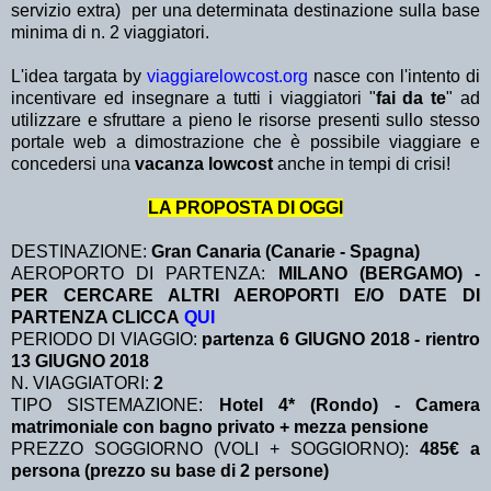
servizio extra)
per una determinata destinazione sulla base
minima di n. 2 viaggiatori.
L'idea targata by
viaggiarelowcost.org
nasce con l'intento di
incentivare ed insegnare a tutti i viaggiatori "
fai da te
" ad
utilizzare e sfruttare a pieno le risorse presenti sullo stesso
portale web a dimostrazione che è possibile viaggiare e
concedersi una
vacanza lowcost
anche in tempi di crisi!
LA PROPOSTA DI OGGI
DESTINAZIONE:
Gran Canaria (Canarie - Spagna)
AEROPORTO DI PARTENZA:
MILANO (BERGAMO) -
PER CERCARE ALTRI AEROPORTI E/O DATE DI
PARTENZA CLICCA
QUI
PERIODO DI VIAGGIO:
partenza 6 GIUGNO 2018 - rientro
13 GIUGNO 2018
N. VIAGGIATORI:
2
TIPO SISTEMAZIONE:
Hotel 4* (Rondo) - Camera
matrimoniale con bagno privato + mezza pensione
PREZZO SOGGIORNO (VOLI + SOGGIORNO):
485€ a
persona (prezzo su base di 2 persone)