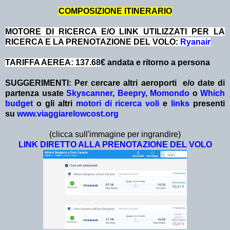
COMPOSIZIONE ITINERARIO
MOTORE DI RICERCA E/O LINK UTILIZZATI PER LA
RICERCA E LA PRENOTAZIONE DEL VOLO:
Ryanair
TARIFFA AEREA: 137.68
€ andata e ritorno a persona
SUGGERIMENTI:
Per cercare altri aeroporti e/o date
di
partenza
usate
Skyscanner
,
Beepry
,
Momondo
o
Which
budget
o gli altri
motori di ricerca voli
e
links
presenti
su
www.viaggiarelowcost.org
(clicca sull'immagine per ingrandire)
LINK DIRETTO ALLA PRENOTAZIONE DEL VOLO