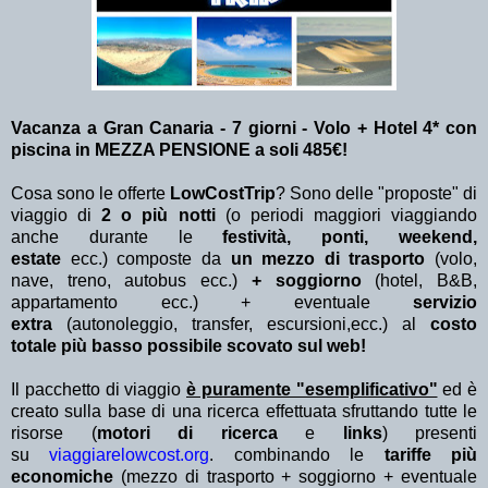
Vacanza a Gran Canaria - 7 giorni - Volo + Hotel 4* con
piscina in MEZZA PENSIONE a soli 485€!
Cosa sono le offerte
LowCostTrip
? Sono delle "proposte" di
viaggio di
2 o più notti
(o periodi maggiori viaggiando
anche durante le
festività, ponti, weekend,
estate
ecc.)
composte da
un mezzo di trasporto
(volo,
nave, treno, autobus ecc.)
+ soggiorno
(hotel, B&B,
appartamento ecc.) + eventuale
servizio
extra
(autonoleggio, transfer, escursioni,ecc.) al
costo
totale più basso possibile scovato sul web!
Il pacchetto di viaggio
è puramente "esemplificativo"
ed è
creato sulla base di una ricerca effettuata sfruttando tutte le
risorse (
motori di ricerca
e
links
) presenti
su
viaggiarelowcost.org
. combinando le
tariffe più
economiche
(mezzo di trasporto + soggiorno + eventuale