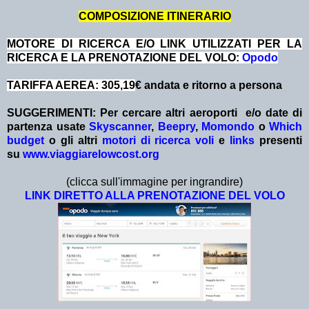
COMPOSIZIONE ITINERARIO
MOTORE DI RICERCA E/O LINK UTILIZZATI PER LA
RICERCA E LA PRENOTAZIONE DEL VOLO:
Opodo
TARIFFA AEREA: 305,19
€ andata e ritorno a persona
SUGGERIMENTI:
Per cercare altri aeroporti e/o date
di
partenza
usate
Skyscanner
,
Beepry
,
Momondo
o
Which
budget
o gli altri
motori di ricerca voli
e
links
presenti
su
www.viaggiarelowcost.org
(clicca sull'immagine per ingrandire)
LINK DIRETTO ALLA PRENOTAZIONE DEL VOLO