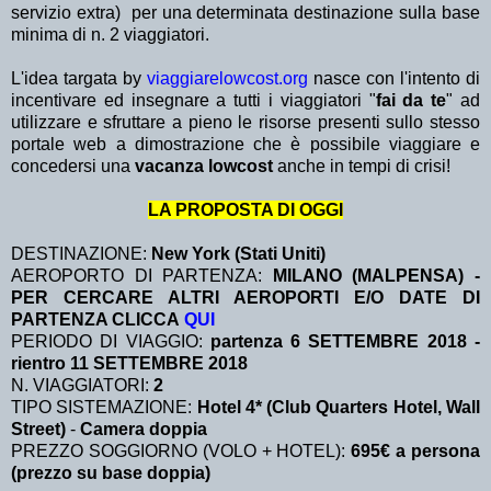
servizio extra)
per una determinata destinazione sulla base
minima di n. 2 viaggiatori.
L'idea targata by
viaggiarelowcost.org
nasce con l'intento di
incentivare ed insegnare a tutti i viaggiatori "
fai da te
" ad
utilizzare e sfruttare a pieno le risorse presenti sullo stesso
portale web a dimostrazione che è possibile viaggiare e
concedersi una
vacanza lowcost
anche in tempi di crisi!
LA PROPOSTA DI OGGI
DESTINAZIONE:
New York (Stati Uniti)
AEROPORTO DI PARTENZA:
MILANO (MALPENSA) -
PER CERCARE ALTRI AEROPORTI E/O DATE DI
PARTENZA CLICCA
QUI
PERIODO DI VIAGGIO:
partenza 6 SETTEMBRE 2018 -
rientro 11 SETTEMBRE 2018
N. VIAGGIATORI:
2
TIPO SISTEMAZIONE:
Hotel 4* (Club Quarters Hotel, Wall
Street)
-
Camera doppia
PREZZO SOGGIORNO (VOLO + HOTEL):
695€ a persona
(prezzo su base doppia)