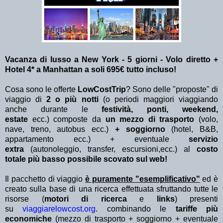
Vacanza di lusso a New York - 5 giorni - Volo diretto +
Hotel 4* a Manhattan a soli 695€ tutto incluso!
Cosa sono le offerte
LowCostTrip
? Sono delle "proposte" di
viaggio di
2 o più notti
(o periodi maggiori viaggiando
anche durante le
festività, ponti, weekend,
estate
ecc.)
composte da
un mezzo di trasporto
(volo,
nave, treno, autobus ecc.)
+ soggiorno
(hotel, B&B,
appartamento ecc.) + eventuale
servizio
extra
(autonoleggio, transfer, escursioni,ecc.) al
costo
totale più basso possibile scovato sul web!
Il pacchetto di viaggio
è puramente "esemplificativo"
ed è
creato sulla base di una ricerca effettuata sfruttando tutte le
risorse (
motori di ricerca
e
links
) presenti
su
viaggiarelowcost.org
. combinando le
tariffe più
economiche
(mezzo di trasporto + soggiorno + eventuale