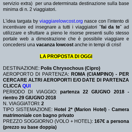
servizio extra)
per una determinata destinazione sulla base
minima di n. 2 viaggiatori.
L'idea targata by
viaggiarelowcost.org
nasce con l'intento di
incentivare ed insegnare a tutti i viaggiatori "
fai da te
" ad
utilizzare e sfruttare a pieno le risorse presenti sullo stesso
portale web a dimostrazione che è possibile viaggiare e
concedersi una
vacanza lowcost
anche in tempi di crisi!
LA PROPOSTA DI OGGI
DESTINAZIONE:
Polis Chrysochous (Cipro)
AEROPORTO DI PARTENZA:
ROMA (CIAMPINO) - PER
CERCARE ALTRI AEROPORTI E/O DATE DI PARTENZA
CLICCA
QUI
PERIODO DI VIAGGIO:
partenza 22 GIUGNO 2018 -
rientro 29 GIUGNO 2018
N. VIAGGIATORI:
2
TIPO SISTEMAZIONE:
Hotel 2* (Marion Hotel)
-
Camera
matrimoniale con bagno privato
PREZZO SOGGIORNO (VOLO + HOTEL):
167€ a persona
(prezzo su base doppia)