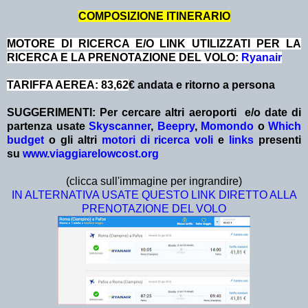
COMPOSIZIONE ITINERARIO
MOTORE DI RICERCA E/O LINK UTILIZZATI PER LA
RICERCA E LA PRENOTAZIONE DEL VOLO:
Ryanair
TARIFFA AEREA: 83,62
€ andata e ritorno a persona
SUGGERIMENTI: Per cercare altri aeroporti e/o date
di
partenza
usate
Skyscanner
,
Beepry
,
Momondo
o
Which
budget
o gli altri
motori di ricerca voli
e
links
presenti
su
www.viaggiarelowcost.org
(clicca sull'immagine per ingrandire)
IN ALTERNATIVA USATE QUESTO LINK DIRETTO ALLA
PRENOTAZIONE DEL VOLO