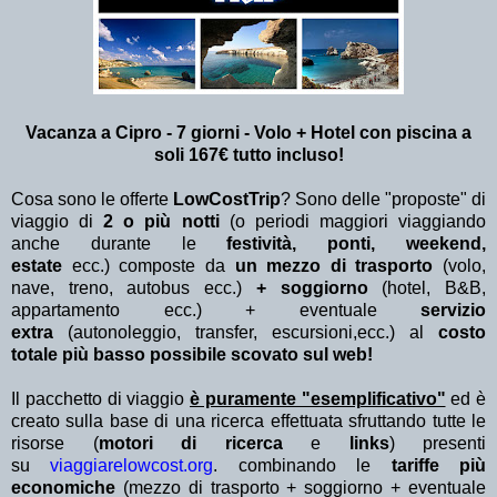
Vacanza a Cipro - 7 giorni - Volo + Hotel con piscina a
soli 167€ tutto incluso!
Cosa sono le offerte
LowCostTrip
? Sono delle "proposte" di
viaggio di
2 o più notti
(o periodi maggiori viaggiando
anche durante le
festività, ponti, weekend,
estate
ecc.)
composte da
un mezzo di trasporto
(volo,
nave, treno, autobus ecc.)
+ soggiorno
(hotel, B&B,
appartamento ecc.) + eventuale
servizio
extra
(autonoleggio, transfer, escursioni,ecc.) al
costo
totale più basso possibile scovato sul web!
Il pacchetto di viaggio
è puramente "esemplificativo"
ed è
creato sulla base di una ricerca effettuata sfruttando tutte le
risorse (
motori di ricerca
e
links
) presenti
su
viaggiarelowcost.org
. combinando le
tariffe più
economiche
(mezzo di trasporto + soggiorno + eventuale