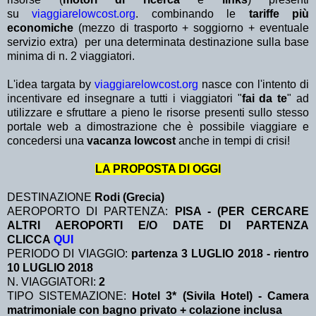
su
viaggiarelowcost.org
. combinando le
tariffe più
economiche
(mezzo di trasporto + soggiorno + eventuale
servizio extra)
per una determinata destinazione sulla base
minima di n. 2 viaggiatori.
L'idea targata by
viaggiarelowcost.org
nasce con l'intento di
incentivare ed insegnare a tutti i viaggiatori "
fai da te
" ad
utilizzare e sfruttare a pieno le risorse presenti sullo stesso
portale web a dimostrazione che è possibile viaggiare e
concedersi una
vacanza lowcost
anche in tempi di crisi!
LA PROPOSTA DI OGGI
DESTINAZIONE
Rodi (Grecia)
AEROPORTO DI PARTENZA:
PISA - (PER CERCARE
ALTRI AEROPORTI E/O DATE DI PARTENZA
CLICCA
QUI
PERIODO DI VIAGGIO:
partenza 3 LUGLIO 2018 - rientro
10 LUGLIO 2018
N. VIAGGIATORI:
2
TIPO SISTEMAZIONE:
Hotel 3* (Sivila Hotel) - Camera
matrimoniale con bagno privato + colazione inclusa