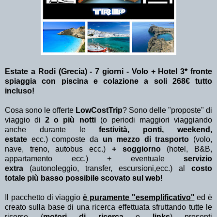
Estate a Rodi (Grecia) - 7 giorni - Volo + Hotel 3* fronte
spiaggia con piscina e colazione a soli 268€ tutto
incluso!
Cosa sono le offerte
LowCostTrip
? Sono delle "proposte" di
viaggio di
2 o più notti
(o periodi maggiori viaggiando
anche durante le
festività, ponti, weekend,
estate
ecc.)
composte da
un mezzo di trasporto
(volo,
nave, treno, autobus ecc.)
+ soggiorno
(hotel, B&B,
appartamento ecc.) + eventuale
servizio
extra
(autonoleggio, transfer, escursioni,ecc.) al
costo
totale più basso possibile scovato sul web!
Il pacchetto di viaggio
è puramente "esemplificativo"
ed è
creato sulla base di una ricerca effettuata sfruttando tutte le
risorse (
motori di ricerca
e
links
) presenti