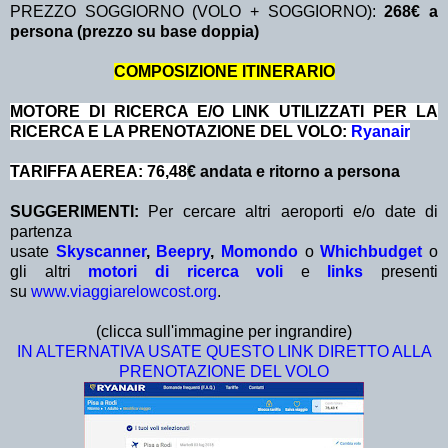
PREZZO SOGGIORNO (VOLO + SOGGIORNO):
268€ a
persona (prezzo su base doppia)
COMPOSIZIONE ITINERARIO
MOTORE DI RICERCA E/O LINK UTILIZZATI PER LA
RICERCA E LA PRENOTAZIONE DEL VOLO:
Ryanair
TARIFFA AEREA: 76,48
€ andata e ritorno a persona
SUGGERIMENTI:
Per cercare altri aeroporti e/o date di
partenza
usate
Skyscanner
,
Beepry
,
Momondo
o
Whichbudget
o
gli altri
motori di ricerca voli
e
links
presenti
su
www.viaggiarelowcost.org
.
(clicca sull'immagine per ingrandire)
IN ALTERNATIVA USATE QUESTO LINK DIRETTO ALLA
PRENOTAZIONE DEL VOLO