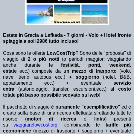
Estate in Grecia a Lefkada - 7 giorni - Volo + Hotel fronte
spiaggia a soli 298€ tutto incluso!
Cosa sono le offerte
LowCostTrip
? Sono delle "proposte" di
viaggio di
2 o più notti
(o periodi maggiori viaggiando
anche durante le
festività, ponti, weekend,
estate
ecc.)
composte da
un mezzo di trasporto
(volo,
nave, treno, autobus ecc.)
+ soggiorno
(hotel, B&B,
appartamento ecc.) + eventuale
servizio
extra
(autonoleggio, transfer, escursioni,ecc.) al
costo
totale più basso possibile scovato sul web!
Il pacchetto di viaggio
è puramente "esemplificativo"
ed è
creato sulla base di una ricerca effettuata sfruttando tutte le
risorse (
motori di ricerca
e
links
) presenti
su
viaggiarelowcost.org
. combinando le
tariffe più
economiche
(mezzo di trasporto + soggiorno + eventuale