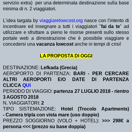
servizio extra)
per una determinata destinazione sulla base
minima di n. 2 viaggiatori.
L'idea targata by
viaggiarelowcost.org
nasce con l'intento di
incentivare ed insegnare a tutti i viaggiatori "
fai da te
" ad
utilizzare e sfruttare a pieno le risorse presenti sullo stesso
portale web a dimostrazione che è possibile viaggiare e
concedersi una
vacanza lowcost
anche in tempi di crisi!
LA PROPOSTA DI OGGI
DESTINAZIONE:
Lefkada (Grecia)
AEROPORTO DI PARTENZA:
BARI - PER CERCARE
ALTRI AEROPORTI E/O DATE DI PARTENZA
CLICCA
QUI
PERIODO DI VIAGGIO:
partenza 27 LUGLIO 2018
- rientro
3 AGOSTO 2018
N. VIAGGIATORI:
2
TIPO SISTEMAZIONE:
Hotel (Trocolo Apartments)
- Camera tripla con vista mare (uso doppio)
PREZZO SOGGIORNO (VOLO + HOTEL):
>>> 298€ a
persona <<< (prezzo su base doppia)