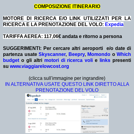
COMPOSIZIONE ITINERARIO
MOTORE DI RICERCA E/O LINK UTILIZZATI PER LA
RICERCA E LA PRENOTAZIONE DEL VOLO:
Expedia
TARIFFA AEREA: 117,06
€ andata e ritorno a persona
SUGGERIMENTI:
Per cercare altri aeroporti e/o date
di
partenza
usate
Skyscanner
,
Beepry
,
Momondo
o
Which
budget
o gli altri
motori di ricerca voli
e
links
presenti
su
www.viaggiarelowcost.org
(clicca sull'immagine per ingrandire)
IN ALTERNATIVA USATE QUESTO LINK DIRETTO ALLA
PRENOTAZIONE DEL VOLO