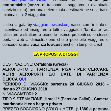
economiche
(mezzo di trasporto + soggiorno + eventuale
servizio extra)
per una determinata destinazione sulla base
minima di n. 2 viaggiatori.
L'idea targata by
viaggiarelowcost.org
nasce con l'intento di
incentivare ed insegnare a tutti i viaggiatori "
fai da te
" ad
utilizzare e sfruttare a pieno le risorse presenti sullo stesso
portale web a dimostrazione che è possibile viaggiare e
concedersi una
vacanza lowcost
anche in tempi di crisi!
LA PROPOSTA DI OGGI
DESTINAZIONE:
Cefalonia (Grecia)
AEROPORTO DI PARTENZA:
PISA - PER CERCARE
ALTRI AEROPORTI E/O DATE DI PARTENZA
CLICCA
QUI
PERIODO DI VIAGGIO:
partenza 20 GIUGNO 2018 -
rientro 27 GIUGNO 2018
N. VIAGGIATORI:
2
TIPO SISTEMAZIONE:
Hotel 1* (Pension Galini)
-
Camera
matrimoniale con bagno privato
PREZZO SOGGIORNO (VOLO + HOTEL):
136€ a persona