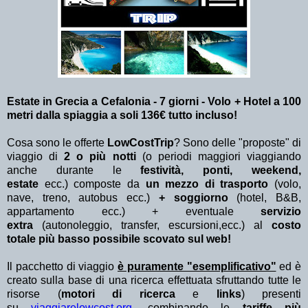
Estate in Grecia a Cefalonia - 7 giorni - Volo + Hotel a 100
metri dalla spiaggia a soli 136€ tutto incluso!
Cosa sono le offerte
LowCostTrip
? Sono delle "proposte" di
viaggio di
2 o più notti
(o periodi maggiori viaggiando
anche durante le
festività, ponti, weekend,
estate
ecc.)
composte da
un mezzo di trasporto
(volo,
nave, treno, autobus ecc.)
+ soggiorno
(hotel, B&B,
appartamento ecc.) + eventuale
servizio
extra
(autonoleggio, transfer, escursioni,ecc.) al
costo
totale più basso possibile scovato sul web!
Il pacchetto di viaggio
è puramente "esemplificativo"
ed è
creato sulla base di una ricerca effettuata sfruttando tutte le
risorse (
motori di ricerca
e
links
) presenti
su
viaggiarelowcost.org
. combinando le
tariffe più