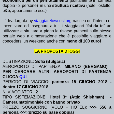
economica per un pernottamento
(solitamente in camera
doppia - 2 persone) in una
struttura ricettiva
(hotel, ostello,
b&b, appartamento ecc.).
L'idea targata by
viaggiarelowcost.org
nasce con l'intento di
incentivare ed insegnare a tutti i viaggiatori "
fai da te
" ad
utilizzare e sfruttare a pieno le risorse presenti sullo stesso
portale web a dimostrazione che è possibile viaggiare e
concedersi un weekend anche con
meno di 100 euro!
LA PROPOSTA DI OGGI
DESTINAZIONE:
Sofia (Bulgaria)
AEROPORTO DI PARTENZA:
MILANO (BERGAMO) -
PER CERCARE ALTRI AEROPORTI DI PARTENZA
CLICCA
QUI
PERIODO DI VIAGGIO:
partenza 15 GIUGNO 2018
-
rientro 17 GIUGNO 2018
N. VIAGGIATORI:
2
TIPO SISTEMAZIONE:
Hotel 3* (Attic Shishman) -
Camera matrimoniale con bagno privato
PREZZO SOGGIORNO (VOLO + HOTEL):
>>> 55€ a
persona <<< (prezzo su base doppia)