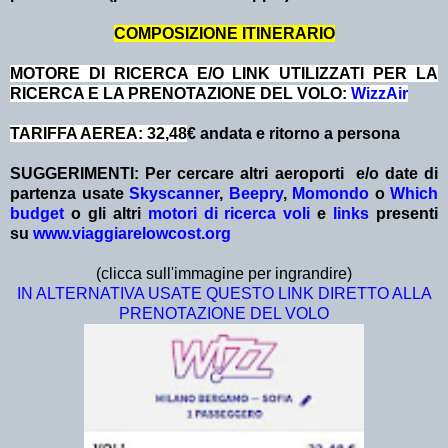
COMPOSIZIONE ITINERARIO
MOTORE DI RICERCA E/O LINK UTILIZZATI PER LA
RICERCA E LA PRENOTAZIONE DEL VOLO:
WizzAir
TARIFFA AEREA: 32,48
€ andata e ritorno a persona
SUGGERIMENTI:
Per cercare altri aeroporti e/o date
di
partenza
usate
Skyscanner
,
Beepry
,
Momondo
o
Which
budget
o gli altri
motori di ricerca voli
e
links
presenti
su
www.viaggiarelowcost.org
(clicca sull'immagine per ingrandire)
IN ALTERNATIVA USATE QUESTO LINK DIRETTO ALLA
PRENOTAZIONE DEL VOLO