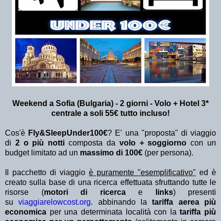
Weekend a Sofia (Bulgaria) - 2 giorni - Volo + Hotel 3*
centrale a soli 55€ tutto incluso!
Cos'è
Fly&SleepUnder100€
? E' una "proposta" di viaggio
di
2 o più notti
composta da
volo + soggiorno
con un
budget limitato ad un
massimo di 100€
(per persona).
Il pacchetto di viaggio
è puramente "esemplificativo"
ed è
creato sulla base di una ricerca effettuata sfruttando tutte le
risorse (
motori di ricerca
e
links
) presenti
su
viaggiarelowcost.org
. abbinando la
tariffa aerea più
economica
per una determinata località con la
tariffa più