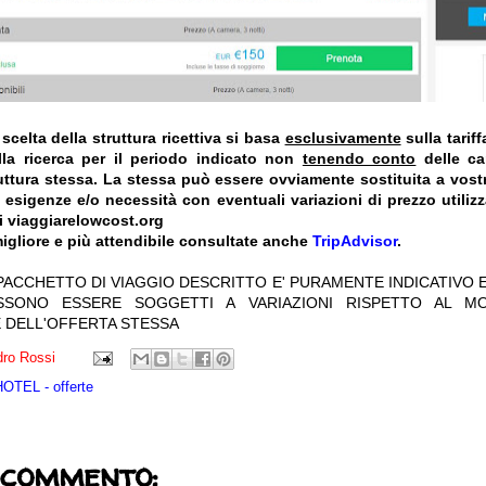
celta della struttura ricettiva si basa
esclusivamente
sulla tarif
la ricerca per il periodo indicato non
tenendo conto
delle car
truttura stessa. La stessa può essere ovviamente sostituita a vost
e esigenze e/o necessità con eventuali variazioni di prezzo utiliz
i viaggiarelowcost.org
igliore e più attendibile consultate anche
TripAdvisor
.
 PACCHETTO DI VIAGGIO DESCRITTO E' PURAMENTE INDICATIVO E
OSSONO ESSERE SOGGETTI A VARIAZIONI RISPETTO AL M
 DELL'OFFERTA STESSA
ro Rossi
TEL - offerte
 commento: