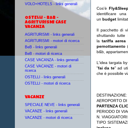
VOLO+HOTELS - links generali
Cos'è
Fly&Slee
identificare un
OSTELLI - B&B -
un
budget
limit
AGRITURISMI CASE
VACANZA
Il pacchetto di 
AGRITURISMI - links generali
sfruttando tutte 
la
tariffa aerea
AGRITURISMI - motori di ricerca
pernottamento
(
BeB - links generali
b&b, appartament
BeB - motori di ricerca
CASE VACANZA - links generali
L'idea targata b
CASE VACANZE - motori di
"
fai da te
" ad ut
ricerca
che è possibile 
OSTELLI - links generali
OSTELLI - motori di ricerca
DESTINAZIONE
VACANZE
AEROPORTO DI
SPECIALE NEVE - links generali
PARTENZA CLI
PERIODO DI VIA
VACANZE - links generali
N. VIAGGIATORI
VACANZE - motori di ricerca
TIPO SISTEMAZ
inclusa