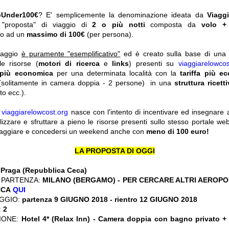
pUnder100€
? E' semplicemente la denominazione ideata da
Viagg
a "proposta" di viaggio di
2 o più notti
composta da
volo +
ato ad un
massimo di 100€
(per persona).
viaggio
è puramente "esemplificativo"
ed è creato sulla base di una r
le risorse (
motori di ricerca
e
links
) presenti su
viaggiarelowcos
 più economica
per una determinata località con la
tariffa più e
solitamente in camera doppia - 2 persone) in una
struttura ricett
o ecc.).
y
viaggiarelowcost.org
nasce con l'intento di incentivare ed insegnare a t
ilizzare e sfruttare a pieno le risorse presenti sullo stesso portale w
viaggiare e concedersi un weekend anche con
meno di 100 euro!
LA PROPOSTA DI OGGI
:
Praga (Repubblica Ceca)
 PARTENZA:
MILANO (BERGAMO) - PER CERCARE ALTRI AEROPOR
CCA
QUI
GGIO:
partenza 9 GIUGNO 2018
- rientro 12 GIUGNO 2018
:
2
IONE:
Hotel 4* (Relax Inn) - Camera doppia con bagno privato +