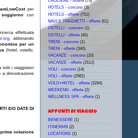
CROCIERE - offerte
(75)
HOTELS - concorsi
(3)
iareLowCost
per
HOTELS - offerte
(751)
 soggiorno
con
NAVI E TRAGHETTI - offerte
(61)
OSTELLI - concorsi
(1)
icerca effettuata
OSTELLI - offerte
(45)
t.org
. abbinando
TRENI - concorsi
(1)
conomica per un
TRENI - offerte
(340)
iva
(hotel, ostello,
VACANZE - concorsi
(10)
VACANZE - offerte
(2512)
utti i viaggiatori
VOLI - concorsi
(14)
eb a dimostrazione
VOLI - offerte
(2982)
VOLO+HOTEL - offerte
(3294)
WEEKEND - offerte
(2)
WELLNESS SPA - offerte
(1)
TI E/O DATE DI
APPUNTI DI VIAGGIO
BENESSERE
(1)
ITINERARI
(2)
 prima colazione
LOCATIONS
(1)