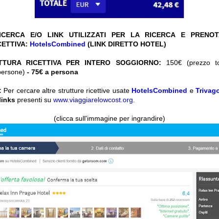
CERCA E/O LINK UTILIZZATI PER LA RICERCA E PRENO
CETTIVA:
HotelsCombined
(LINK DIRETTO HOTEL)
TTURA RICETTIVA PER INTERO SOGGIORNO:
150€ (prezzo tot
persone)
- 75€ a persona
:
Per cercare altre strutture ricettive usate
HotelsCombined
e
Trivag
 links
presenti su
www.viaggiarelowcost.org
.
(clicca sull'immagine per ingrandire)