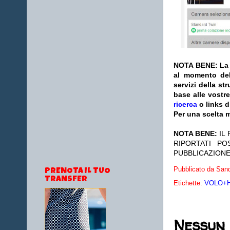
NOTA BENE: La s
al momento del
servizi della s
base alle vostr
ricerca
o links d
Per una scelta m
NOTA BENE:
IL
RIPORTATI P
PUBBLICAZIONE
Pubblicato da
Sand
PRENOTA IL TUO
TRANSFER
Etichette:
VOLO+HO
Nessun