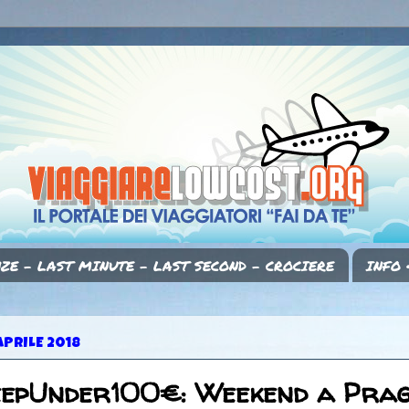
ZE - LAST MINUTE - LAST SECOND - CROCIERE
INFO 
APRILE 2018
eepUnder100€: Weekend a Prag