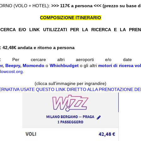
ORNO (VOLO + HOTEL):
>>> 117€ a persona <<< (prezzo su base 
COMPOSIZIONE ITINERARIO
CERCA E/O LINK UTILIZZATI PER LA RICERCA E LA PRE
 42,48
€ andata e ritorno a persona
:
Per cercare altri aeroporti e/o date d
er
,
Beepry
,
Momondo
o
Whichbudget
o gli altri
motori di ricerca vol
lowcost.org
.
(clicca sull'immagine per ingrandire)
TERNATIVA USATE QUESTO LINK DIRETTO ALLA PRENOTAZIONE DE