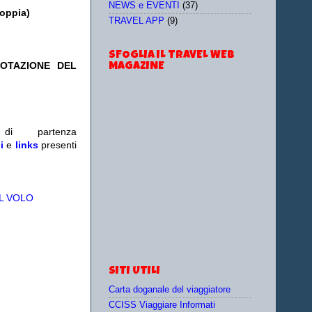
NEWS e EVENTI
(37)
doppia)
TRAVEL APP
(9)
SFOGLIA IL TRAVEL WEB
NOTAZIONE DEL
MAGAZINE
i partenza
i
e
links
presenti
L VOLO
SITI UTILI
Carta doganale del viaggiatore
CCISS Viaggiare Informati