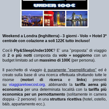
Weekend a Londra (Inghilterra) - 3 giorni - Volo + Hotel 3*
centrale con colazione a soli 122€ tutto incluso!
Cos'è
Fly&SleepUnder100€
? E' una "proposta" di viaggio
di
2 o più notti
composta da
volo + soggiorno
con un
budget limitato ad un
massimo di 100€
(per persona).
Il pacchetto di viaggio
è puramente "esemplificativo"
ed è
creato sulla base di una ricerca effettuata sfruttando tutte le
risorse (
motori di ricerca
e
links
) presenti
su
viaggiarelowcost.org
. abbinando la
tariffa aerea più
economica
per una determinata località con la
tariffa più
economica per un pernottamento
(solitamente in camera
doppia - 2 persone) in una
struttura ricettiva
(hotel, ostello,
b&b, appartamento ecc.).