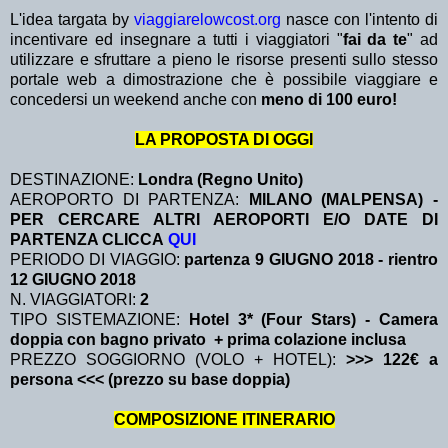
L'idea targata by
viaggiarelowcost.org
nasce con l'intento di
incentivare ed insegnare a tutti i viaggiatori "
fai da te
" ad
utilizzare e sfruttare a pieno le risorse presenti sullo stesso
portale web a dimostrazione che è possibile viaggiare e
concedersi un weekend anche con
meno di 100 euro!
LA PROPOSTA DI OGGI
DESTINAZIONE:
Londra (Regno Unito)
AEROPORTO DI PARTENZA:
MILANO (MALPENSA) -
PER CERCARE ALTRI AEROPORTI E/O DATE DI
PARTENZA CLICCA
QUI
PERIODO DI VIAGGIO:
partenza 9 GIUGNO 2018
- rientro
12 GIUGNO 2018
N. VIAGGIATORI:
2
TIPO SISTEMAZIONE:
Hotel 3* (Four Stars) - Camera
doppia con bagno privato + prima colazione inclusa
PREZZO SOGGIORNO (VOLO + HOTEL):
>>> 122€ a
persona <<< (prezzo su base doppia)
COMPOSIZIONE ITINERARIO