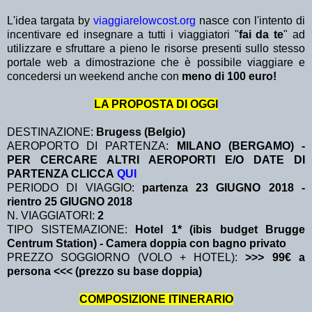
L'idea targata by
viaggiarelowcost.org
nasce con l'intento di
incentivare ed insegnare a tutti i viaggiatori "
fai da te
" ad
utilizzare e sfruttare a pieno le risorse presenti sullo stesso
portale web a dimostrazione che è possibile viaggiare e
concedersi un weekend anche con
meno di 100 euro!
LA PROPOSTA DI OGGI
DESTINAZIONE:
Brugess (Belgio)
AEROPORTO DI PARTENZA:
MILANO (BERGAMO) -
PER CERCARE ALTRI AEROPORTI E/O DATE DI
PARTENZA CLICCA
QUI
PERIODO DI VIAGGIO:
partenza 23 GIUGNO 2018
-
rientro 25 GIUGNO 2018
N. VIAGGIATORI:
2
TIPO SISTEMAZIONE:
Hotel 1* (ibis budget Brugge
Centrum Station) - Camera doppia con bagno privato
PREZZO SOGGIORNO (VOLO + HOTEL):
>>> 99€ a
persona <<< (prezzo su base doppia)
COMPOSIZIONE ITINERARIO