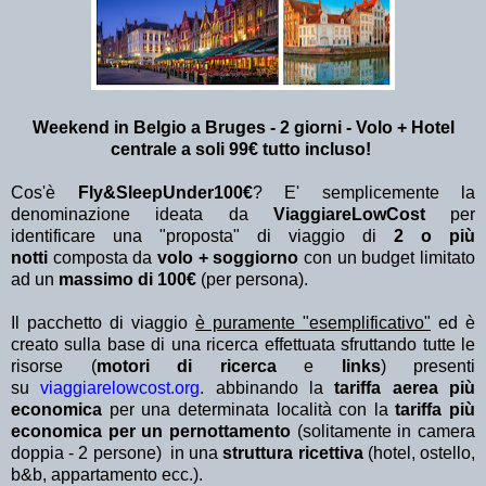
Weekend in Belgio a Bruges - 2 giorni - Volo + Hotel
centrale a soli 99€ tutto incluso!
Cos'è
Fly&SleepUnder100€
? E' semplicemente la
denominazione ideata da
ViaggiareLowCost
per
identificare una "proposta" di viaggio di
2 o più
notti
composta da
volo + soggiorno
con un budget limitato
ad un
massimo di 100€
(per persona).
Il pacchetto di viaggio
è puramente "esemplificativo"
ed è
creato sulla base di una ricerca effettuata sfruttando tutte le
risorse (
motori di ricerca
e
links
) presenti
su
viaggiarelowcost.org
. abbinando la
tariffa aerea più
economica
per una determinata località con la
tariffa più
economica per un pernottamento
(solitamente in camera
doppia - 2 persone) in una
struttura ricettiva
(hotel, ostello,
b&b, appartamento ecc.).