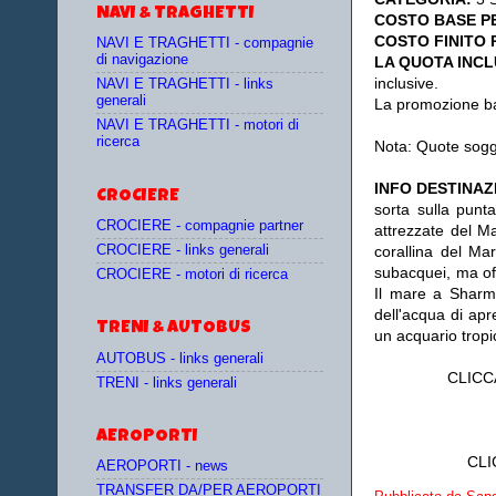
NAVI & TRAGHETTI
COSTO BASE P
COSTO FINITO 
NAVI E TRAGHETTI - compagnie
di navigazione
LA QUOTA INC
inclusive.
NAVI E TRAGHETTI - links
generali
La promozione bam
NAVI E TRAGHETTI - motori di
ricerca
Nota: Quote sogget
INFO DESTINA
CROCIERE
sorta sulla punt
CROCIERE - compagnie partner
attrezzate del M
CROCIERE - links generali
corallina del Ma
subacquei, ma offr
CROCIERE - motori di ricerca
Il mare a Sharm
dell'acqua di apr
TRENI & AUTOBUS
un acquario tropi
AUTOBUS - links generali
CLICC
TRENI - links generali
AEROPORTI
CLI
AEROPORTI - news
TRANSFER DA/PER AEROPORTI