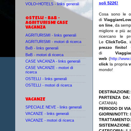
soli 522€!
VOLO+HOTELS - links generali
Cosa sono le o
OSTELLI - B&B -
di
ViaggiareLow
AGRITURISMI CASE
on line
, da semp
VACANZA
migliore e più a
AGRITURISMI - links generali
ricercano le p
Le
ClickToGo
, 
AGRITURISMI - motori di ricerca
prezzo finito!
BeB - links generali
di
Viaggia
BeB - motori di ricerca
web
(
http://www.
CASE VACANZA - links generali
click
la propria
v
CASE VACANZE - motori di
mondo!
ricerca
OSTELLI - links generali
OSTELLI - motori di ricerca
DESTINAZIONE:
PARTENZA DA:
VACANZE
CATANIA)
SPECIALE NEVE - links generali
PERIODO DI VI
GIORNI/NOTTI:
8
VACANZE - links generali
TRATTAMENTO
VACANZE - motori di ricerca
SISTEMAZIONE
CATEGORIA:
5