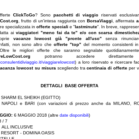
fferte
ClickToGo
? Sono
pacchetti di viaggio
riservati esclusiva
Cost.org
, frutto di un'intesa raggiunta con
BorsaViaggi
, affermata
a
re specializzata in
offerte speciali
e "
lastminute
". In breve, rapprese
datta ai
viaggiatori "meno fai da te" e/o con scarsa dimestiche
roprie
vacanze lowcost già "pronte all'uso"
senza rinuncia
infatti, non sono altro che
offerte "top"
del momento consistenti i
Oltre le migliori offerte che saranno segnalate quotidianamente, 
reLowCost.org
potranno accedere direttam
iconsulentidiviaggio.it/viaggiarelowcost
) a loro riservato e ricercare f
acanza lowcost su misura
scegliendo tra
centinaia di offerte
per vi
DETTAGLI BASE OFFERTA
SHARM EL SHEIKH (EGITTO)
NAPOLI e BARI (con variazioni di prezzo anche da MILANO, 
AGGIO:
6 MAGGIO 2018 (altre
date disponibili
)
 / 7
:
ALL INCLUSIVE
: RESORT - DOMINA OASIS
STELLE