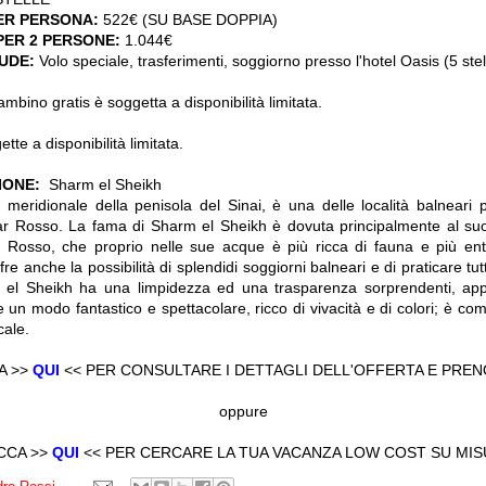
ER PERSONA:
522€ (SU BASE DOPPIA)
PER 2 PERSONE:
1.044€
LUDE:
Volo speciale, trasferimenti, soggiorno presso l'hotel Oasis (5 stell
bino gratis è soggetta a disponibilità limitata.
te a disponibilità limitata.
ZIONE:
Sharm el Sheikh
a meridionale della penisola del Sinai, è una delle località balneari 
ar Rosso. La fama di Sharm el Sheikh è dovuta principalmente al suo 
r Rosso, che proprio nelle sue acque è più ricca di fauna e più en
e anche la possibilità di splendidi soggiorni balneari e di praticare tutti
 el Sheikh ha una limpidezza ed una trasparenza sorprendenti, appe
e un modo fantastico e spettacolare, ricco di vivacità e di colori; è com
cale.
A >>
QUI
<< PER CONSULTARE I DETTAGLI DELL'OFFERTA E PRE
oppure
CCA >>
QUI
<< PER CERCARE LA TUA VACANZA LOW COST SU MI