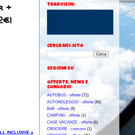
r +
TRADUCI IN:
2€!
CERCA NEL SITO
SEGUIMI SU
OFFERTE, NEWS E
CONCORSI
AUTOBUS - offerte
(71)
AUTONOLEGGIO - offerte
(80)
BeB - offerte
(8)
CAMPING - offerte
(1)
CASE VACANZE - offerte
(6)
CROCIERE - concorsi
(1)
 ALL INCLUSIVE a