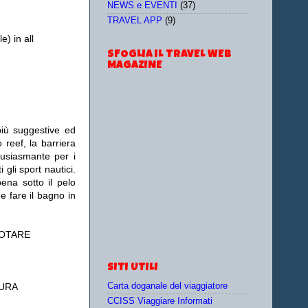
NEWS e EVENTI
(37)
TRAVEL APP
(9)
e) in all
SFOGLIA IL TRAVEL WEB
MAGAZINE
più suggestive ed
reef, la barriera
tusiasmante per i
 gli sport nautici.
na sotto il pelo
e fare il bagno in
NOTARE
SITI UTILI
Carta doganale del viaggiatore
SURA
CCISS Viaggiare Informati