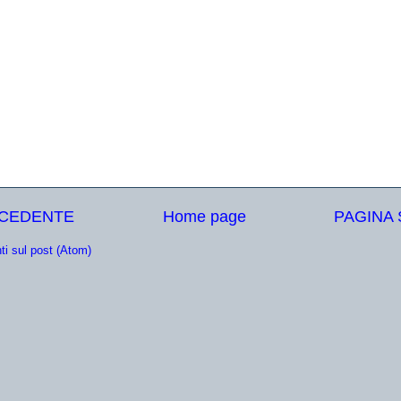
ECEDENTE
Home page
PAGINA
i sul post (Atom)