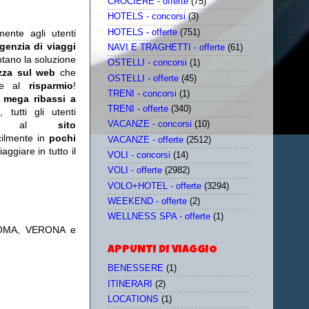
CROCIERE - offerte
(75)
HOTELS - concorsi
(3)
HOTELS - offerte
(751)
mente agli utenti
genzia di viaggi
NAVI E TRAGHETTI - offerte
(61)
ntano la soluzione
OSTELLI - concorsi
(1)
zza sul web
che
OSTELLI - offerte
(45)
re al
risparmio
!
TRENI - concorsi
(1)
n
mega ribassi a
TRENI - offerte
(340)
tutti gli utenti
ente al
sito
VACANZE - concorsi
(10)
acilmente in
pochi
VACANZE - offerte
(2512)
aggiare in tutto il
VOLI - concorsi
(14)
VOLI - offerte
(2982)
VOLO+HOTEL - offerte
(3294)
WEEKEND - offerte
(2)
WELLNESS SPA - offerte
(1)
ROMA, VERONA e
APPUNTI DI VIAGGIO
BENESSERE
(1)
ITINERARI
(2)
LOCATIONS
(1)