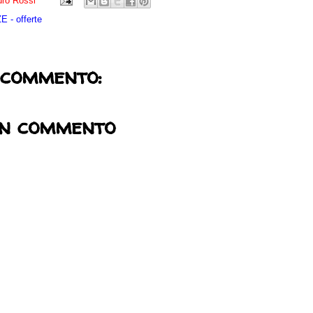
ro Rossi
 - offerte
 commento:
un commento