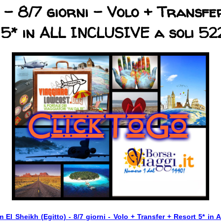
) - 8/7 giorni - Volo + Transfe
5* in ALL INCLUSIVE a soli 52
 El Sheikh (Egitto) - 8/7 giorni - Volo + Transfer + Resort 5* in