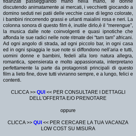
fidanzati passeggiando mano nella mano, le donne
discutendo animatamente ai mercati, i vecchietti giocando a
domino seduti nei patii delle vecchie case di legno colorate,
i bambini rincorrendo grassi e urlanti maialini rosa e neri. La
colonna sonora di questo film è, inutile dirlo,è il “merengue”,
la musica dalle note coinvolgenti e quasi ipnotiche che
affonda le sue radici nelle note ritmate dei “tam tam” africani.
Ad ogni angolo di strada, ad ogni piccolo bar, in ogni casa
ed in ogni spiaggia le sue note si diffondono nell'aria e tutti,
uomini donne e bambini, fedeli alla loro natura allegra,
romantica, spensierata e molto appassionata, interpretano
perfettamente la parte da protagonisti principali di questo
film a lieto fine, dove tutti vivranno sempre, e a lungo, felici e
contenti.
CLICCA >>
QUI
<< PER CONSULTARE I DETTAGLI
DELL'OFFERTA E/O PRENOTARE
oppure
CLICCA >>
QUI
<< PER CERCARE LA TUA VACANZA
LOW COST SU MISURA