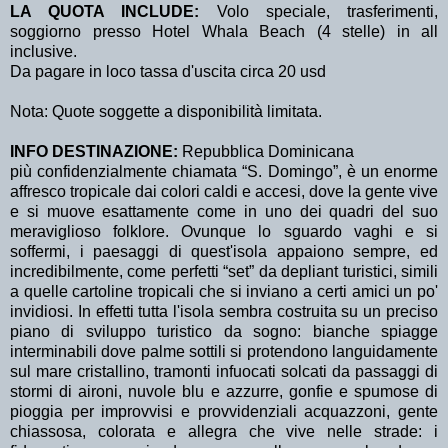
LA QUOTA INCLUDE:
Volo speciale, trasferimenti,
soggiorno presso Hotel Whala Beach (4 stelle) in all
inclusive.
Da pagare in loco tassa d'uscita circa 20 usd
Nota: Quote soggette a disponibilità limitata.
INFO DESTINAZIONE:
Repubblica Dominicana
più confidenzialmente chiamata “S. Domingo”, è un enorme
affresco tropicale dai colori caldi e accesi, dove la gente vive
e si muove esattamente come in uno dei quadri del suo
meraviglioso folklore. Ovunque lo sguardo vaghi e si
soffermi, i paesaggi di quest'isola appaiono sempre, ed
incredibilmente, come perfetti “set” da depliant turistici, simili
a quelle cartoline tropicali che si inviano a certi amici un po'
invidiosi. In effetti tutta l'isola sembra costruita su un preciso
piano di sviluppo turistico da sogno: bianche spiagge
interminabili dove palme sottili si protendono languidamente
sul mare cristallino, tramonti infuocati solcati da passaggi di
stormi di aironi, nuvole blu e azzurre, gonfie e spumose di
pioggia per improvvisi e provvidenziali acquazzoni, gente
chiassosa, colorata e allegra che vive nelle strade: i