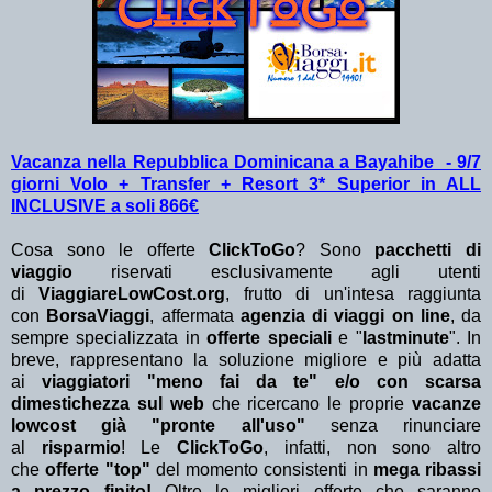
Vacanza nella Repubblica Dominicana a Bayahibe - 9/7
giorni Volo + Transfer + Resort 3* Superior in ALL
INCLUSIVE a soli 866€
Cosa sono le offerte
ClickToGo
? Sono
pacchetti di
viaggio
riservati esclusivamente agli utenti
di
ViaggiareLowCost.org
, frutto di un'intesa raggiunta
con
BorsaViaggi
, affermata
agenzia di viaggi on line
, da
sempre specializzata in
offerte speciali
e "
lastminute
". In
breve, rappresentano la soluzione migliore e più adatta
ai
viaggiatori "meno fai da te" e/o con scarsa
dimestichezza sul web
che ricercano le proprie
vacanze
lowcost già "pronte all'uso"
senza rinunciare
al
risparmio
! Le
ClickToGo
, infatti, non sono altro
che
offerte "top"
del momento consistenti in
mega ribassi
a prezzo finito!
Oltre le migliori offerte che saranno