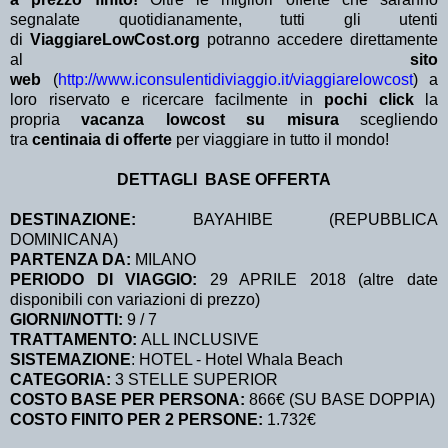
segnalate quotidianamente, tutti gli utenti
di
ViaggiareLowCost.org
potranno accedere direttamente
al
sito
web
(
http://www.iconsulentidiviaggio.it/viaggiarelowcost
) a
loro riservato e ricercare facilmente in
pochi click
la
propria
vacanza lowcost su misura
scegliendo
tra
centinaia di offerte
per viaggiare in tutto il mondo!
DETTAGLI BASE OFFERTA
DESTINAZIONE:
BAYAHIBE (REPUBBLICA
DOMINICANA)
PARTENZA DA:
MILANO
PERIODO DI VIAGGIO:
29 APRILE 2018 (altre date
disponibili con variazioni di prezzo)
GIORNI/NOTTI:
9 / 7
TRATTAMENTO:
ALL INCLUSIVE
SISTEMAZIONE
: HOTEL - Hotel Whala Beach
CATEGORIA:
3 STELLE SUPERIOR
COSTO BASE PER PERSONA:
866€ (SU BASE DOPPIA)
COSTO FINITO PER 2 PERSONE:
1.732€