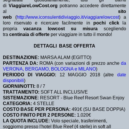
di
ViaggiareLowCost.org
potranno accedere direttamente
al
sito
web
(
http://www.iconsulentidiviaggio.it/viaggiarelowcost
) a
loro riservato e ricercare facilmente in
pochi click
la
propria
vacanza lowcost su misura
scegliendo
tra
centinaia di offerte
per viaggiare in tutto il mondo!
DETTAGLI BASE OFFERTA
DESTINAZIONE:
MARSA ALAM (EGITTO)
PARTENZA DA:
ROMA (con variazioni di prezzo anche
da
VERONA, BERGAMO, BOLOGNA e MILANO
)
PERIODO DI VIAGGIO:
12 MAGGIO 2018 (altre
date
disponibili
)
GIORNI/NOTTI:
8 / 7
TRATTAMENTO:
SOFT ALL INCLUSIVE
SISTEMAZIONE
: RESORT - Blue Reef Resort Swan Enjoy
CATEGORIA:
4
STELLE
COSTO BASE PER PERSONA:
491€ (SU BASE DOPPIA)
COSTO FINITO PER 2 PERSONE:
1.020€
LA QUOTA INCLUDE:
Volo speciale, trasferimenti,
soggiorno presso l'hotel Blue Reef (4 stelle) in soft all