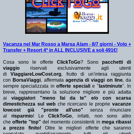
Vacanza nel Mar Rosso a Marsa Alam - 8/7 giorni - Volo +
Transfer + Resort 4* in ALL INCLUSIVE a soli 491€!
Cosa sono le offerte
ClickToGo
? Sono
pacchetti di
viaggio
riservati esclusivamente agli utenti
di
ViaggiareLowCost.org
, frutto di un'intesa raggiunta
con
BorsaViaggi
, affermata
agenzia di viaggi on line
, da
sempre specializzata in
offerte speciali
e "
lastminute
". In
breve, rappresentano la soluzione migliore e più adatta
ai
viaggiatori "meno fai da te" e/o con scarsa
dimestichezza sul web
che ricercano le proprie
vacanze
lowcost già "pronte all'uso"
senza rinunciare
al
risparmio
! Le
ClickToGo
, infatti, non sono altro
che
offerte "top"
del momento consistenti in
mega ribassi
a prezzo finito!
Oltre le migliori offerte che saranno
segnalate quotidianamente, tutti gli utenti