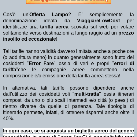
Cos'è un'
Offerta Lampo
? E' semplicemente la
denominazione ideata da
ViaggiareLowCost
per
identificare una
tariffa aerea
scovata sul web per volare
solitamente verso destinazioni a lungo raggio ad un
prezzo
insolito ed eccezionale!
Tali tariffe hanno validità davvero limitata anche a poche ore
(o addirittura meno) in quanto generalmente sono frutto dei
cosiddetti "
Error Fare
" ossia di veri e propri "
errori di
tariffa
"che le compagnie aeree commettono nella
composizione e/o emissione della tariffa aerea stessa!
In alternativa, tali tariffe possono dipendere anche
dall'utilizzo dei cosiddetti voli "
multi-tratta
" ossia itinerari
composti da uno o più scali intermedi e/o città (o paesi) di
rientro diverse da quelle di partenza. Tale tipologia di
itinerario permette, infatti, di ottenere risparmi anche oltre il
40%.
In ogni caso, se si acquista un biglietto aereo del genere
(soprattutto in caso di "error fare") è consigliabile non