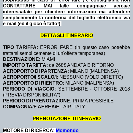
CONTATTARE MAI la/le compagnia/e aerea/e
interessata/e per chiedere informazioni ma attendere
semplicemente la conferma del biglietto elettronico via
e-mail (ed il gioco è fatto!).
DETTAGLI ITINERARIO
TIPO TARIFFA:
ERROR FARE (in questo caso potrebbe
trattarsi semplicemente di un'offerta temporanea)
DESTINAZIONE:
MIAMI
IMPORTO TARIFFA:
da 268€ ANDATA E RITORNO
AEROPORTO DI PARTENZA:
MILANO (MALPENSA)
AEROPORTO/I SCALO/I:
NESSUNO (VOLO DIRETTO)
AEROPORTO DI RIENTRO:
MILANO (MALPENSA)
PERIODO DI VIAGGIO:
SETTEMBRE - OTTOBRE 2018
(PREVIA DISPONIBILITA'')
PERIODO DI PRENOTAZIONE:
PRIMA POSSIBILE
COMPAGNIA/E AEREA/E:
AIR ITALY
PRENOTAZIONE ITINERARIO
MOTORE DI RICERCA:
Momondo