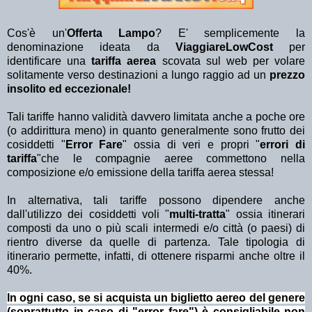
Cos'è un'
Offerta Lampo
? E' semplicemente la
denominazione ideata da
ViaggiareLowCost
per
identificare una
tariffa aerea
scovata sul web per volare
solitamente verso destinazioni a lungo raggio ad un
prezzo
insolito ed eccezionale!
Tali tariffe hanno validità davvero limitata anche a poche ore
(o addirittura meno) in quanto generalmente sono frutto dei
cosiddetti "
Error Fare
" ossia di veri e propri "
errori di
tariffa
"che le compagnie aeree commettono nella
composizione e/o emissione della tariffa aerea stessa!
In alternativa, tali tariffe possono dipendere anche
dall'utilizzo dei cosiddetti voli "
multi-tratta
" ossia itinerari
composti da uno o più scali intermedi e/o città (o paesi) di
rientro diverse da quelle di partenza. Tale tipologia di
itinerario permette, infatti, di ottenere risparmi anche oltre il
40%.
In ogni caso, se si acquista un biglietto aereo del genere
(soprattutto in caso di "error fare") è consigliabile non