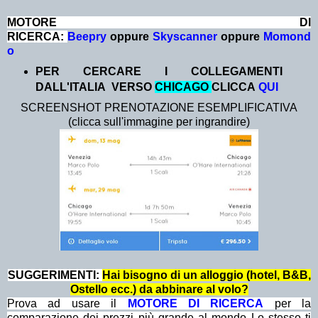
MOTORE DI
RICERCA:
Beepry
oppure
Skyscanner
oppure
Momond
o
PER CERCARE I COLLEGAMENTI
DALL'ITALIA VERSO
CHICAGO
CLICCA
QUI
SCREENSHOT PRENOTAZIONE ESEMPLIFICATIVA
(clicca sull'immagine per ingrandire)
SUGGERIMENTI:
Hai bisogno di un alloggio (hotel, B&B,
Ostello ecc.) da abbinare al volo?
Prova ad usare il
MOTORE DI RICERCA
per la
comparazione dei prezzi più grande al mondo Lo stesso ti