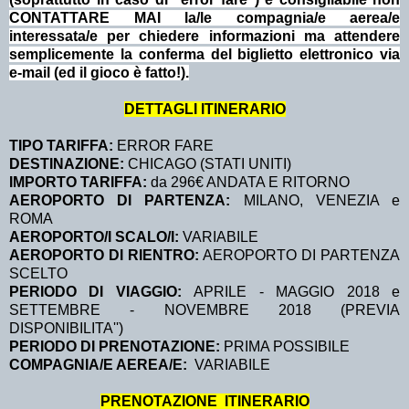
CONTATTARE MAI la/le compagnia/e aerea/e
interessata/e per chiedere informazioni ma attendere
semplicemente la conferma del biglietto elettronico via
e-mail (ed il gioco è fatto!).
DETTAGLI ITINERARIO
TIPO TARIFFA:
ERROR FARE
DESTINAZIONE:
CHICAGO (STATI UNITI)
IMPORTO TARIFFA:
da 296€ ANDATA E RITORNO
AEROPORTO DI PARTENZA:
MILANO, VENEZIA e
ROMA
AEROPORTO/I SCALO/I:
VARIABILE
AEROPORTO DI RIENTRO:
AEROPORTO DI PARTENZA
SCELTO
PERIODO DI VIAGGIO:
APRILE - MAGGIO 2018 e
SETTEMBRE - NOVEMBRE 2018 (PREVIA
DISPONIBILITA'')
PERIODO DI PRENOTAZIONE:
PRIMA POSSIBILE
COMPAGNIA/E AEREA/E:
VARIABILE
PRENOTAZIONE ITINERARIO