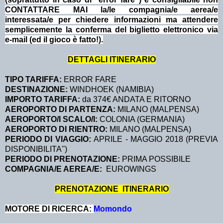
CONTATTARE MAI la/le compagnia/e aerea/e
interessata/e per chiedere informazioni ma attendere
semplicemente la conferma del biglietto elettronico via
e-mail (ed il gioco è fatto!).
DETTAGLI ITINERARIO
TIPO TARIFFA:
ERROR FARE
DESTINAZIONE:
WINDHOEK (NAMIBIA)
IMPORTO TARIFFA:
da 374€ ANDATA E RITORNO
AEROPORTO DI PARTENZA:
MILANO (MALPENSA)
AEROPORTO/I SCALO/I:
COLONIA (GERMANIA)
AEROPORTO DI RIENTRO:
MILANO (MALPENSA)
PERIODO DI VIAGGIO:
APRILE - MAGGIO 2018 (PREVIA
DISPONIBILITA'')
PERIODO DI PRENOTAZIONE:
PRIMA POSSIBILE
COMPAGNIA/E AEREA/E:
EUROWINGS
PRENOTAZIONE ITINERARIO
MOTORE DI RICERCA:
Momondo