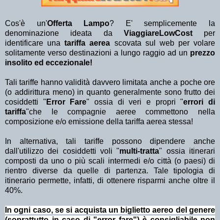
Cos'è un'
Offerta Lampo
? E' semplicemente la
denominazione ideata da
ViaggiareLowCost
per
identificare una
tariffa aerea
scovata sul web per volare
solitamente verso destinazioni a lungo raggio ad un
prezzo
insolito ed eccezionale!
Tali tariffe hanno validità davvero limitata anche a poche ore
(o addirittura meno) in quanto generalmente sono frutto dei
cosiddetti "
Error Fare
" ossia di veri e propri "
errori di
tariffa
"che le compagnie aeree commettono nella
composizione e/o emissione della tariffa aerea stessa!
In alternativa, tali tariffe possono dipendere anche
dall'utilizzo dei cosiddetti voli "
multi-tratta
" ossia itinerari
composti da uno o più scali intermedi e/o città (o paesi) di
rientro diverse da quelle di partenza. Tale tipologia di
itinerario permette, infatti, di ottenere risparmi anche oltre il
40%.
In ogni caso, se si acquista un biglietto aereo del genere
(soprattutto in caso di "error fare") è consigliabile non