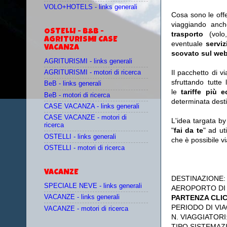
VOLO+HOTELS - links generali
Cosa sono le off
viaggiando anc
OSTELLI - B&B -
trasporto
(vol
AGRITURISMI CASE
eventuale
serviz
VACANZA
scovato sul web
AGRITURISMI - links generali
Il pacchetto di v
AGRITURISMI - motori di ricerca
sfruttando tutte 
BeB - links generali
le
tariffe più 
BeB - motori di ricerca
determinata desti
CASE VACANZA - links generali
CASE VACANZE - motori di
L'idea targata b
ricerca
"
fai da te
" ad ut
OSTELLI - links generali
che è possibile 
OSTELLI - motori di ricerca
VACANZE
DESTINAZIONE
SPECIALE NEVE - links generali
AEROPORTO DI
PARTENZA CLI
VACANZE - links generali
PERIODO DI VIA
VACANZE - motori di ricerca
N. VIAGGIATORI
TIPO SISTEMAZ