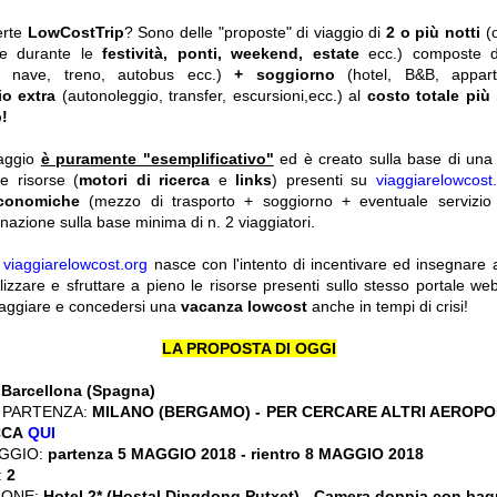
erte
LowCostTrip
? Sono delle "proposte" di viaggio di
2 o più notti
(
he durante le
festività, ponti, weekend, estate
ecc.)
composte 
o, nave, treno, autobus ecc.)
+ soggiorno
(hotel, B&B, appar
io extra
(autonoleggio, transfer, escursioni,ecc.) al
costo totale più
!
iaggio
è puramente "esemplificativo"
ed è creato sulla base di una r
le risorse (
motori di ricerca
e
links
) presenti su
viaggiarelowcost
economiche
(mezzo di trasporto + soggiorno + eventuale servizio 
nazione sulla base minima di n. 2 viaggiatori.
y
viaggiarelowcost.org
nasce con l'intento di incentivare ed insegnare a t
ilizzare e sfruttare a pieno le risorse presenti sullo stesso portale w
viaggiare e concedersi una
vacanza lowcost
anche in tempi di crisi!
LA PROPOSTA DI OGGI
:
Barcellona (Spagna)
 PARTENZA:
MILANO (BERGAMO) - PER CERCARE ALTRI AEROPOR
CCA
QUI
GGIO:
partenza 5 MAGGIO 2018 - rientro 8 MAGGIO 2018
:
2
IONE:
Hotel 2* (Hostal Dingdong Putxet) - Camera doppia con bag