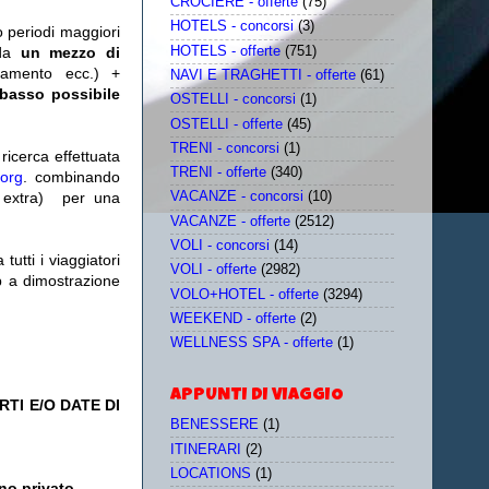
CROCIERE - offerte
(75)
HOTELS - concorsi
(3)
o periodi maggiori
HOTELS - offerte
(751)
da
un mezzo di
tamento ecc.) +
NAVI E TRAGHETTI - offerte
(61)
 basso possibile
OSTELLI - concorsi
(1)
OSTELLI - offerte
(45)
TRENI - concorsi
(1)
icerca effettuata
TRENI - offerte
(340)
.org
. combinando
extra)
per una
VACANZE - concorsi
(10)
VACANZE - offerte
(2512)
VOLI - concorsi
(14)
utti i viaggiatori
VOLI - offerte
(2982)
eb a dimostrazione
VOLO+HOTEL - offerte
(3294)
WEEKEND - offerte
(2)
WELLNESS SPA - offerte
(1)
APPUNTI DI VIAGGIO
TI E/O DATE DI
BENESSERE
(1)
ITINERARI
(2)
LOCATIONS
(1)
no privato