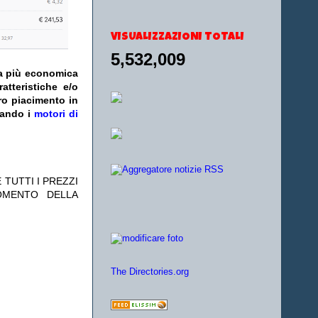
VISUALIZZAZIONI TOTALI
5,532,009
fa più economica
atteristiche e/o
ro piacimento in
zando i
motori di
 TUTTI I PREZZI
OMENTO DELLA
The Directories.org