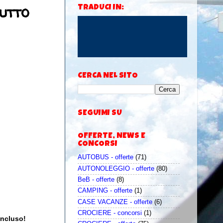
tutto
TRADUCI IN:
CERCA NEL SITO
SEGUIMI SU
OFFERTE, NEWS E
CONCORSI
AUTOBUS - offerte
(71)
AUTONOLEGGIO - offerte
(80)
BeB - offerte
(8)
CAMPING - offerte
(1)
CASE VACANZE - offerte
(6)
CROCIERE - concorsi
(1)
incluso!