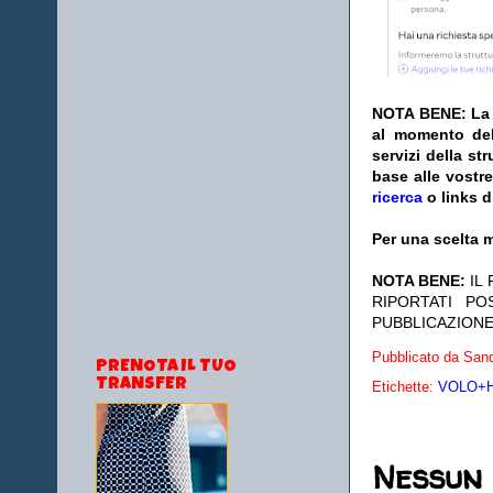
NOTA BENE: La s
al momento del
servizi della s
base alle vostr
ricerca
o links d
Per una scelta m
NOTA BENE:
IL
RIPORTATI P
PUBBLICAZIONE
Pubblicato da
Sand
PRENOTA IL TUO
TRANSFER
Etichette:
VOLO+HO
Nessun