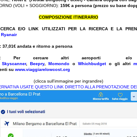
ORNO (VOLI + SOGGIORNO):
159€ a persona (prezzo su base dop
COMPOSIZIONE ITINERARIO
CERCA E/O LINK UTILIZZATI PER LA RICERCA E LA PRE
+
Ryanair
 37,01
€ andata e ritorno a persona
:
Per cercare altri aeroporti e
e
Skyscanner
,
Beepry
,
Momondo
o
Whichbudget
o gli altri
m
enti su
www.viaggiarelowcost.org
(clicca sull'immagine per ingrandire)
TERNATIVA USATE QUESTO LINK DIRETTO ALLA PRENOTAZIONE DE