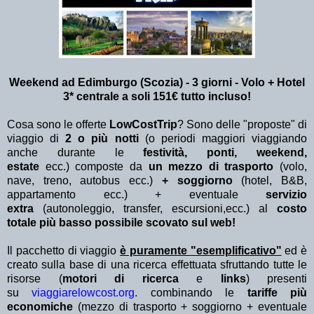
Weekend ad Edimburgo (Scozia) - 3 giorni - Volo + Hotel
3* centrale a soli 151€ tutto incluso!
Cosa sono le offerte
LowCostTrip
? Sono delle "proposte" di
viaggio di
2 o più notti
(o periodi maggiori viaggiando
anche durante le
festività, ponti, weekend,
estate
ecc.)
composte da
un mezzo di trasporto
(volo,
nave, treno, autobus ecc.)
+ soggiorno
(hotel, B&B,
appartamento ecc.) + eventuale
servizio
extra
(autonoleggio, transfer, escursioni,ecc.) al
costo
totale più basso possibile scovato sul web!
Il pacchetto di viaggio
è puramente "esemplificativo"
ed è
creato sulla base di una ricerca effettuata sfruttando tutte le
risorse (
motori di ricerca
e
links
) presenti
su
viaggiarelowcost.org
. combinando le
tariffe più
economiche
(mezzo di trasporto + soggiorno + eventuale