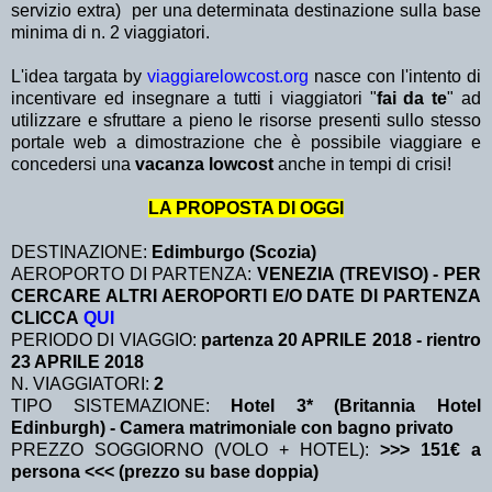
servizio extra)
per una determinata destinazione sulla base
minima di n. 2 viaggiatori.
L'idea targata by
viaggiarelowcost.org
nasce con l'intento di
incentivare ed insegnare a tutti i viaggiatori "
fai da te
" ad
utilizzare e sfruttare a pieno le risorse presenti sullo stesso
portale web a dimostrazione che è possibile viaggiare e
concedersi una
vacanza lowcost
anche in tempi di crisi!
LA PROPOSTA DI OGGI
DESTINAZIONE:
Edimburgo (Scozia)
AEROPORTO DI PARTENZA:
VENEZIA (TREVISO) - PER
CERCARE ALTRI AEROPORTI E/O DATE DI PARTENZA
CLICCA
QUI
PERIODO DI VIAGGIO:
partenza 20 APRILE 2018
- rientro
23 APRILE 2018
N. VIAGGIATORI:
2
TIPO SISTEMAZIONE:
Hotel 3* (Britannia Hotel
Edinburgh) - Camera matrimoniale con bagno privato
PREZZO SOGGIORNO (VOLO + HOTEL):
>>> 151€ a
persona <<< (prezzo su base doppia)