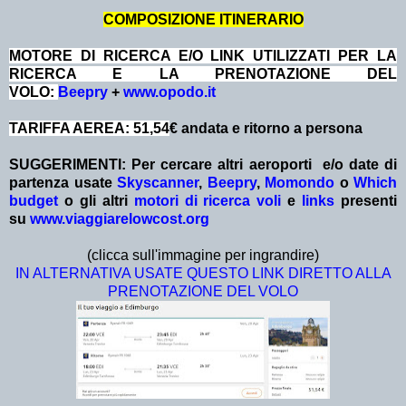
COMPOSIZIONE ITINERARIO
MOTORE DI RICERCA E/O LINK UTILIZZATI PER LA
RICERCA E LA PRENOTAZIONE DEL
VOLO:
Beepry
+
www.opodo.it
TARIFFA AEREA: 51,54
€ andata e ritorno a persona
SUGGERIMENTI:
Per cercare altri aeroporti e/o date
di
partenza
usate
Skyscanner
,
Beepry
,
Momondo
o
Which
budget
o gli altri
motori di ricerca voli
e
links
presenti
su
www.viaggiarelowcost.org
(clicca sull'immagine per ingrandire)
IN ALTERNATIVA USATE QUESTO LINK DIRETTO ALLA
PRENOTAZIONE DEL VOLO