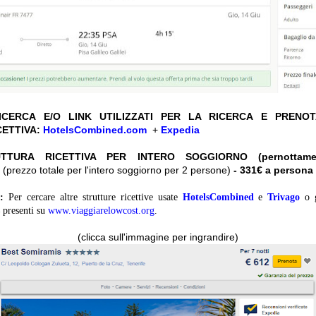
CERCA E/O LINK UTILIZZATI PER LA RICERCA E PRENO
CETTIVA:
HotelsCombined.com
+
Expedia
UTTURA RICETTIVA PER INTERO SOGGIORNO (pernottame
(prezzo totale per l'intero soggiorno per 2 persone)
- 331€ a persona
:
Per cercare altre strutture ricettive usate
HotelsCombined
e
Trivago
o 
presenti su
www.viaggiarelowcost.org
.
(clicca sull'immagine per ingrandire)