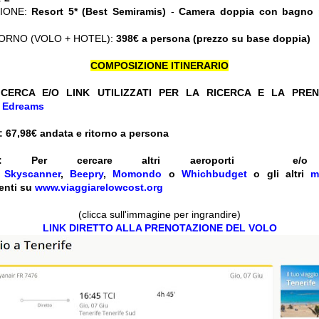
ZIONE:
Resort 5* (Best Semiramis)
-
Camera doppia con bagno p
ORNO (VOLO + HOTEL):
398€ a persona (prezzo su base doppia)
COMPOSIZIONE ITINERARIO
CERCA E/O LINK UTILIZZATI PER LA RICERCA E LA PRE
+
Edreams
 67,98
€ andata e ritorno a persona
ENTI: Per cercare altri aeroporti 
e
Skyscanner
,
Beepry
,
Momondo
o
Whichbudget
o gli altri
m
enti su
www.viaggiarelowcost.org
(clicca sull'immagine per ingrandire)
LINK DIRETTO ALLA PRENOTAZIONE DEL VOLO