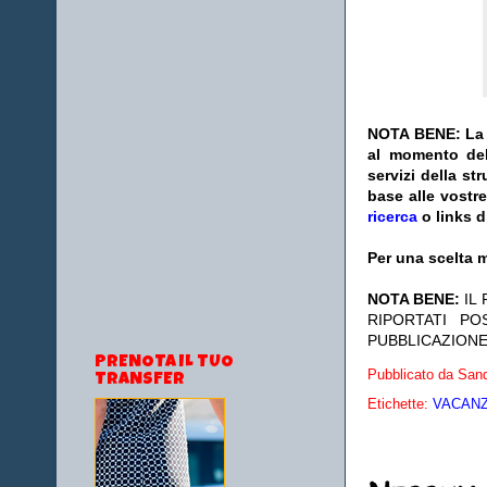
NOTA BENE: La s
al momento del
servizi della s
base alle vostr
ricerca
o links d
Per una scelta m
NOTA BENE:
IL
RIPORTATI P
PUBBLICAZIONE
PRENOTA IL TUO
Pubblicato da
Sand
TRANSFER
Etichette:
VACANZE