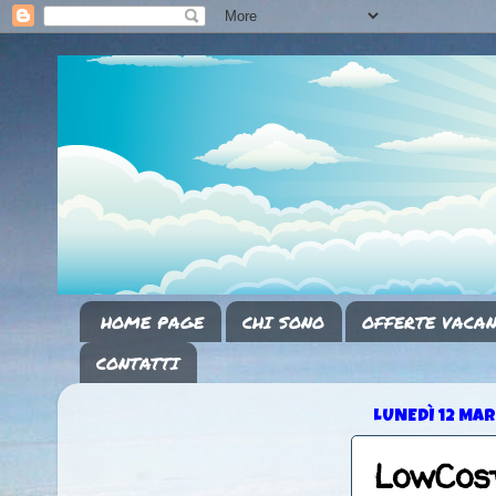
HOME PAGE
CHI SONO
OFFERTE VACAN
CONTATTI
LUNEDÌ 12 MA
LowCost