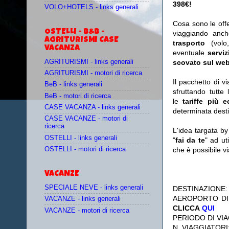
398€!
VOLO+HOTELS - links generali
Cosa sono le off
OSTELLI - B&B -
viaggiando anc
AGRITURISMI CASE
trasporto
(vol
VACANZA
eventuale
serviz
AGRITURISMI - links generali
scovato sul web
AGRITURISMI - motori di ricerca
Il pacchetto di v
BeB - links generali
sfruttando tutte 
BeB - motori di ricerca
le
tariffe più 
CASE VACANZA - links generali
determinata desti
CASE VACANZE - motori di
ricerca
L'idea targata b
OSTELLI - links generali
"
fai da te
" ad ut
OSTELLI - motori di ricerca
che è possibile 
VACANZE
SPECIALE NEVE - links generali
DESTINAZIONE
AEROPORTO DI
VACANZE - links generali
CLICCA
QUI
VACANZE - motori di ricerca
PERIODO DI VIA
N. VIAGGIATORI