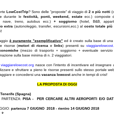
erte
LowCostTrip
? Sono delle "proposte" di viaggio di
2 o più notti
(
he durante le
festività, ponti, weekend, estate
ecc.)
composte 
o, nave, treno, autobus ecc.)
+ soggiorno
(hotel, B&B, appar
io extra
(autonoleggio, transfer, escursioni,ecc.) al
costo totale più
!
iaggio
è puramente "esemplificativo"
ed è creato sulla base di una r
le risorse (
motori di ricerca
e
links
) presenti su
viaggiarelowcost
economiche
(mezzo di trasporto + soggiorno + eventuale servizio 
nazione sulla base minima di n. 2 viaggiatori.
y
viaggiarelowcost.org
nasce con l'intento di incentivare ed insegnare a t
ilizzare e sfruttare a pieno le risorse presenti sullo stesso portale w
viaggiare e concedersi una
vacanza lowcost
anche in tempi di crisi!
LA PROPOSTA DI OGGI
:
Tenerife (Spagna)
 PARTENZA:
PISA - PER CERCARE ALTRI AEROPORTI E/O DAT
GGIO:
partenza 7 GIUGNO 2018 - rientro 14 GIUGNO 2018
:
2