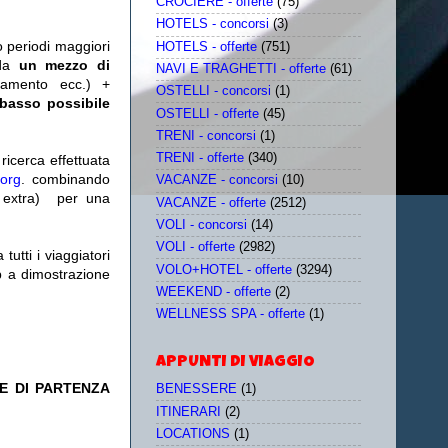
CROCIERE - offerte
(75)
HOTELS - concorsi
(3)
o periodi maggiori
HOTELS - offerte
(751)
da
un mezzo di
NAVI E TRAGHETTI - offerte
(61)
tamento ecc.) +
OSTELLI - concorsi
(1)
 basso possibile
OSTELLI - offerte
(45)
TRENI - concorsi
(1)
TRENI - offerte
(340)
icerca effettuata
.org
. combinando
VACANZE - concorsi
(10)
extra)
per una
VACANZE - offerte
(2512)
VOLI - concorsi
(14)
VOLI - offerte
(2982)
utti i viaggiatori
VOLO+HOTEL - offerte
(3294)
eb a dimostrazione
WEEKEND - offerte
(2)
WELLNESS SPA - offerte
(1)
APPUNTI DI VIAGGIO
E DI PARTENZA
BENESSERE
(1)
ITINERARI
(2)
LOCATIONS
(1)