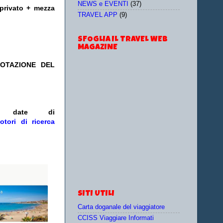
NEWS e EVENTI
(37)
rivato + mezza
TRAVEL APP
(9)
SFOGLIA IL TRAVEL WEB
MAGAZINE
NOTAZIONE DEL
e/o date
di
otori di ricerca
SITI UTILI
Carta doganale del viaggiatore
CCISS Viaggiare Informati