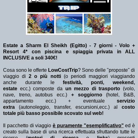
Estate a Sharm El Sheikh (Egitto) - 7 giorni - Volo +
Resort 4* con piscina e spiaggia privata in ALL
INCLUSIVE a soli 340€!
Cosa sono le offerte
LowCostTrip
? Sono delle "proposte" di
viaggio di
2 o più notti
(o periodi maggiori viaggiando
anche durante le
festività, ponti, weekend,
estate
ecc.)
composte da
un mezzo di trasporto
(volo,
nave, treno, autobus ecc.)
+ soggiorno
(hotel, B&B,
appartamento ecc.) + eventuale
servizio
extra
(autonoleggio, transfer, escursioni,ecc.) al
costo
totale più basso possibile scovato sul web!
Il pacchetto di viaggio
è puramente "esemplificativo"
ed è
creato sulla base di una ricerca effettuata sfruttando tutte le
risorse (
motori di ricerca
e
links
) presenti