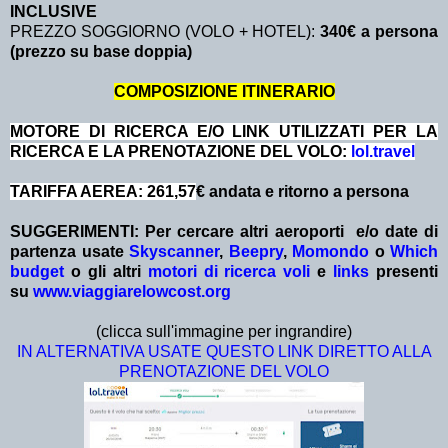
INCLUSIVE
PREZZO SOGGIORNO (VOLO + HOTEL):
340€ a persona
(prezzo su base doppia)
COMPOSIZIONE ITINERARIO
MOTORE DI RICERCA E/O LINK UTILIZZATI PER LA
RICERCA E LA PRENOTAZIONE DEL VOLO:
lol.travel
TARIFFA AEREA: 261,57
€ andata e ritorno a persona
SUGGERIMENTI:
Per cercare altri aeroporti e/o date
di
partenza
usate
Skyscanner
,
Beepry
,
Momondo
o
Which
budget
o gli altri
motori di ricerca voli
e
links
presenti
su
www.viaggiarelowcost.org
(clicca sull'immagine per ingrandire)
IN ALTERNATIVA USATE QUESTO LINK DIRETTO ALLA
PRENOTAZIONE DEL VOLO