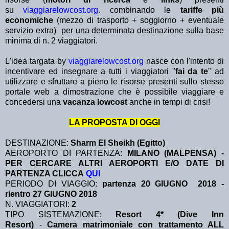
su
viaggiarelowcost.org
. combinando le
tariffe più
economiche
(mezzo di trasporto + soggiorno + eventuale
servizio extra)
per una determinata destinazione sulla base
minima di n. 2 viaggiatori.
L'idea targata by
viaggiarelowcost.org
nasce con l'intento di
incentivare ed insegnare a tutti i viaggiatori "
fai da te
" ad
utilizzare e sfruttare a pieno le risorse presenti sullo stesso
portale web a dimostrazione che è possibile viaggiare e
concedersi una
vacanza lowcost
anche in tempi di crisi!
LA PROPOSTA DI OGGI
DESTINAZIONE:
Sharm El Sheikh (Egitto)
AEROPORTO DI PARTENZA:
MILANO (MALPENSA) -
PER CERCARE ALTRI AEROPORTI E/O DATE DI
PARTENZA CLICCA
QUI
PERIODO DI VIAGGIO:
partenza 20 GIUGNO 2018 -
rientro 27 GIUGNO 2018
N. VIAGGIATORI:
2
TIPO SISTEMAZIONE:
Resort 4* (Dive Inn
Resort)
-
Camera matrimoniale con trattamento ALL