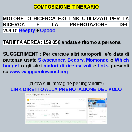
COMPOSIZIONE ITINERARIO
MOTORE DI RICERCA E/O LINK UTILIZZATI PER LA
RICERCA E LA PRENOTAZIONE DEL
VOLO:
Beepry
+
Opodo
TARIFFA AEREA: 159,05
€ andata e ritorno a persona
SUGGERIMENTI:
Per cercare altri aeroporti e/o date
di
partenza
usate
Skyscanner
,
Beepry
,
Momondo
o
Which
budget
o gli altri
motori di ricerca voli
e
links
presenti
su
www.viaggiarelowcost.org
(clicca sull'immagine per ingrandire)
LINK DIRETTO ALLA PRENOTAZIONE DEL VOLO