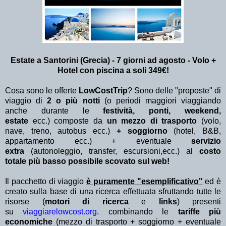
Estate a Santorini (Grecia) - 7 giorni ad agosto - Volo +
Hotel con piscina a soli 349€!
Cosa sono le offerte
LowCostTrip
? Sono delle "proposte" di
viaggio di
2 o più notti
(o periodi maggiori viaggiando
anche durante le
festività, ponti, weekend,
estate
ecc.)
composte da
un mezzo di trasporto
(volo,
nave, treno, autobus ecc.)
+ soggiorno
(hotel, B&B,
appartamento ecc.) + eventuale
servizio
extra
(autonoleggio, transfer, escursioni,ecc.) al
costo
totale più basso possibile scovato sul web!
Il pacchetto di viaggio
è puramente "esemplificativo"
ed è
creato sulla base di una ricerca effettuata sfruttando tutte le
risorse (
motori di ricerca
e
links
) presenti
su
viaggiarelowcost.org
. combinando le
tariffe più
economiche
(mezzo di trasporto + soggiorno + eventuale