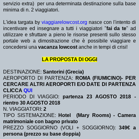
servizio extra)
per una determinata destinazione sulla base
minima di n. 2 viaggiatori.
L'idea targata by
viaggiarelowcost.org
nasce con l'intento di
incentivare ed insegnare a tutti i viaggiatori "
fai da te
" ad
utilizzare e sfruttare a pieno le risorse presenti sullo stesso
portale web a dimostrazione che è possibile viaggiare e
concedersi una
vacanza lowcost
anche in tempi di crisi!
LA PROPOSTA DI OGGI
DESTINAZIONE:
Santorini (Grecia)
AEROPORTO DI PARTENZA:
ROMA (FIUMICINO)- PER
CERCARE ALTRI AEROPORTI E/O DATE DI PARTENZA
CLICCA
QUI
PERIODO DI VIAGGIO:
partenza 23 AGOSTO 2018 -
rientro 30 AGOSTO 2018
N. VIAGGIATORI:
2
TIPO SISTEMAZIONE:
Hotel (Mary Rooms) - Camera
matrimoniale con bagno privato
PREZZO SOGGIORNO (VOLI + SOGGIORNO):
349€ a
persona (prezzo su base doppia)