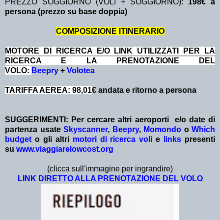
PREZZO SOGGIORNO (VOLI + SOGGIORNO):
198€ a
persona (prezzo su base doppia)
COMPOSIZIONE ITINERARIO
MOTORE DI RICERCA E/O LINK UTILIZZATI PER LA
RICERCA E LA PRENOTAZIONE DEL
VOLO:
Beepry
+
Volotea
TARIFFA AEREA: 98,01
€ andata e ritorno a persona
SUGGERIMENTI:
Per cercare altri aeroporti e/o date
di
partenza
usate
Skyscanner
,
Beepry
,
Momondo
o
Which
budget
o gli altri
motori di ricerca voli
e
links
presenti
su
www.viaggiarelowcost.org
(clicca sull'immagine per ingrandire)
LINK DIRETTO ALLA PRENOTAZIONE DEL VOLO