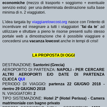
economiche
(mezzo di trasporto + soggiorno + eventuale
servizio extra)
per una determinata destinazione sulla base
minima di n. 2 viaggiatori.
L'idea targata by
viaggiarelowcost.org
nasce con l'intento di
incentivare ed insegnare a tutti i viaggiatori "
fai da te
" ad
utilizzare e sfruttare a pieno le risorse presenti sullo stesso
portale web a dimostrazione che è possibile viaggiare e
concedersi una
vacanza lowcost
anche in tempi di crisi!
LA PROPOSTA DI OGGI
DESTINAZIONE:
Santorini (Grecia)
AEROPORTO DI PARTENZA:
NAPOLI - PER CERCARE
ALTRI AEROPORTI E/O DATE DI PARTENZA
CLICCA
QUI
PERIODO DI VIAGGIO:
partenza 22 GIUGNO 2018 -
rientro 29 GIUGNO 2018
N. VIAGGIATORI:
2
TIPO SISTEMAZIONE:
Hotel 2* (Hotel Perissa) - Camera
matrimoniale con bagno privato