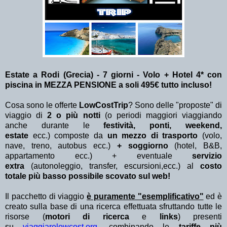
Estate a Rodi (Grecia) - 7 giorni - Volo + Hotel 4* con
piscina in MEZZA PENSIONE a soli 495€ tutto incluso!
Cosa sono le offerte
LowCostTrip
? Sono delle "proposte" di
viaggio di
2 o più notti
(o periodi maggiori viaggiando
anche durante le
festività, ponti, weekend,
estate
ecc.)
composte da
un mezzo di trasporto
(volo,
nave, treno, autobus ecc.)
+ soggiorno
(hotel, B&B,
appartamento ecc.) + eventuale
servizio
extra
(autonoleggio, transfer, escursioni,ecc.) al
costo
totale più basso possibile scovato sul web!
Il pacchetto di viaggio
è puramente "esemplificativo"
ed è
creato sulla base di una ricerca effettuata sfruttando tutte le
risorse (
motori di ricerca
e
links
) presenti
su
viaggiarelowcost.org
. combinando le
tariffe più