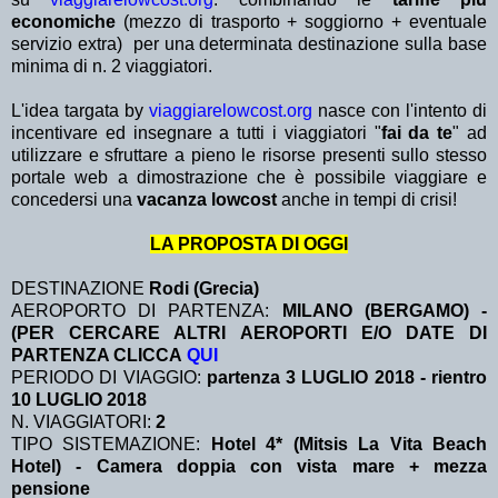
economiche
(mezzo di trasporto + soggiorno + eventuale
servizio extra)
per una determinata destinazione sulla base
minima di n. 2 viaggiatori.
L'idea targata by
viaggiarelowcost.org
nasce con l'intento di
incentivare ed insegnare a tutti i viaggiatori "
fai da te
" ad
utilizzare e sfruttare a pieno le risorse presenti sullo stesso
portale web a dimostrazione che è possibile viaggiare e
concedersi una
vacanza lowcost
anche in tempi di crisi!
LA PROPOSTA DI OGGI
DESTINAZIONE
Rodi (Grecia)
AEROPORTO DI PARTENZA:
MILANO (BERGAMO) -
(PER CERCARE ALTRI AEROPORTI E/O DATE DI
PARTENZA CLICCA
QUI
PERIODO DI VIAGGIO:
partenza 3 LUGLIO 2018 - rientro
10 LUGLIO 2018
N. VIAGGIATORI:
2
TIPO SISTEMAZIONE:
Hotel 4* (Mitsis La Vita Beach
Hotel) - Camera doppia con vista mare + mezza
pensione