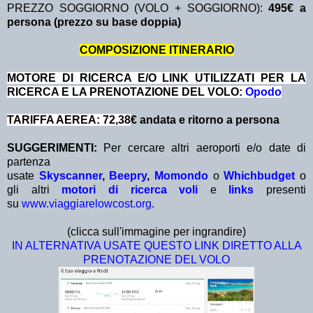
PREZZO SOGGIORNO (VOLO + SOGGIORNO):
495€ a
persona (prezzo su base doppia)
COMPOSIZIONE ITINERARIO
MOTORE DI RICERCA E/O LINK UTILIZZATI PER LA
RICERCA E LA PRENOTAZIONE DEL VOLO:
Opodo
TARIFFA AEREA: 72,38
€ andata e ritorno a persona
SUGGERIMENTI:
Per cercare altri aeroporti e/o date di
partenza
usate
Skyscanner
,
Beepry
,
Momondo
o
Whichbudget
o
gli altri
motori di ricerca voli
e
links
presenti
su
www.viaggiarelowcost.org
.
(clicca sull'immagine per ingrandire)
IN ALTERNATIVA USATE QUESTO LINK DIRETTO ALLA
PRENOTAZIONE DEL VOLO