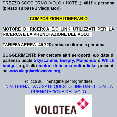
PREZZO SOGGIORNO (VOLO + HOTEL):
401€ a persona
(prezzo su base 2 viaggiatori)
COMPOSIZIONE ITINERARIO
MOTORE DI RICERCA E/O LINK UTILIZZATI PER LA
RICERCA E LA PRENOTAZIONE DEL VOLO:
TARIFFA AEREA: 45,72
€ andata e ritorno a persona
SUGGERIMENTI:
Per cercare altri aeroporti e/o date
di
partenza
usate
Skyscanner
,
Beepry
,
Momondo
o
Which
budget
o gli altri
motori di ricerca voli
e
links
presenti
su
www.viaggiarelowcost.org
(clicca sull'immagine per ingrandire)
IN ALTERNATIVA USATE QUESTO LINK DIRETTO ALLA
PRENOTAZIONE DEL VOLO