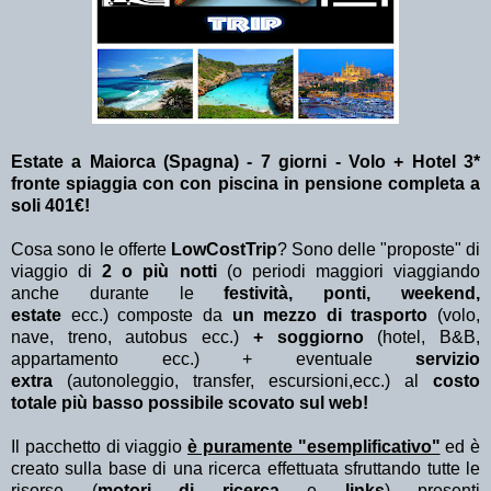
Estate a Maiorca (Spagna) - 7 giorni - Volo + Hotel 3*
fronte spiaggia con con piscina in pensione completa a
soli 401€!
Cosa sono le offerte
LowCostTrip
? Sono delle "proposte" di
viaggio di
2 o più notti
(o periodi maggiori viaggiando
anche durante le
festività, ponti, weekend,
estate
ecc.)
composte da
un mezzo di trasporto
(volo,
nave, treno, autobus ecc.)
+ soggiorno
(hotel, B&B,
appartamento ecc.) + eventuale
servizio
extra
(autonoleggio, transfer, escursioni,ecc.) al
costo
totale più basso possibile scovato sul web!
Il pacchetto di viaggio
è puramente "esemplificativo"
ed è
creato sulla base di una ricerca effettuata sfruttando tutte le
risorse (
motori di ricerca
e
links
) presenti