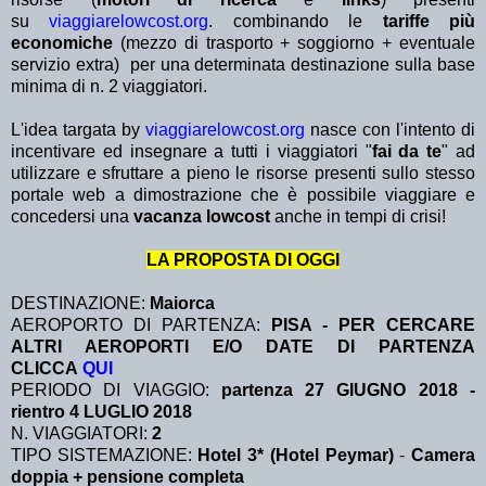
su
viaggiarelowcost.org
. combinando le
tariffe più
economiche
(mezzo di trasporto + soggiorno + eventuale
servizio extra)
per una determinata destinazione sulla base
minima di n. 2 viaggiatori.
L'idea targata by
viaggiarelowcost.org
nasce con l'intento di
incentivare ed insegnare a tutti i viaggiatori "
fai da te
" ad
utilizzare e sfruttare a pieno le risorse presenti sullo stesso
portale web a dimostrazione che è possibile viaggiare e
concedersi una
vacanza lowcost
anche in tempi di crisi!
LA PROPOSTA DI OGGI
DESTINAZIONE:
Maiorca
AEROPORTO DI PARTENZA:
PISA - PER CERCARE
ALTRI AEROPORTI E/O DATE DI PARTENZA
CLICCA
QUI
PERIODO DI VIAGGIO:
partenza 27 GIUGNO 2018 -
rientro 4 LUGLIO 2018
N. VIAGGIATORI:
2
TIPO SISTEMAZIONE:
Hotel 3* (Hotel Peymar)
-
Camera
doppia + pensione completa