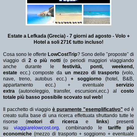
Estate a Lefkada (Grecia) - 7 giorni ad agosto - Volo +
Hotel a soli 271€ tutto incluso!
Cosa sono le offerte
LowCostTrip
? Sono delle "proposte" di
viaggio di
2 o più notti
(o periodi maggiori viaggiando
anche durante le
festività, ponti, weekend,
estate
ecc.)
composte da
un mezzo di trasporto
(volo,
nave, treno, autobus ecc.)
+ soggiorno
(hotel, B&B,
appartamento ecc.) + eventuale
servizio
extra
(autonoleggio, transfer, escursioni,ecc.) al
costo
totale più basso possibile scovato sul web!
Il pacchetto di viaggio
è puramente "esemplificativo"
ed è
creato sulla base di una ricerca effettuata sfruttando tutte le
risorse (
motori di ricerca
e
links
) presenti
su
viaggiarelowcost.org
. combinando le
tariffe più
economiche
(mezzo di trasporto + soggiorno + eventuale