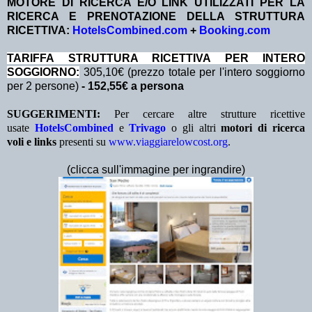
MOTORE DI RICERCA E/O LINK UTILIZZATI PER LA
RICERCA E PRENOTAZIONE DELLA STRUTTURA
RICETTIVA:
HotelsCombined.com
+
Booking.com
TA
RIFFA STRUTTURA RICETTIVA PER INTERO
SOGGIORNO:
305,10€ (prezzo totale per l'intero soggiorno
per 2 persone)
- 152,55€ a persona
SUGGERIMENTI:
Per cercare altre strutture ricettive
usate
HotelsCombined
e
Trivago
o gli altri
motori di ricerca
voli e links
presenti su
www.viaggiarelowcost.org
.
(clicca sull'immagine per ingrandire)