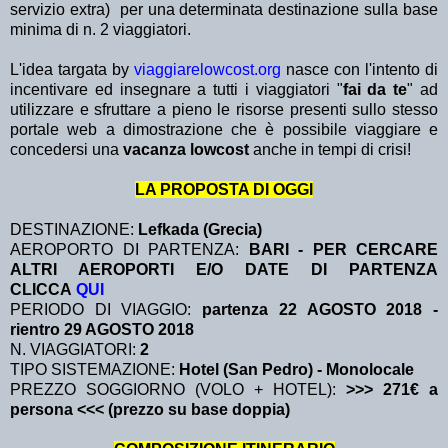
servizio extra)
per una determinata destinazione sulla base
minima di n. 2 viaggiatori.
L'idea targata by
viaggiarelowcost.org
nasce con l'intento di
incentivare ed insegnare a tutti i viaggiatori "
fai da te
" ad
utilizzare e sfruttare a pieno le risorse presenti sullo stesso
portale web a dimostrazione che è possibile viaggiare e
concedersi una
vacanza lowcost
anche in tempi di crisi!
LA PROPOSTA DI OGGI
DESTINAZIONE:
Lefkada (Grecia)
AEROPORTO DI PARTENZA:
BARI - PER CERCARE
ALTRI AEROPORTI E/O DATE DI PARTENZA
CLICCA
QUI
PERIODO DI VIAGGIO:
partenza 22 AGOSTO 2018
-
rientro 29 AGOSTO 2018
N. VIAGGIATORI:
2
TIPO SISTEMAZIONE:
Hotel (San Pedro) - Monolocale
PREZZO SOGGIORNO (VOLO + HOTEL):
>>> 271€ a
persona <<< (prezzo su base doppia)