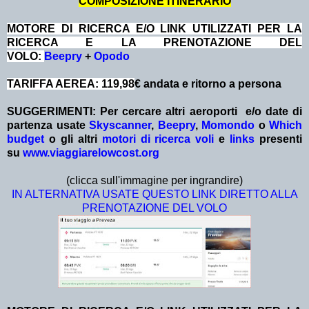
COMPOSIZIONE ITINERARIO
MOTORE DI RICERCA E/O LINK UTILIZZATI PER LA
RICERCA E LA PRENOTAZIONE DEL
VOLO:
Beepry
+
Opodo
TARIFFA AEREA: 119,98
€ andata e ritorno a persona
SUGGERIMENTI:
Per cercare altri aeroporti e/o date
di
partenza
usate
Skyscanner
,
Beepry
,
Momondo
o
Which
budget
o gli altri
motori di ricerca voli
e
links
presenti
su
www.viaggiarelowcost.org
(clicca sull'immagine per ingrandire)
IN ALTERNATIVA USATE QUESTO LINK DIRETTO ALLA
PRENOTAZIONE DEL VOLO