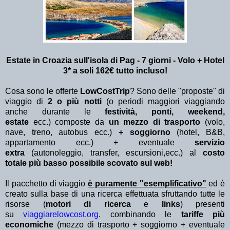
Estate in Croazia sull'isola di Pag - 7 giorni - Volo + Hotel
3* a soli 162€ tutto incluso!
Cosa sono le offerte
LowCostTrip
? Sono delle "proposte" di
viaggio di
2 o più notti
(o periodi maggiori viaggiando
anche durante le
festività, ponti, weekend,
estate
ecc.)
composte da
un mezzo di trasporto
(volo,
nave, treno, autobus ecc.)
+ soggiorno
(hotel, B&B,
appartamento ecc.) + eventuale
servizio
extra
(autonoleggio, transfer, escursioni,ecc.) al
costo
totale più basso possibile scovato sul web!
Il pacchetto di viaggio
è puramente "esemplificativo"
ed è
creato sulla base di una ricerca effettuata sfruttando tutte le
risorse (
motori di ricerca
e
links
) presenti
su
viaggiarelowcost.org
. combinando le
tariffe più
economiche
(mezzo di trasporto + soggiorno + eventuale