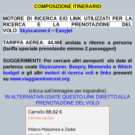
COMPOSIZIONE ITINERARIO
MOTORE DI RICERCA E/O LINK UTILIZZATI PER LA
RICERCA E LA PRENOTAZIONE DEL
VOLO:
Skyscanner.it
+
Easyjet
TARIFFA AEREA: 44,46
€ andata e ritorno a persona
(tariffa speciale prenotando minimo 2 passeggeri)
SUGGERIMENTI:
Per cercare altri aeroporti e/o date
di
partenza
usate
Skyscanner
,
Beepry
,
Momondo
o
Which
budget
o gli altri
motori di ricerca voli
e
links
presenti
su
www.viaggiarelowcost.org
(clicca sull'immagine per ingrandire)
IN ALTERNATIVA USATE QUESTO LINK DIRETTO ALLA
PRENOTAZIONE DEL VOLO