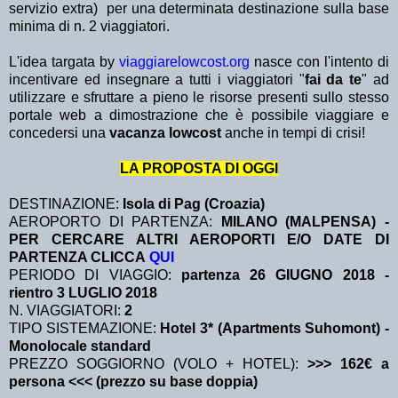
servizio extra)
per una determinata destinazione sulla base
minima di n. 2 viaggiatori.
L'idea targata by
viaggiarelowcost.org
nasce con l'intento di
incentivare ed insegnare a tutti i viaggiatori "
fai da te
" ad
utilizzare e sfruttare a pieno le risorse presenti sullo stesso
portale web a dimostrazione che è possibile viaggiare e
concedersi una
vacanza lowcost
anche in tempi di crisi!
LA PROPOSTA DI OGGI
DESTINAZIONE:
Isola di Pag (Croazia)
AEROPORTO DI PARTENZA:
MILANO (MALPENSA) -
PER CERCARE ALTRI AEROPORTI E/O DATE DI
PARTENZA CLICCA
QUI
PERIODO DI VIAGGIO:
partenza 26 GIUGNO 2018
-
rientro 3 LUGLIO 2018
N. VIAGGIATORI:
2
TIPO SISTEMAZIONE:
Hotel 3* (Apartments Suhomont) -
Monolocale standard
PREZZO SOGGIORNO (VOLO + HOTEL):
>>> 162€ a
persona <<< (prezzo su base doppia)