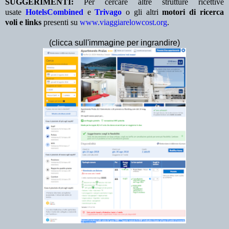
SUGGERIMENTI:
Per cercare altre strutture ricettive
usate
HotelsCombined
e
Trivago
o gli altri
motori di ricerca
voli e links
presenti su
www.viaggiarelowcost.org
.
(clicca sull'immagine per ingrandire)