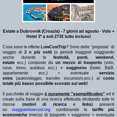
Estate a Dubrovnik (Croazia) - 7 giorni ad agosto - Volo +
Hotel 3* a soli 273€ tutto incluso!
Cosa sono le offerte
LowCostTrip
? Sono delle "proposte" di
viaggio di
2 o più notti
(o periodi maggiori viaggiando
anche durante le
festività, ponti, weekend,
estate
ecc.)
composte da
un mezzo di trasporto
(volo,
nave, treno, autobus ecc.)
+ soggiorno
(hotel, B&B,
appartamento ecc.) + eventuale
servizio
extra
(autonoleggio, transfer, escursioni,ecc.) al
costo
totale più basso possibile scovato sul web!
Il pacchetto di viaggio
è puramente "esemplificativo"
ed è
creato sulla base di una ricerca effettuata sfruttando tutte le
risorse (
motori di ricerca
e
links
) presenti
su
viaggiarelowcost.org
. combinando le
tariffe più
economiche
(mezzo di trasporto + soggiorno + eventuale