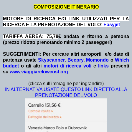
COMPOSIZIONE ITINERARIO
MOTORE DI RICERCA E/O LINK UTILIZZATI PER LA
RICERCA E LA PRENOTAZIONE DEL VOLO:
Easyjet
TARIFFA AEREA: 75,78
€ andata e ritorno a persona
(prezzo ridotto prenotando minimo 2 passeggeri)
SUGGERIMENTI:
Per cercare altri aeroporti e/o date
di
partenza
usate
Skyscanner
,
Beepry
,
Momondo
o
Which
budget
o gli altri
motori di ricerca voli
e
links
presenti
su
www.viaggiarelowcost.org
(clicca sull'immagine per ingrandire)
IN ALTERNATIVA USATE QUESTO LINK DIRETTO ALLA
PRENOTAZIONE DEL VOLO