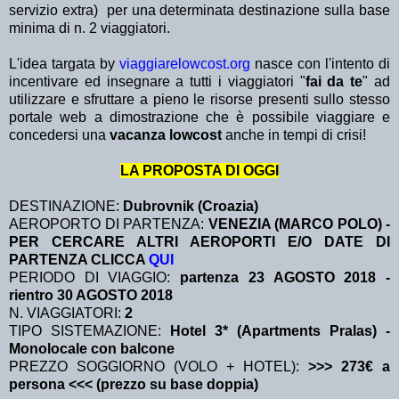
servizio extra)
per una determinata destinazione sulla base
minima di n. 2 viaggiatori.
L'idea targata by
viaggiarelowcost.org
nasce con l'intento di
incentivare ed insegnare a tutti i viaggiatori "
fai da te
" ad
utilizzare e sfruttare a pieno le risorse presenti sullo stesso
portale web a dimostrazione che è possibile viaggiare e
concedersi una
vacanza lowcost
anche in tempi di crisi!
LA PROPOSTA DI OGGI
DESTINAZIONE:
Dubrovnik (Croazia)
AEROPORTO DI PARTENZA:
VENEZIA (MARCO POLO) -
PER CERCARE ALTRI AEROPORTI E/O DATE DI
PARTENZA CLICCA
QUI
PERIODO DI VIAGGIO:
partenza 23 AGOSTO 2018
-
rientro 30 AGOSTO 2018
N. VIAGGIATORI:
2
TIPO SISTEMAZIONE:
Hotel 3* (Apartments Pralas) -
Monolocale con balcone
PREZZO SOGGIORNO (VOLO + HOTEL):
>>> 273€ a
persona <<< (prezzo su base doppia)