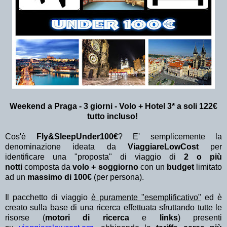
Weekend a Praga - 3 giorni - Volo + Hotel 3*
a soli 122€
tutto incluso!
Cos'è
Fly&SleepUnder100€
? E' semplicemente la
denominazione ideata da
ViaggiareLowCost
per
identificare una "proposta" di viaggio di
2 o più
notti
composta da
volo + soggiorno
con un
budget
limitato
ad un
massimo di 100€
(per persona).
Il pacchetto di viaggio
è puramente "esemplificativo"
ed è
creato sulla base di una ricerca effettuata sfruttando tutte le
risorse (
motori di ricerca
e
links
) presenti