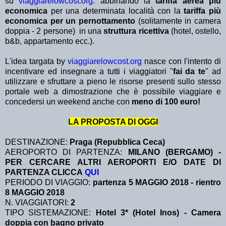
su
viaggiarelowcost.org
. abbinando la
tariffa aerea più
economica
per una determinata località con la
tariffa più
economica per un pernottamento
(solitamente in camera
doppia - 2 persone) in una
struttura ricettiva
(hotel, ostello,
b&b, appartamento ecc.).
L'idea targata by
viaggiarelowcost.org
nasce con l'intento di
incentivare ed insegnare a tutti i viaggiatori "
fai da te
" ad
utilizzare e sfruttare a pieno le risorse presenti sullo stesso
portale web a dimostrazione che è possibile viaggiare e
concedersi un weekend anche con
meno di 100 euro!
LA PROPOSTA DI OGGI
DESTINAZIONE:
Praga (Repubblica Ceca)
AEROPORTO DI PARTENZA:
MILANO (BERGAMO) -
PER CERCARE ALTRI AEROPORTI E/O DATE DI
PARTENZA CLICCA
QUI
PERIODO DI VIAGGIO:
partenza 5 MAGGIO 2018
- rientro
8 MAGGIO 2018
N. VIAGGIATORI:
2
TIPO SISTEMAZIONE:
Hotel 3* (Hotel Inos) - Camera
doppia con bagno privato