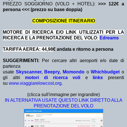
PREZZO SOGGIORNO (VOLO + HOTEL):
>>> 122€ a
persona <<< (prezzo su base doppia)
COMPOSIZIONE ITINERARIO
MOTORE DI RICERCA E/O LINK UTILIZZATI PER LA
RICERCA E LA PRENOTAZIONE DEL VOLO:
Edreams
TARIFFA AEREA: 44,98
€ andata e ritorno a persona
SUGGERIMENTI:
Per cercare altri aeroporti e/o date di
partenza
usate
Skyscanner
,
Beepry
,
Momondo
o
Whichbudget
o
gli altri
motori di ricerca voli
e
links
presenti
su
www.viaggiarelowcost.org
.
(clicca sull'immagine per ingrandire)
IN ALTERNATIVA USATE QUESTO LINK DIRETTO ALLA
PRENOTAZIONE DEL VOLO