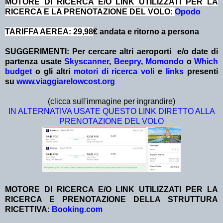
MOTORE DI RICERCA E/O LINK UTILIZZATI PER LA
RICERCA E LA PRENOTAZIONE DEL VOLO:
Opodo
TARIFFA AEREA: 29,98
€ andata e ritorno a persona
SUGGERIMENTI: Per cercare altri aeroporti e/o date
di
partenza
usate
Skyscanner
,
Beepry
,
Momondo
o
Which
budget
o gli altri
motori di ricerca voli
e
links
presenti
su
www.viaggiarelowcost.org
(clicca sull'immagine per ingrandire)
IN ALTERNATIVA USATE QUESTO LINK DIRETTO ALLA
PRENOTAZIONE DEL VOLO
MOTORE DI RICERCA E/O LINK UTILIZZATI PER LA
RICERCA E PRENOTAZIONE DELLA STRUTTURA
RICETTIVA:
Booking.com