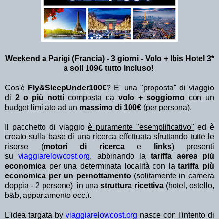
Weekend a Parigi (Francia) - 3 giorni - Volo + Ibis Hotel 3*
a soli 109€ tutto incluso!
Cos'è
Fly&SleepUnder100€
? E' una "proposta" di viaggio
di
2 o più notti
composta da
volo + soggiorno
con un
budget limitato ad un
massimo di 100€
(per persona).
Il pacchetto di viaggio
è puramente "esemplificativo"
ed è
creato sulla base di una ricerca effettuata sfruttando tutte le
risorse (
motori di ricerca
e
links
) presenti
su
viaggiarelowcost.org
. abbinando la
tariffa aerea più
economica
per una determinata località con la
tariffa più
economica per un pernottamento
(solitamente in camera
doppia - 2 persone) in una
struttura ricettiva
(hotel, ostello,
b&b, appartamento ecc.).
L'idea targata by
viaggiarelowcost.org
nasce con l'intento di