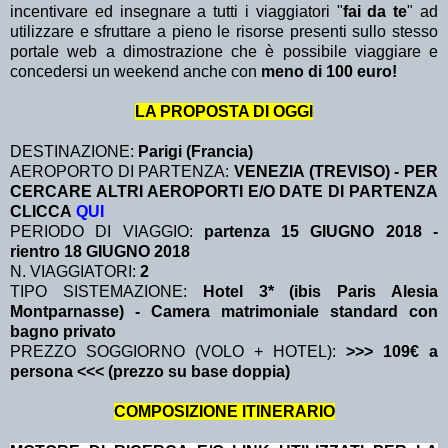
incentivare ed insegnare a tutti i viaggiatori "
fai da te
" ad
utilizzare e sfruttare a pieno le risorse presenti sullo stesso
portale web a dimostrazione che è possibile viaggiare e
concedersi un weekend anche con
meno di 100 euro!
LA PROPOSTA DI OGGI
DESTINAZIONE:
Parigi (Francia)
AEROPORTO DI PARTENZA:
VENEZIA (TREVISO) - PER
CERCARE ALTRI AEROPORTI E/O DATE DI PARTENZA
CLICCA
QUI
PERIODO DI VIAGGIO:
partenza 15 GIUGNO 2018
-
rientro 18 GIUGNO 2018
N. VIAGGIATORI:
2
TIPO SISTEMAZIONE:
Hotel 3* (ibis Paris Alesia
Montparnasse) - Camera matrimoniale standard con
bagno privato
PREZZO SOGGIORNO (VOLO + HOTEL):
>>> 109€ a
persona <<< (prezzo su base doppia)
COMPOSIZIONE ITINERARIO