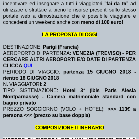
incentivare ed insegnare a tutti i viaggiatori "
fai da te
" ad
utilizzare e sfruttare a pieno le risorse presenti sullo stesso
portale web a dimostrazione che è possibile viaggiare e
concedersi un weekend anche con
meno di 100 euro!
LA PROPOSTA DI OGGI
DESTINAZIONE:
Parigi (Francia)
AEROPORTO DI PARTENZA:
VENEZIA (TREVISO) - PER
CERCARE ALTRI AEROPORTI E/O DATE DI PARTENZA
CLICCA
QUI
PERIODO DI VIAGGIO:
partenza 15 GIUGNO 2018
-
rientro 18 GIUGNO 2018
N. VIAGGIATORI:
2
TIPO SISTEMAZIONE:
Hotel 3* (ibis Paris Alesia
Montparnasse) - Camera matrimoniale standard con
bagno privato
PREZZO SOGGIORNO (VOLO + HOTEL):
>>> 113€ a
persona <<< (prezzo su base doppia)
COMPOSIZIONE ITINERARIO