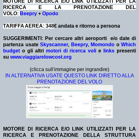
MOTORE DI RICERCA E/O LINK UTILIZZATI PER LA
RICERCA E LA PRENOTAZIONE DEL
VOLO:
Beepry
+
Opodo
TARIFFA AEREA: 348
€ andata e ritorno a persona
SUGGERIMENTI: Per cercare altri aeroporti e/o date
di
partenza
usate
Skyscanner
,
Beepry
,
Momondo
o
Which
budget
o gli altri
motori di ricerca voli
e
links
presenti
su
www.viaggiarelowcost.org
(clicca sull'immagine per ingrandire)
IN ALTERNATIVA USATE QUESTO LINK DIRETTO ALLA
PRENOTAZIONE DEL VOLO
MOTORE DI RICERCA E/O LINK UTILIZZATI PER LA
RICERCA E PRENOTAZIONE DELLA STRUTTURA