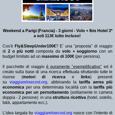
Weekend a Parigi (Francia) - 3 giorni - Volo + Ibis Hotel 3*
a soli 113€ tutto incluso!
Cos'è
Fly&SleepUnder100€
? E' una "proposta" di viaggio
di
2 o più notti
composta da
volo + soggiorno
con un
budget limitato ad un
massimo di 100€
(per persona).
Il pacchetto di viaggio
è puramente "esemplificativo"
ed è
creato sulla base di una ricerca effettuata sfruttando tutte le
risorse (
motori di ricerca
e
links
) presenti
su
viaggiarelowcost.org
. abbinando la
tariffa aerea più
economica
per una determinata località con la
tariffa più
economica per un pernottamento
(solitamente in camera
doppia - 2 persone) in una
struttura ricettiva
(hotel, ostello,
b&b, appartamento ecc.).
L'idea targata by
viaggiarelowcost.org
nasce con l'intento di