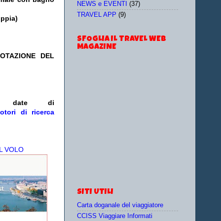
NEWS e EVENTI
(37)
TRAVEL APP
(9)
oppia)
SFOGLIA IL TRAVEL WEB
MAGAZINE
NOTAZIONE DEL
/o date
di
otori di ricerca
L VOLO
SITI UTILI
Carta doganale del viaggiatore
CCISS Viaggiare Informati