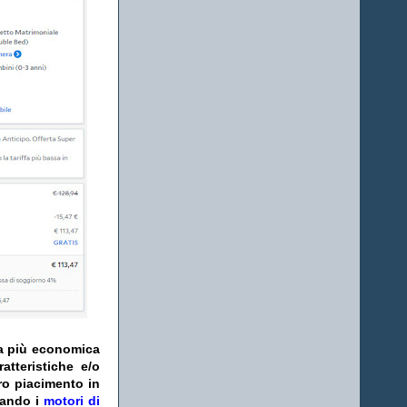
fa più economica
atteristiche e/o
ro piacimento in
zando i
motori di