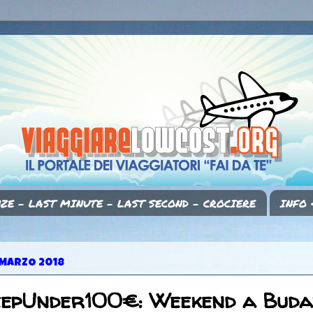
ZE - LAST MINUTE - LAST SECOND - CROCIERE
INFO 
 MARZO 2018
eepUnder100€: Weekend a Buda