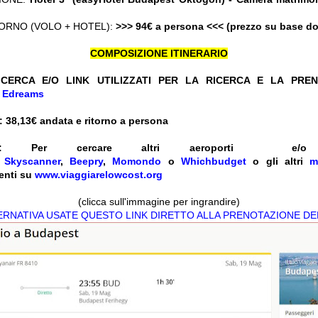
ORNO (VOLO + HOTEL):
>>> 94€ a persona <<< (prezzo su base d
COMPOSIZIONE ITINERARIO
CERCA E/O LINK UTILIZZATI PER LA RICERCA E LA PRE
+
Edreams
 38,13
€ andata e ritorno a persona
:
Per cercare altri aeroporti e
e
Skyscanner
,
Beepry
,
Momondo
o
Whichbudget
o gli altri
m
enti su
www.viaggiarelowcost.org
(clicca sull'immagine per ingrandire)
TERNATIVA USATE QUESTO LINK DIRETTO ALLA PRENOTAZIONE DE