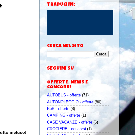
*
TRADUCI IN:
CERCA NEL SITO
SEGUIMI SU
OFFERTE, NEWS E
CONCORSI
AUTOBUS - offerte
(71)
AUTONOLEGGIO - offerte
(80)
BeB - offerte
(8)
CAMPING - offerte
(1)
CASE VACANZE - offerte
(6)
CROCIERE - concorsi
(1)
tutto incluso!