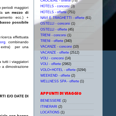
CROCIERE - offerte
(75)
HOTELS - concorsi
(3)
o periodi maggiori
HOTELS - offerte
(751)
da
un mezzo di
tamento ecc.) +
NAVI E TRAGHETTI - offerte
(61)
 basso possibile
OSTELLI - concorsi
(1)
OSTELLI - offerte
(45)
TRENI - concorsi
(1)
icerca effettuata
TRENI - offerte
(340)
.org
. combinando
extra)
per una
VACANZE - concorsi
(10)
VACANZE - offerte
(2512)
VOLI - concorsi
(14)
utti i viaggiatori
VOLI - offerte
(2982)
eb a dimostrazione
VOLO+HOTEL - offerte
(3294)
WEEKEND - offerte
(2)
WELLNESS SPA - offerte
(1)
APPUNTI DI VIAGGIO
TI E/O DATE DI
BENESSERE
(1)
ITINERARI
(2)
LOCATIONS
(1)
niale con bagno