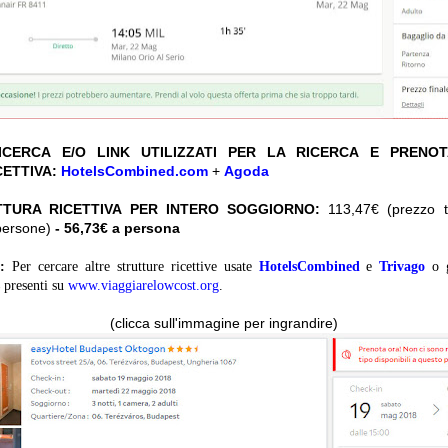
CERCA E/O LINK UTILIZZATI PER LA RICERCA E PRENO
CETTIVA:
HotelsCombined.com
+
Agoda
TTURA RICETTIVA PER INTERO SOGGIORNO:
113,47€ (prezzo to
persone)
- 56,73€ a persona
:
Per cercare altre strutture ricettive usate
HotelsCombined
e
Trivago
o 
presenti su
www.viaggiarelowcost.org
.
(clicca sull'immagine per ingrandire)