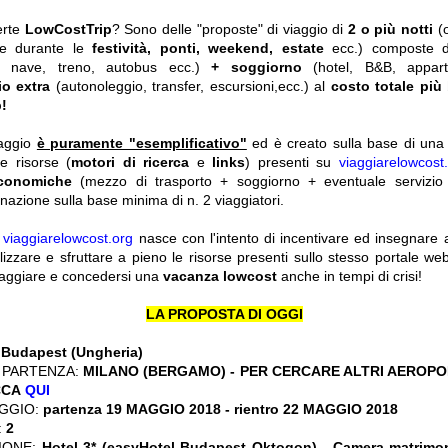
erte
LowCostTrip
? Sono delle "proposte" di viaggio di
2 o più notti
(
he durante le
festività, ponti, weekend, estate
ecc.)
composte 
o, nave, treno, autobus ecc.)
+ soggiorno
(hotel, B&B, appar
io extra
(autonoleggio, transfer, escursioni,ecc.) al
costo totale più
!
iaggio
è puramente "esemplificativo"
ed è creato sulla base di una r
le risorse (
motori di ricerca
e
links
) presenti su
viaggiarelowcost
economiche
(mezzo di trasporto + soggiorno + eventuale servizio 
nazione sulla base minima di n. 2 viaggiatori.
y
viaggiarelowcost.org
nasce con l'intento di incentivare ed insegnare a t
ilizzare e sfruttare a pieno le risorse presenti sullo stesso portale w
viaggiare e concedersi una
vacanza lowcost
anche in tempi di crisi!
LA PROPOSTA DI OGGI
:
Budapest (Ungheria)
 PARTENZA:
MILANO (BERGAMO) - PER CERCARE ALTRI AEROPOR
CCA
QUI
GGIO:
partenza 19 MAGGIO 2018
- rientro 22 MAGGIO 2018
:
2
IONE:
Hotel 3* (easyHotel Budapest Oktogon) - Camera matrimo