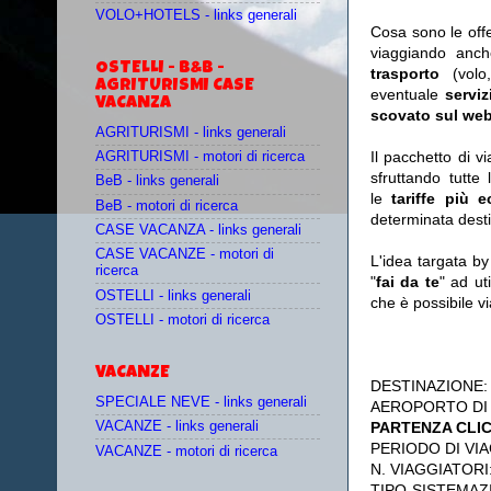
VOLO+HOTELS - links generali
Cosa sono le off
viaggiando anc
OSTELLI - B&B -
trasporto
(vol
AGRITURISMI CASE
eventuale
serviz
VACANZA
scovato sul web
AGRITURISMI - links generali
Il pacchetto di v
AGRITURISMI - motori di ricerca
sfruttando tutte 
BeB - links generali
le
tariffe più 
BeB - motori di ricerca
determinata desti
CASE VACANZA - links generali
CASE VACANZE - motori di
L'idea targata b
ricerca
"
fai da te
" ad ut
OSTELLI - links generali
che è possibile 
OSTELLI - motori di ricerca
VACANZE
DESTINAZIONE
SPECIALE NEVE - links generali
AEROPORTO DI
PARTENZA CLI
VACANZE - links generali
PERIODO DI VIA
VACANZE - motori di ricerca
N. VIAGGIATORI
TIPO SISTEMAZ