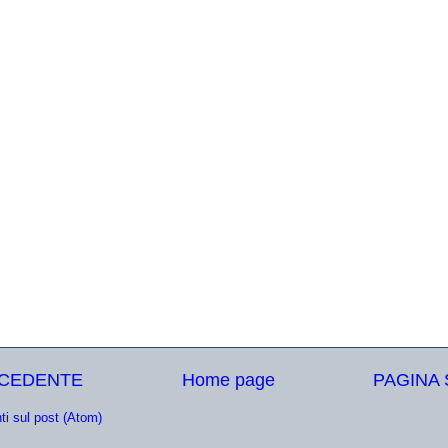
ECEDENTE
Home page
PAGINA
i sul post (Atom)