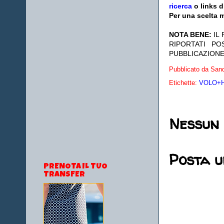
ricerca
o links d
Per una scelta m
NOTA BENE:
IL
RIPORTATI P
PUBBLICAZIONE
Pubblicato da
Sand
Etichette:
VOLO+HO
Nessun
Posta 
PRENOTA IL TUO
TRANSFER