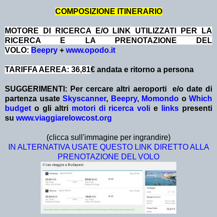
COMPOSIZIONE ITINERARIO
MOTORE DI RICERCA E/O LINK UTILIZZATI PER LA
RICERCA E LA PRENOTAZIONE DEL
VOLO:
Beepry
+
www.opodo.it
TARIFFA AEREA: 36,81
€ andata e ritorno a persona
SUGGERIMENTI:
Per cercare altri aeroporti e/o date
di
partenza
usate
Skyscanner
,
Beepry
,
Momondo
o
Which
budget
o gli altri
motori di ricerca voli
e
links
presenti
su
www.viaggiarelowcost.org
(clicca sull'immagine per ingrandire)
IN ALTERNATIVA USATE QUESTO LINK DIRETTO ALLA
PRENOTAZIONE DEL VOLO