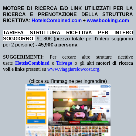
MOTORE DI RICERCA E/O LINK UTILIZZATI PER LA
RICERCA E PRENOTAZIONE DELLA STRUTTURA
RICETTIVA:
HotelsCombined.com
+
www.booking.com
TA
RIFFA STRUTTURA RICETTIVA PER INTERO
SOGGIORNO:
91,80€ (prezzo totale per l'intero soggiorno
per 2 persone)
- 45,90€ a persona
SUGGERIMENTI:
Per cercare altre strutture ricettive
usate
HotelsCombined
e
Trivago
o gli altri
motori di ricerca
voli e links
presenti su
www.viaggiarelowcost.org
.
(clicca sull'immagine per ingrandire)