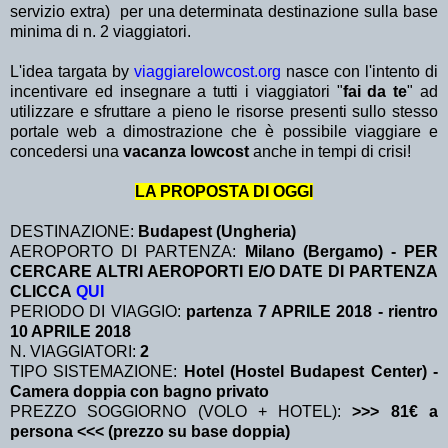
servizio extra)
per una determinata destinazione sulla base
minima di n. 2 viaggiatori.
L'idea targata by
viaggiarelowcost.org
nasce con l'intento di
incentivare ed insegnare a tutti i viaggiatori "
fai da te
" ad
utilizzare e sfruttare a pieno le risorse presenti sullo stesso
portale web a dimostrazione che è possibile viaggiare e
concedersi una
vacanza lowcost
anche in tempi di crisi!
LA PROPOSTA DI OGGI
DESTINAZIONE:
Budapest (Ungheria)
AEROPORTO DI PARTENZA:
Milano (Bergamo) - PER
CERCARE ALTRI AEROPORTI E/O DATE DI PARTENZA
CLICCA
QUI
PERIODO DI VIAGGIO:
partenza 7 APRILE 2018
- rientro
10 APRILE 2018
N. VIAGGIATORI:
2
TIPO SISTEMAZIONE:
Hotel (Hostel Budapest Center) -
Camera doppia con bagno privato
PREZZO SOGGIORNO (VOLO + HOTEL):
>>> 81€ a
persona <<< (prezzo su base doppia)