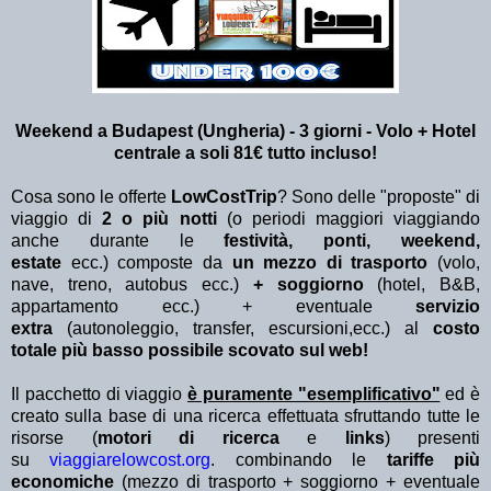
Weekend a Budapest (Ungheria) - 3
giorni - Volo + Hotel
centrale a soli 81€ tutto incluso!
Cosa sono le offerte
LowCostTrip
? Sono delle "proposte" di
viaggio di
2 o più notti
(o periodi maggiori viaggiando
anche durante le
festività, ponti, weekend,
estate
ecc.)
composte da
un mezzo di trasporto
(volo,
nave, treno, autobus ecc.)
+ soggiorno
(hotel, B&B,
appartamento ecc.) + eventuale
servizio
extra
(autonoleggio, transfer, escursioni,ecc.) al
costo
totale più basso possibile scovato sul web!
Il pacchetto di viaggio
è puramente "esemplificativo"
ed è
creato sulla base di una ricerca effettuata sfruttando tutte le
risorse (
motori di ricerca
e
links
) presenti
su
viaggiarelowcost.org
. combinando le
tariffe più
economiche
(mezzo di trasporto + soggiorno + eventuale