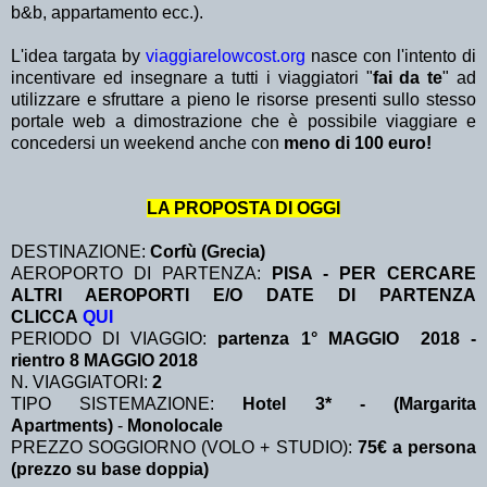
b&b, appartamento ecc.).
L'idea targata by
viaggiarelowcost.org
nasce con l'intento di
incentivare ed insegnare a tutti i viaggiatori "
fai da te
" ad
utilizzare e sfruttare a pieno le risorse presenti sullo stesso
portale web a dimostrazione che è possibile viaggiare e
concedersi un weekend anche con
meno di 100 euro!
LA PROPOSTA DI OGGI
DESTINAZIONE:
Corfù (Grecia)
AEROPORTO DI PARTENZA:
PISA - PER CERCARE
ALTRI AEROPORTI E/O DATE DI PARTENZA
CLICCA
QUI
PERIODO DI VIAGGIO:
partenza 1° MAGGIO 2018 -
rientro 8 MAGGIO 2018
N. VIAGGIATORI:
2
TIPO SISTEMAZIONE:
Hotel 3* - (Margarita
Apartments)
-
Monolocale
PREZZO SOGGIORNO (VOLO + STUDIO):
75€ a persona
(prezzo su base doppia)