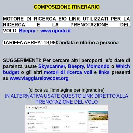
COMPOSIZIONE ITINERARIO
MOTORE DI RICERCA E/O LINK UTILIZZATI PER LA
RICERCA E LA PRENOTAZIONE DEL
VOLO:
Beepry
+
www.opodo.it
TARIFFA AEREA: 19,98
€ andata e ritorno a persona
SUGGERIMENTI: Per cercare altri aeroporti e/o date
di
partenza
usate
Skyscanner
,
Beepry
,
Momondo
o
Which
budget
o gli altri
motori di ricerca voli
e
links
presenti
su
www.viaggiarelowcost.org
(clicca sull'immagine per ingrandire)
IN ALTERNATIVA USATE QUESTO LINK DIRETTO ALLA
PRENOTAZIONE DEL VOLO