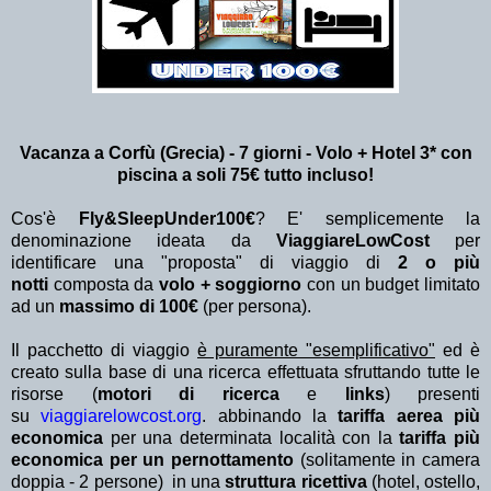
Vacanza a Corfù (Grecia) - 7 giorni - Volo + Hotel 3* con
piscina a soli 75€ tutto incluso!
Cos'è
Fly&SleepUnder100€
? E' semplicemente la
denominazione ideata da
ViaggiareLowCost
per
identificare una "proposta" di viaggio di
2 o più
notti
composta da
volo + soggiorno
con un budget limitato
ad un
massimo di 100€
(per persona).
Il pacchetto di viaggio
è puramente "esemplificativo"
ed è
creato sulla base di una ricerca effettuata sfruttando tutte le
risorse (
motori di ricerca
e
links
) presenti
su
viaggiarelowcost.org
. abbinando la
tariffa aerea più
economica
per una determinata località con la
tariffa più
economica per un pernottamento
(solitamente in camera
doppia - 2 persone) in una
struttura ricettiva
(hotel, ostello,