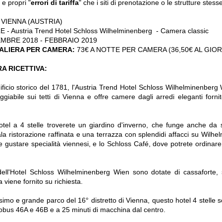
 e propri "
errori di tariffa
" che i siti di prenotazione o le strutture ste
VIENNA (AUSTRIA)
E - Austria Trend Hotel Schloss Wilhelminenberg - Camera classic
EMBRE 2018 - FEBBRAIO 2019
ALIERA PER CAMERA:
73€ A NOTTE PER CAMERA (36,50€ AL GIO
A RICETTIVA:
ificio storico del 1781, l'Austria Trend Hotel Schloss Wilhelminenber
giabile sui tetti di Vienna e offre camere dagli arredi eleganti forn
tel a 4 stelle troverete un giardino d'inverno, che funge anche da s
ala ristorazione raffinata e una terrazza con splendidi affacci su Wilhe
te gustare specialità viennesi, e lo Schloss Café, dove potrete ordinare
dell'Hotel Schloss Wilhelminenberg Wien sono dotate di cassaforte, s
 viene fornito su richiesta.
simo e grande parco del 16° distretto di Vienna, questo hotel 4 stelle so
obus 46A e 46B e a 25 minuti di macchina dal centro.