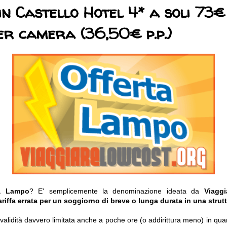
in Castello Hotel 4* a soli 73€
er camera (36,50€ p.p.)
ta Lampo
? E' semplicemente la denominazione ideata da
Viagg
ariffa errata per un soggiorno di breve o lunga durata in una strutt
o validità davvero limitata anche a poche ore (o addirittura meno) in q