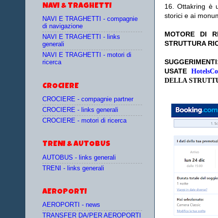
NAVI & TRAGHETTI
16. Ottakring è u
storici e ai mon
NAVI E TRAGHETTI - compagnie
di navigazione
MOTORE DI RI
NAVI E TRAGHETTI - links
STRUTTURA RI
generali
NAVI E TRAGHETTI - motori di
SUGGERIMENT
ricerca
USATE
HotelsC
DELLA STRUTT
CROCIERE
CROCIERE - compagnie partner
CROCIERE - links generali
CROCIERE - motori di ricerca
TRENI & AUTOBUS
AUTOBUS - links generali
TRENI - links generali
AEROPORTI
AEROPORTI - news
TRANSFER DA/PER AEROPORTI