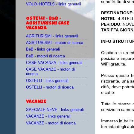
sono frutto di veri
VOLO+HOTELS - links generali
DESTINAZIONE
:
HOTEL
: 4 STELL
OSTELLI - B&B -
AGRITURISMI CASE
PERIODO
: NOV
VACANZA
TARIFFA GIORN
AGRITURISMI - links generali
INFO STRUTTUR
AGRITURISMI - motori di ricerca
BeB - links generali
Ospitato in un ed
BeB - motori di ricerca
posizione impareg
CASE VACANZA - links generali
WiFi gratuita.
CASE VACANZE - motori di
ricerca
Presso questo ho
OSTELLI - links generali
ristorante, una s
città, dove potre
OSTELLI - motori di ricerca
e caffè.
VACANZE
Tutte le stanze 
servizio in camera
SPECIALE NEVE - links generali
VACANZE - links generali
Immerso in bellis
VACANZE - motori di ricerca
fermata degli aut