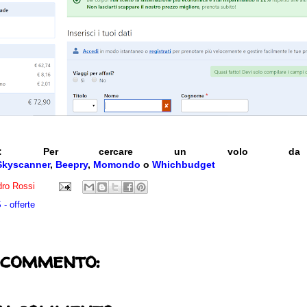
:
Per cercare un volo da a
Skyscanner
,
Beepry
,
Momondo
o
Whichbudget
ro Rossi
- offerte
 commento: