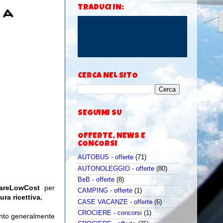
 a
TRADUCI IN:
CERCA NEL SITO
SEGUIMI SU
OFFERTE, NEWS E
CONCORSI
AUTOBUS - offerte
(71)
AUTONOLEGGIO - offerte
(80)
BeB - offerte
(8)
iareLowCost
per
CAMPING - offerte
(1)
ura ricettiva.
CASE VACANZE - offerte
(6)
CROCIERE - concorsi
(1)
uanto generalmente