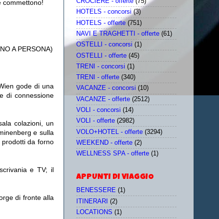
CROCIERE - offerte
(75)
sse commettono!
HOTELS - concorsi
(3)
HOTELS - offerte
(751)
NAVI E TRAGHETTI - offerte
(61)
OSTELLI - concorsi
(1)
RNO A PERSONA)
OSTELLI - offerte
(45)
TRENI - concorsi
(1)
TRENI - offerte
(340)
g Wien gode di una
VACANZE - concorsi
(10)
ite di connessione
VACANZE - offerte
(2512)
VOLI - concorsi
(14)
VOLI - offerte
(2982)
ala colazioni, un
VOLO+HOTEL - offerte
(3294)
lminenberg e sulla
 prodotti da forno
WEEKEND - offerte
(2)
WELLNESS SPA - offerte
(1)
crivania e TV; il
APPUNTI DI VIAGGIO
BENESSERE
(1)
rge di fronte alla
ITINERARI
(2)
LOCATIONS
(1)